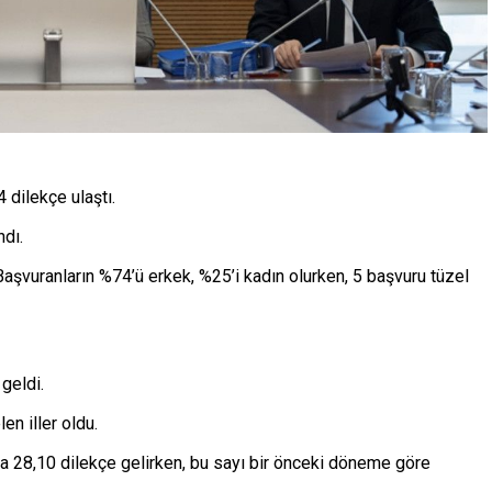
dilekçe ulaştı.
ndı.
Başvuranların %74’ü erkek, %25’i kadın olurken, 5 başvuru tüzel
geldi.
en iller oldu.
28,10 dilekçe gelirken, bu sayı bir önceki döneme göre