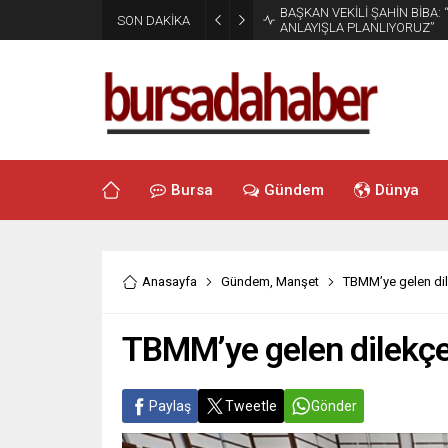
BAŞKAN VEKİLİ ŞAHİN BİBA:
SON DAKİKA
ANLAYIŞLA PLANLIYORUZ”
Bursa
Gündem
Dünya
Anasayfa
Gündem
,
Manşet
TBMM’ye gelen dile
TBMM’ye gelen dilekçel
Paylaş
Tweetle
Gönder