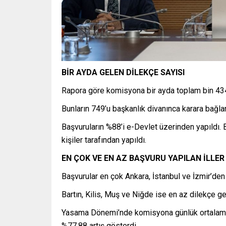
BİR AYDA GELEN DİLEKÇE SAYISI
Rapora göre komisyona bir ayda toplam bin 434 
Bunların 749’u başkanlık divanınca karara bağla
Başvuruların %88’i e-Devlet üzerinden yapıldı. 
kişiler tarafından yapıldı.
EN ÇOK VE EN AZ BAŞVURU YAPILAN İLLER
Başvurular en çok Ankara, İstanbul ve İzmir’den 
Bartın, Kilis, Muş ve Niğde ise en az dilekçe gel
Yasama Dönemi’nde komisyona günlük ortalama 
%77,88 artış gösterdi.