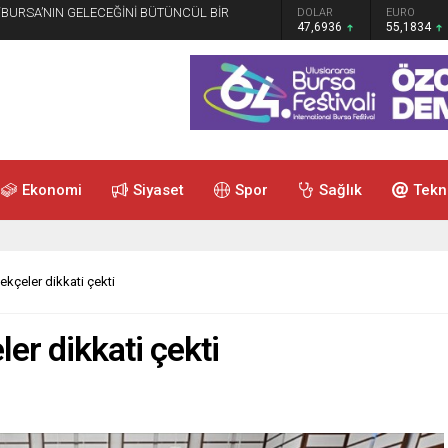
 “BURSA’NIN GELECEĞİNİ BÜTÜNCÜL BİR
GRAM ALTIN
DOLAR
EURO
6.659,26
47,6936
55,1834
Ekonomi
Siyaset
Spor
Sağlık
Tekn
kçeler dikkati çekti
er dikkati çekti