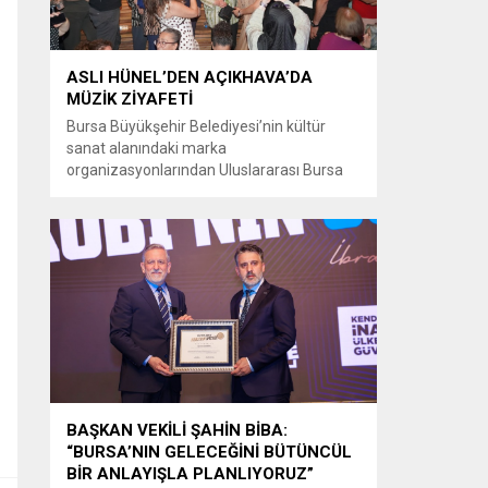
ASLI HÜNEL’DEN AÇIKHAVA’DA
MÜZİK ZİYAFETİ
Bursa Büyükşehir Belediyesi’nin kültür
sanat alanındaki marka
organizasyonlarından Uluslararası Bursa
Festivali’nde Türk müziğinin güçlü sesi Aslı
Hünel, Bursalılara müzik ziyafeti sundu.
Büyükşehir Belediyesi adına Bursa Kültür
Sanat ve Turizm Vakfı (BKSTV) tarafından
bu yıl 64’üncüsü düzenlenen Uluslararası
Bursa Festivali, sevilen sanatçı Aslı Hünel’i
müzikseverlerle buluşturdu. Uludağ İçecek
ana sponsorluğunda düzenlenen...
BAŞKAN VEKİLİ ŞAHİN BİBA:
“BURSA’NIN GELECEĞİNİ BÜTÜNCÜL
BİR ANLAYIŞLA PLANLIYORUZ”