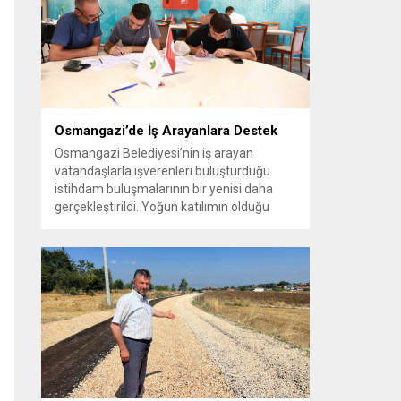
vatandaşlara yeni yaşam alanları sunmak
amacıyla yürüttüğü park çalışmalarını
sürdürüyor....
Osmangazi’de İş Arayanlara Destek
Osmangazi Belediyesi’nin iş arayan
vatandaşlarla işverenleri buluşturduğu
istihdam buluşmalarının bir yenisi daha
gerçekleştirildi. Yoğun katılımın olduğu
organizasyonda işverenlerle birebir
görüşme yapan 50 kişi yapılan
değerlendirmelerin ardından iş sahibi oldu.
Osmangazi Belediyesi’nin, Bursa Ticaret
ve Sanayi Odası (BTSO) ve İŞKUR iş
birliğiyle yıl boyunca sürdürdüğü istihdam
buluşmaları yoğun ilgi görmeye devam...