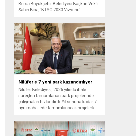
Bursa Büyükşehir Belediyesi Başkan Vekili
Şahin Biba, ‘BTSO 2030 Vizyonu’
kapsamında hayata geçirilen TEKNOSAB
KOBİ OSB’nin tanıtıldığı lansman
programında, “Bursa’mızın ulaşım ve
turizm master planlarını vatandaşlarımızın
konforunu ve güvenliğini esas alarak
hazırlıyoruz. Çevre düzeni planı
çalışmalarımızı da şehrimizin gelecek
yıllardaki gelişimini bütüncül bir anlayışla
yönlendirecek şekilde sürdürüyoruz. KOBİ
OSB de...
Nilüfer’e 7 yeni park kazandırılıyor
Nilüfer Belediyesi, 2026 yılında ihale
süreçleri tamamlanan park projelerinde
çalışmaları hızlandırdı. Yıl sonuna kadar 7
ayrı mahallede tamamlanacak projelerle
kente yaklaşık 24 bin metrekarelik yeni
park alanı kazandırılacak. Nilüfer
Belediyesi, ilçe genelinde kişi başına düşen
yeşil alan miktarını artırmak ve