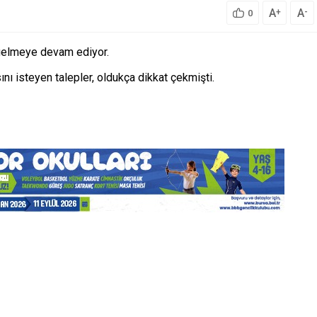
A
A
+
-
0
r gelmeye devam ediyor.
nı isteyen talepler, oldukça dikkat çekmişti.