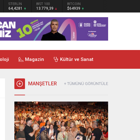
STERLİN
BIST 100
BITCOIN
64,4281
13.779,39
$64939
oloji
Magazin
Kültür ve Sanat
MANŞETLER
+ TÜMÜNÜ GÖRÜNTÜLE