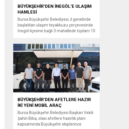
BÜYÜKŞEHİR’DEN İNEGÖL’E ULAŞIM
HAMLESİ
Bursa Büyükşehir Belediyesi, il genelinde
başlatılan ulaşım teyakkuzu çerçevesinde
İnegöl ilçesine bağlı 3 mahallede toplam 10
kilometrelik güzergahta sathi kaplama ve
yol genişletme çalışmalarına başladı. Şahin
Biba başkanlığında başlatılan ulaşım
seferberliği kapsamında Bursa Büyükşehir
Belediyesi Ulaşım Dairesi Başkanlığı
koordinasyonuyla 17 ilçede yol yenileme
çalışmalarına hız verildi. Başkan Vekili
Biba’nın göreve...
BÜYÜKŞEHİR’DEN AFETLERE HAZIR
İKİ YENİ MOBİL ARAÇ
Bursa Büyükşehir Belediyesi Başkan Vekili
Şahin Biba, olası afetlere hazırlık planı
kapsamında Büyükşehir ekiplerince