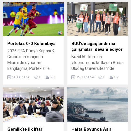
Portekiz 0-0 Kolombiya
BUÜ’de ağaçlandırma
çalışmaları devam ediyor
2026 FIFA Dünya Kupası K
Grubu son maçında
Bu yıl 50. kuruluş
Miami’de oynanan
yıldönümünü kutlayan Bursa
karşılaşma, Portekiz ile
Uludağ Üniversitesi’nde
Kolombiya arasında golsüz
(BUÜ), Avrupa Atık Azaltım
28.06.2026
0
20
19.11.2024
0
32
eşitlikle tamamlandı. Maçta
Haftası kapsamında 50 adet
Kolombiya zaman zaman
fidanı kompost ile birlikte
baskı kursa da gol sesi
toprakla buluşturuldu. BUÜ
çıkmadı ve iki ekip de
Atık Yönetim Merkezi
sahadan 0-0’lık skorla ayrıldı.
öncülüğünde düzenlenen
Hakem triosu Avustralyalı
programda Eğitim Fakültesi
Alireza Faghani, George
önünde 50 adet fidan dikimi
Lakrindis ve Andrew
yapıldı. Etkinliğe Rektör Prof.
Lindsay’di; maç boyunca
Dr. Ferudun Yılmaz, Eğitim
Gemlik’te İlk İftar
Hafta Boyunca Aşırı