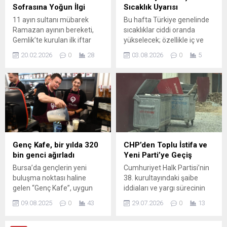
kararlar ve...
Fakültesi Dekanı Prof. Dr.
Sofrasına Yoğun İlgi
Sıcaklık Uyarısı
Salih...
11 ayın sultanı mübarek
Bu hafta Türkiye genelinde
Ramazan ayının bereketi,
sıcaklıklar ciddi oranda
Gemlik’te kurulan ilk iftar
yükselecek; özellikle iç ve
sofrasında hep birlikte
batı bölgelerde değerlere
20.02.2026
0
28
03.08.2026
0
5
paylaşıldı. Gemlik Belediyesi
dikkat etmek gerekiyor.
ev sahipliğinde
Meteoroloji kaynakları,
gerçekleştirilen programa;
yüksek ısı ve nemin pek çok
Gemlik Kaymakamı Osman
şehirde konforu bozacağını
Aslan Canbaba, Gemlik
bildiriyor. NTV Meteoroloji
Belediye Başkanı Şükrü
Editörü Dilek Çalışkan, bazı
Deviren, Gemlik Ticaret
bölgelerde geçmiş rekorların
Borsası Başkanı Özden
görülebileceğini belirtti ve
Çakır ve yönetimi, belediye
vatandaşları önlem almaya
Genç Kafe, bir yılda 320
CHP’den Toplu İstifa ve
başkan yardımcıları,
çağırdı. Beklenen Hava ve
bin genci ağırladı
Yeni Parti’ye Geçiş
belediye meclis üyeleri,
Yangın Riski...
Bursa’da gençlerin yeni
Cumhuriyet Halk Partisi’nin
siyasi partilerin ilçe
buluşma noktası haline
38. kurultayındaki şaibe
başkanları ile...
gelen “Genç Kafe”, uygun
iddiaları ve yargı sürecinin
fiyatlı ürünleri ve sıcak
ardından alınan mutlak
09.08.2025
0
43
29.07.2026
0
13
atmosferiyle 1 yılda 320 bin
butlan kararı, parti içinde
ziyaretçiye kapılarını açtı.
büyük sarsıntıya yol açtı.