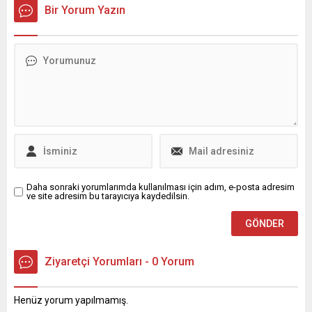
Osmangazi Belediyesi’nin
Kurultayda oy satın alma
Bir Yorum Yazın
gençlere sosyal, kültürel ve
tespitleri ve ilgili itiraflar
ekonomik açıdan destek
sonucu Özgür Özel’in genel
olmak amacıyla hayata
başkanlık sıfatı düşürüldü;
geçirdiği “Genç Kafe” projesi,
yerine Kemal Kılıçdaroğlu
ilk yılında 320 bin genç
iade edildi. Bu gelişmeler
tarafından ziyaret edildi.
ardından Özgür Özel,
Uygun fiyatlı içecek ve...
partiden ayrılan birçok
milletvekili...
Daha sonraki yorumlarımda kullanılması için adım, e-posta adresim
ve site adresim bu tarayıcıya kaydedilsin.
Ziyaretçi Yorumları - 0 Yorum
Henüz yorum yapılmamış.