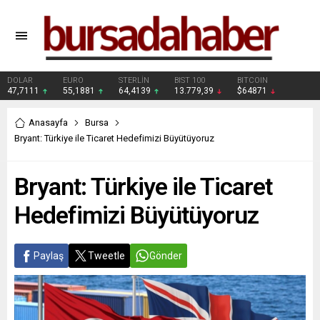
DOLAR
EURO
STERLİN
BIST 100
BITCOIN
47,7111
55,1881
64,4139
13.779,39
$64871
Anasayfa
Bursa
Bryant: Türkiye ile Ticaret Hedefimizi Büyütüyoruz
Bryant: Türkiye ile Ticaret
Hedefimizi Büyütüyoruz
Paylaş
Tweetle
Gönder