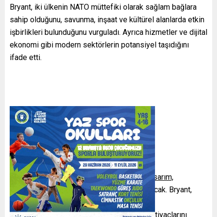
Bryant, iki ülkenin NATO müttefiki olarak sağlam bağlara
sahip olduğunu, savunma, inşaat ve kültürel alanlarda etkin
işbirlikleri bulunduğunu vurguladı. Ayrıca hizmetler ve dijital
ekonomi gibi modern sektörlerin potansiyel taşıdığını
ifade etti.
Hedeflenen Odak Alanları
Yeni ilişki kapsamında,
hizmetler, eğitim, tasarım,
reklamcılık ve dijital sektörler
ön plana çıkacak. Bryant,
sadece geleneksel ticaret kalemlerine
odaklanılmayacağını; modern ekonominin ihtiyaçlarını