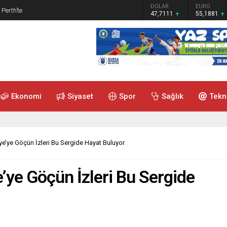
GRAM ALTIN
DOLAR
EURO
 Perth’te
6.660,55
47,7111
55,1881
Ekonomi
Siyaset
Spor
Sağlık
Tekn
ye’ye Göçün İzleri Bu Sergide Hayat Buluyor
e’ye Göçün İzleri Bu Sergide