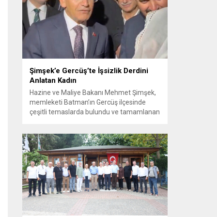
Görüşme sırasında İyi Parti ile MHP
milletvekilleri arasında söz düellosu
başladı; taraflar birbirlerini sert ifadelerle
eleştirdi. Tartışma...
Şimşek’e Gercüş’te İşsizlik Derdini
Anlatan Kadın
Hazine ve Maliye Bakanı Mehmet Şimşek,
memleketi Batman’ın Gercüş ilçesinde
çeşitli temaslarda bulundu ve tamamlanan
projelerin açılış törenlerine katıldı. Ziyareti
sırasında, bölge sakinleriyle sohbet ettiği
esnada bir yaşlı kadının çocuklarının
işsizliğine dair yakınmasını dinledi. Kadının
dertlerini Kürtçe olarak doğrudan Bakan
Şimşek’e aktarması, orada bulunanların
ilgisini çekti. Şimşek ise samimi bir...