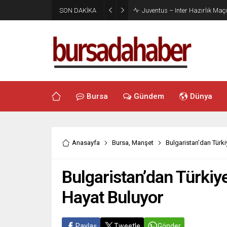
SON DAKİKA
Juventus – Inter Hazırlık Maçı
Bursa
Gündem
Dünya
Anasayfa
Bursa
,
Manşet
Bulgaristan’dan Türki
Bulgaristan’dan Türkiy
Hayat Buluyor
Paylaş
Tweetle
Gönder