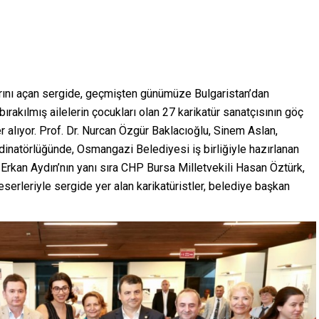
ını açan sergide, geçmişten günümüze Bulgaristan’dan
rakılmış ailelerin çocukları olan 27 karikatür sanatçısının göç
er alıyor. Prof. Dr. Nurcan Özgür Baklacıoğlu, Sinem Aslan,
inatörlüğünde, Osmangazi Belediyesi iş birliğiyle hazırlanan
Erkan Aydın’nın yanı sıra CHP Bursa Milletvekili Hasan Öztürk,
erleriyle sergide yer alan karikatüristler, belediye başkan