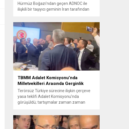
Hürmüz Boğazı’ndan geçen ADNOC ile
ilişkili bir taşıyıcı geminin İran tarafından
füze saldırısına uğradığını duyurdu.
Yetkililer olayın kontrol altına alındığını
bildirirken saldırıyı kınadı ve Tahran’ı
korsanlıkla suçladı. WAM ajansının
aktardığı ilk açıklamada, ADNOC’a ait bir
geminin sabah saatlerinde hedef alındığı
belirtildi; ilerleyen dakikalarda ise BAE...
TBMM Adalet Komisyonu’nda
Milletvekilleri Arasında Gerginlik
Terörsüz Türkiye sürecine ilişkin çerçeve
yasa teklifi Adalet Komisyonu’nda
görüşüldü; tartışmalar zaman zaman
yükseldi ve oturum kısa süreliğine kesintiye
uğradı. Komisyon çalışmalarında kimi
milletvekilleri arasında sözlü gerilim
yaşandı, daha sonra fiziksel arbede çıktı.