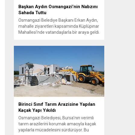
Başkan Aydın Osmangazi’nin Nabzını
Sahada Tuttu
Osmangazi Belediye Başkanı Erkan Aydın,
mahalle ziyaretleri kapsamında Küplüpınar
Mahallesi’nde vatandaşlarla bir araya geldi.
Vatandaşların görüş, talep ve önerilerini
yerinde dinleyen Başkan Aydın, esnafı da
gezerek hayırlı işler temennisinde bulundu.
Göreve geldiği günden bu yana
vatandaşlarla güçlü ve doğrudan iletişim
kurmaya öncelik veren Osmangazi
Belediye Başkanı Erkan Aydın, sosyal
belediyecilik...
Birinci Sınıf Tarım Arazisine Yapılan
Kaçak Yapı Yıkıldı
Osmangazi Belediyesi, Bursa’nın verimli
tarım arazilerini korumak amacıyla kaçak
yapılarla mücadelesini sürdürüyor. Bu