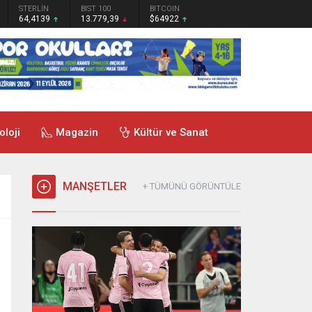
STERLİN
BIST 100
BITCOIN
64,4139
13.779,39
$64922
oloji
Magazin
Kültür ve Sanat
MANŞETLER
+ TÜMÜNÜ GÖRÜNTÜLE