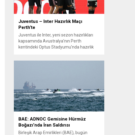
Juventus – Inter Hazırlık Maçı
Perth’te
Juventus ile Inter, yeni sezon hazırlıkları
kapsamında Avustralya’nın Perth
kentindeki Optus Stadyumu’nda hazırlık
maçında karşılaştı. Her iki teknik direktör de
transferlerin takıma uyumunu ve
oyuncuların fiziksel durumunu
değerlendirmek için bu mücadeleyi kritik
bir prova olarak kullandı. Karşılaşmada iki
Türk futbolcu sahada yer aldı: Juventus’ta
Kenan Yıldız ilk 11’de görev alırken,...
BAE: ADNOC Gemisine Hürmüz
Boğazı’nda İran Saldırısı
Birleşik Arap Emirlikleri (BAE), bugün