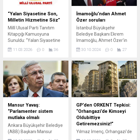
(BBP), 13. Olağan Büyük
Kurultayı’nı yüksek bir coşku,
“Yalan Siyasetine Son,
İmamoğlu’ndan Ahmet
heyecan ve dava bilinciyle
Milletin Hizmetine Söz”
Özer soruları
tamamladı. Kurultay,...
Millî Ulusal Parti Tanıtım
İstanbul Büyükşehir
Kitapçığı Kamuoyuna
Belediye Başkanı Ekrem
Sunuldu: “Yalan Siyasetine
İmamoğlu, Ahmet Özer'in
Son, Milletin Hizmetine Söz”
gözaltına alınmasına sert
11.03.2026
0
36
30.10.2024
0
27
Türk siyasetinde yeni bir
tepki gösterdi. İmamoğlu, bu
oluşum olarak dikkat çeken
durumun demokrasiye
Millî Ulusal Parti (MUP),
zarar verdiğini vurgulayarak,
kuruluş felsefesini, siyasi
adaletin sağlanması
hedeflerini ve projelerini
gerektiğini ifade etti.
içeren kapsamlı tanıtım
kitapçığını kamuoyuna
sundu. Parti Genel Başkanı
Mehmet Taşdemir
Mansur Yavaş:
GP’den ORKENT Tepkisi:
liderliğinde hazırlanan
“Parlamenter sistem
“Orhangazi’de Kimseyi
kitapçıkta, partinin kuruluş
mutlaka olmalı
Oldubittiye
amacı, vizyonu, doktrini...
Getiremezsiniz!”
Ankara Büyükşehir Belediye
(ABB) Başkanı Mansur
Yılmaz İmenç, Orhangazi’de
Yavaş, "Parlamenter sistem
kentsel dönüşüm