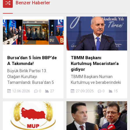
Benzer Haberler
Bursa’dan 5 İsim BBP’de
TBMM Başkanı
A Takımında!
Kurtulmuş Macaristan’a
gidiyor
Büyük Birlik Partisi 13.
Olağan Kurultayı
TBMM Başkanı Numan
Tamamlandı: Bursa’dan 5
Kurtulmuş ve beraberindeki
İsim Merkez Karar ve
parlamento heyeti, 28-30
12.06.2026
0
27
27.09.2025
0
15
Yönetim Kurulu’na Seçildi
Eylül'de resmi temaslarda
Ekrem Alfatlı’nın, yeniden
bulunmak üzere
“Genel Başkan Yardımcısı”
Macaristan'a gidecek.
olarak divanda seçilmesi
beklenirken; parti birlik,
beraberlik ve dava ruhunu
vurguladı Büyük Birlik Partisi