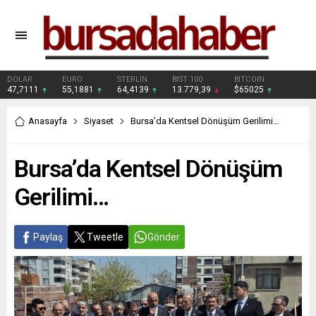
DOLAR
EURO
STERLİN
BIST 100
BITCOIN
47,7111
55,1881
64,4139
13.779,39
$65025
Anasayfa
Siyaset
Bursa’da Kentsel Dönüşüm Gerilimi…
Bursa’da Kentsel Dönüşüm
Gerilimi…
Paylaş
Tweetle
Gönder