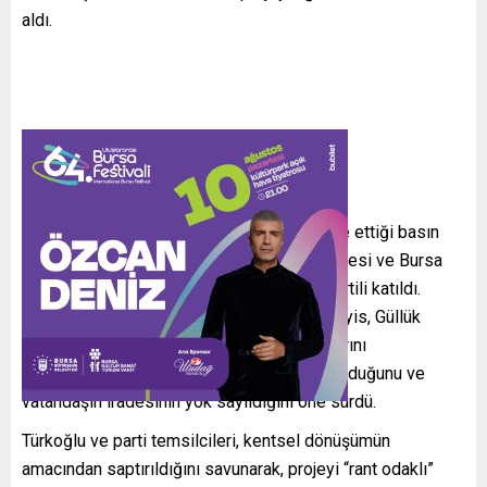
aldı.
İYİ Parti Yıldırım İlçe Başkanlığı’nın organize ettiği basın
açıklamasına; İl Başkanı İsmail Kaya, GİK Üyesi ve Bursa
Milletvekili Hasan Toktaş ile çok sayıda partili katıldı.
Açıklamada konuşan İlçe Başkanı İsmail Seyis, Güllük
halkının “haklı mücadelesine” sahip çıktıklarını
vurgulayarak, sürecin belirsizliklerle dolu olduğunu ve
vatandaşın iradesinin yok sayıldığını öne sürdü.
Türkoğlu ve parti temsilcileri, kentsel dönüşümün
amacından saptırıldığını savunarak, projeyi “rant odaklı”