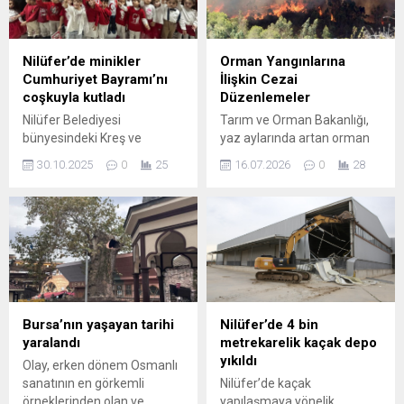
Nilüfer’de minikler
Orman Yangınlarına
Cumhuriyet Bayramı’nı
İlişkin Cezai
coşkuyla kutladı
Düzenlemeler
Nilüfer Belediyesi
Tarım ve Orman Bakanlığı,
bünyesindeki Kreş ve
yaz aylarında artan orman
Gündüz Bakımevleri’nde
yangınlarına karşı
30.10.2025
0
25
16.07.2026
0
28
eğitim gören minikler,
vatandaşları uyarıyor ve
Cumhuriyetin 102’nci yılını
ihmale dayalı davranışların
kırmızı-beyaz bir sevgi
ciddi hukuki sonuçları
seline dönüştürdü. Atatürk
olduğuna dikkat çekiyor.
posterleriyle, kırmızı-beyaz
Paylaşılan bilgilerde, orman
süslemelerle donatılan
yangınlarına sebep olan
sınıflar, adeta küçük bir
davranışlar ile bunlara
Cumhuriyet alanına
uygulanacak cezalar açık
dönüştü. Nilüfer
şekilde özetlenmiştir.
Bursa’nın yaşayan tarihi
Nilüfer’de 4 bin
Belediyesi’ne bağlı Çamlıca,
Orman yangınlarını önleme
yaralandı
metrekarelik kaçak depo
Burak Berk, Ferhat Bakgör
amacıyla belirlenen
yıkıldı
Olay, erken dönem Osmanlı
ve Kerem Özdilek Kreş ve
kurallara uymayanlar için
sanatının en görkemli
Nilüfer’de kaçak
Gündüz Bakımevleri’nde
hem hapis hem de adli
örneklerinden olan ve
yapılaşmaya yönelik