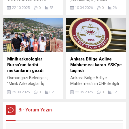
düzenlenen etkinliklerde
para...
Yıldırım Bayezid tarafından
denetimler kapsamında,
minikler, öğretmenleriyle
22.10.2025
0
53
10.04.2026
0
26
1396-1399 yılları arasında
Yaylacık Mahallesi’nde
birlikte...
inşa ettirilen Ulu Cami'nin
bulunan 4 bin metrekarelik
avlusunda meydana geldi.
büyük ölçekli ruhsatsız
Evliya Çelebi'nin
depoda yıkım işlemi
Seyahatnamesi'nde
gerçekleştirildi. Nilüfer
"Bursa'nın Ayasofya'sıdır"
Belediyesi, tarım alanlarının
diyerek ...
amacı dışında kullanımının
önüne geçmek ve kent
estetiğini korumak adına
Minik arkeologlar
Ankara Bölge Adliye
kaçak yapıyla mücadelesini
Bursa’nın tarihi
Mahkemesi kararı YSK’ye
kararlılıkla sürdürüyor. Bu
mekanlarını gezdi
taşındı
kapsamda belediye ekipleri
Osmangazi Belediyesi,
Ankara Bölge Adliye
son olarak, Yaylacık
”Minik Arkeologlar İş
Mahkemesi’nin CHP ile ilgili
Mahallesi’nde tarım arazisi
Başında” projesi ile
verdiği mutlak butlan kararı,
üzerine ruhsatsız...
25.08.2025
0
32
22.05.2026
0
12
çocuklara arkeologluk
Yüksek Seçim Kurulu’na
mesleğin ne olduğunu
taşındı. CHP, mahkeme
öğreterek çocukların kültürel
kararına itiraz ederek
Bir Yorum Yazın
mirasa saygı duymaları ve
başvurusunu dijital ortamda
daha iyi nesiller olarak
sundu. YSK önündeki son
yetişmelerini amaçlıyor.
gelişmeleri aktaran NTV