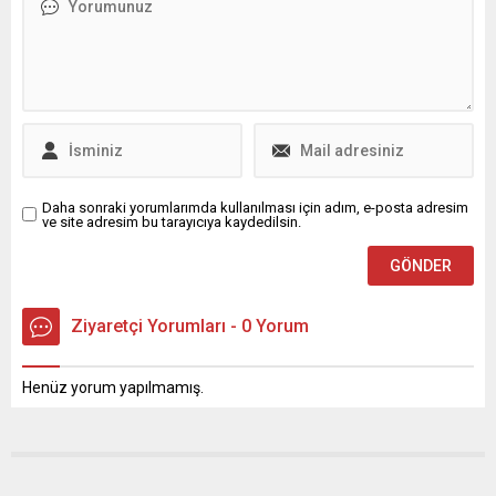
Osmangazi Belediyesi
muhabiri Sibel Can,
Kültür İşleri Müdürlüğü
başvurunun başlangıçta
tarafından düzenlenen
fiziksel olarak yapılmasının
”Minik Arkeologlar İş
planlandığını ancak süreç
Başında” projesiyle
içindeki gelişmeler
Osmangazi’de yaşayan
nedeniyle dijital başvuru
çocuklar Arkeolog Tolga
yönteminin tercih edildiğini
Şevik, eğitmenliğinde ilk
belirtti....
olarak Panorama 1326
Bursa...
Daha sonraki yorumlarımda kullanılması için adım, e-posta adresim
ve site adresim bu tarayıcıya kaydedilsin.
Ziyaretçi Yorumları - 0 Yorum
Henüz yorum yapılmamış.