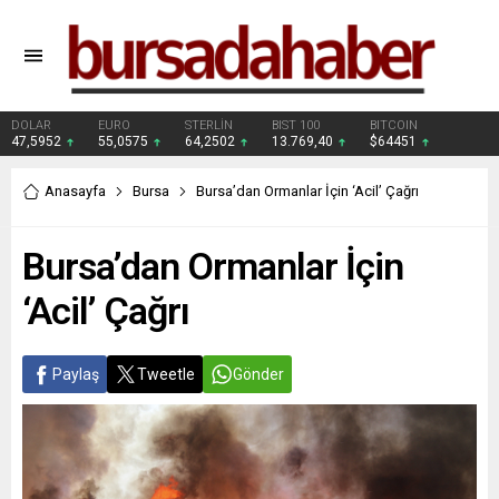
DOLAR
EURO
STERLİN
BIST 100
BITCOIN
47,5952
55,0575
64,2502
13.769,40
$64451
Anasayfa
Bursa
Bursa’dan Ormanlar İçin ‘Acil’ Çağrı
Bursa’dan Ormanlar İçin
‘Acil’ Çağrı
Paylaş
Tweetle
Gönder