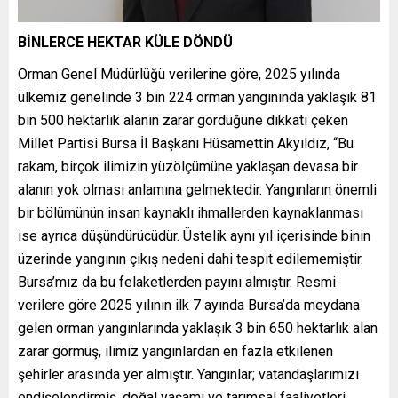
BİNLERCE HEKTAR KÜLE DÖNDÜ
Orman Genel Müdürlüğü verilerine göre, 2025 yılında
ülkemiz genelinde 3 bin 224 orman yangınında yaklaşık 81
bin 500 hektarlık alanın zarar gördüğüne dikkati çeken
Millet Partisi Bursa İl Başkanı Hüsamettin Akyıldız, “Bu
rakam, birçok ilimizin yüzölçümüne yaklaşan devasa bir
alanın yok olması anlamına gelmektedir. Yangınların önemli
bir bölümünün insan kaynaklı ihmallerden kaynaklanması
ise ayrıca düşündürücüdür. Üstelik aynı yıl içerisinde binin
üzerinde yangının çıkış nedeni dahi tespit edilememiştir.
Bursa’mız da bu felaketlerden payını almıştır. Resmi
verilere göre 2025 yılının ilk 7 ayında Bursa’da meydana
gelen orman yangınlarında yaklaşık 3 bin 650 hektarlık alan
zarar görmüş, ilimiz yangınlardan en fazla etkilenen
şehirler arasında yer almıştır. Yangınlar; vatandaşlarımızı
endişelendirmiş, doğal yaşamı ve tarımsal faaliyetleri