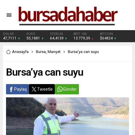
DOLAR
EURO
STERLİN
BIST 100
BITCOIN
47,7111
55,1881
64,4139
13.779,39
$64824
Anasayfa
Bursa
,
Manşet
Bursa’ya can suyu
Bursa’ya can suyu
Paylaş
Tweetle
Gönder