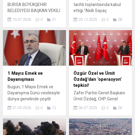
BURSA BÜYÜKŞEHİR
tarihli toplantısında kabul
BELEDİYESİ BAŞKAN VEKİLİ
ettiği "Akıllı Sayaç
ŞAHİN BİBA, İLÇE
Sistemlerinin
10.07.2026
0
21
05.12.2025
0
28
ZİYARETLERİ KAPSAMINDA
Yaygınlaştırılmasına ve
ORHANELİ’DE ÇEŞİTLİ
Kullanımına İlişkin Usul ve
TEMASLARDA BULUNDU.
Esaslar"ı Resmi Gazete'de
Bursa Büyükşehir Belediyesi
yayımladı. Bu kararla birlikte,
Başkan Vekili Şahin Biba,
Türkiye'deki elektrik ...
Orhaneli ilçesini ziyaret
ederek ilçe yöneticileri ve
vatandaşlarla bir araya
geldi. Başkan Vekili Şahin
1 Mayıs Emek ve
Özgür Özel ve Ümit
Biba, ilk toplantısını AK Parti
Dayanışması
Özdağ’dan ‘operasyon’
İlçe Başkanlığı’nda
tepkisi!
Bugün, 1 Mayıs Emek ve
gerçekleştirdi. Biba, AK Parti
Dayanışma Günü vesilesiyle
Zafer Partisi Genel Başkanı
İlçe Başkanı Serdar Başak...
dünya genelinde çeşitli
Ümit Özdağ, CHP Genel
etkinlikler sürüyor. Çalışma
Başkanı Özgür Özel’i ziyaret
01.05.2026
0
12
06.07.2025
0
26
ve Sosyal Güvenlik Bakanı
etti. Görüşmenin ardından iki
Vedat Işıkhan, bu özel gün
lider CHP Genel Merkezi’nde
için bir mesaj paylaştı. İŞÇİ,
basın toplantısı düzenledi.
MEMUR VE TÜM EMEKÇİ
Zafer Partisi Genel Başkanı
KARDEŞLERİMİ EN KALBİ
Ümit Özdağ, CHP'li