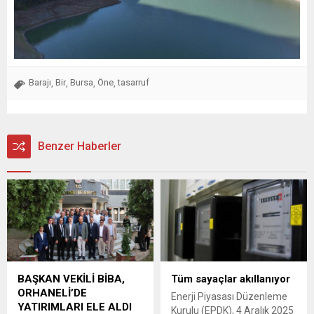
Barajı
Bir
Bursa
Öne
tasarruf
,
,
,
,
Benzer Haberler
BAŞKAN VEKİLİ BİBA,
Tüm sayaçlar akıllanıyor
ORHANELİ’DE
Enerji Piyasası Düzenleme
YATIRIMLARI ELE ALDI
Kurulu (EPDK), 4 Aralık 2025