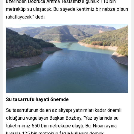
üzerinden Dobruca Arıtma Tesisimize günlük 110 bin
metreküp su ulaşacak. Bu sayede kentimiz bir nebze olsun
rahatlayacak.” dedi.
Su tasarrufu hayati önemde
Su tasarrufunun da en az altyapı yatırımları kadar önemli
olduğunu vurgulayan Başkan Bozbey, “Yaz aylarında su
tüketimimiz 550 bin metreküpe ulaştı. Bu, Nisan ayına
kıyasla 125 bin metreküp fazla kullanım demek.