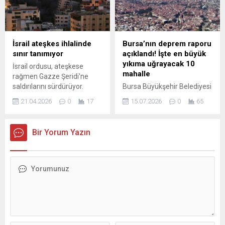
DUYGULARIMLA
belediyelere yönelik
SELAMLIYORUM ifadesiyle
operasyonları ...
başlayan mesajında
dayanışma, emek ve
İsrail ateşkes ihlalinde
Bursa’nın deprem raporu
çalışanın değerine vurgu
sınır tanımıyor
açıklandı! İşte en büyük
yaptı. Türkiye’nin ve
yıkıma uğrayacak 10
İsrail ordusu, ateşkese
dünyanın...
mahalle
rağmen Gazze Şeridi'ne
saldırılarını sürdürüyor.
Bursa Büyükşehir Belediyesi
Gazze'deki Sağlık
temmuz ayı ikinci meclis
21.04.2026
0
17
15.07.2026
0
65
Bakanlığından yapılan yazılı
toplantısında Deprem ve
açıklamada, İsrail'in Ekim
Zemin İnceleme Şube
2023'ten bu yana devam
Müdürü Duygu Yılmaz, JICA
Bir Yorum Yazın
eden saldırılarında yaşanan
ile yapılan Bursa Deprem
can kayıplarına ilişkin son
Risk Azaltma ve Önleme
veriler paylaşıldı. Son ...
Planlama Projesi iş birliği
sonrası kentin en riskli 10
mahallesi açıklandı. Bursa
Büyükşehir Belediyesi
Temmuz Ayı ikinci meclis
toplantısında, JICA iş
birliğiyle hazırlanan “Bursa