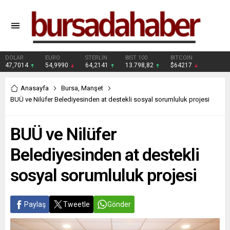
DOLAR
EURO
STERLİN
BIST 100
BITCOIN
47,7014
54,9990
64,2141
13.798,82
$64217
Anasayfa
Bursa
,
Manşet
BUÜ ve Nilüfer Belediyesinden at destekli sosyal sorumluluk projesi
BUÜ ve Nilüfer
Belediyesinden at destekli
sosyal sorumluluk projesi
Paylaş
Tweetle
Gönder