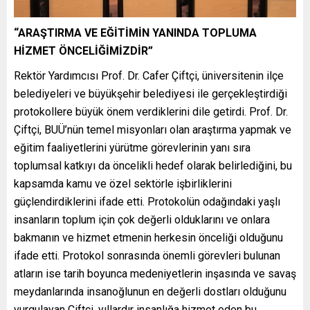
“ARAŞTIRMA VE EĞİTİMİN YANINDA TOPLUMA
HİZMET ÖNCELİĞİMİZDİR”
Rektör Yardımcısı Prof. Dr. Cafer Çiftçi, üniversitenin ilçe
belediyeleri ve büyükşehir belediyesi ile gerçekleştirdiği
protokollere büyük önem verdiklerini dile getirdi. Prof. Dr.
Çiftçi, BUÜ’nün temel misyonları olan araştırma yapmak ve
eğitim faaliyetlerini yürütme görevlerinin yanı sıra
toplumsal katkıyı da öncelikli hedef olarak belirlediğini, bu
kapsamda kamu ve özel sektörle işbirliklerini
güçlendirdiklerini ifade etti. Protokolün odağındaki yaşlı
insanların toplum için çok değerli olduklarını ve onlara
bakmanın ve hizmet etmenin herkesin önceliği olduğunu
ifade etti. Protokol sonrasında önemli görevleri bulunan
atların ise tarih boyunca medeniyetlerin inşasında ve savaş
meydanlarında insanoğlunun en değerli dostları olduğunu
vurgulayan Çiftçi, yıllardır insanlığa hizmet eden bu