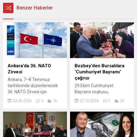
Benzer Haberler
Ankara’da 36. NATO
Bozbey’den Bursalılara
Zirvesi
‘Cumhuriyet Bayramı’
çağrısı
Ankara, 7–8 Temmuz
tarihlerinde düzenlenecek
29 Ekim Cumhuriyet
36. NATO Zirvesi için
Bayramı coşkusu,
kapsamlı bir hazırlık
Orhangazi Parkı'nda
24.06.2026
0
16
22.10.2024
0
24
yürütüyor. Zirveye 32 NATO
kutlandı. Renkli etkinlikler,
üyesinin devlet ve hükümet
gösteriler ve kutlamalarla
başkanlarının yanı sıra
dolu bu özel günde, halk bir
davetli liderler, yaklaşık 100
araya gelerek
bakan, çok sayıda üst düzey
Cumhuriyetimizin
diplomat ve binlerce
değerlerini bir kez daha