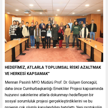
HEDEFİMİZ, ATLARLA TOPLUMSAL RİSKİ AZALTMAK
VE HERKESİ KAPSAMAK”
Mennan Pasinli MYO Müdürü Prof. Dr. Gülşen Goncagül,
daha önce Cumhurbaşkanlığı Emekliler Projesi kapsamında
huzurevi sakinlerine atlarla dokunmayı hedefleyen bir
sosyal sorumluluk projesi gerçekleştirdiklerini ve bu
projenin çok olumlu karşılandığını hatırlattı. Yeni protokolün