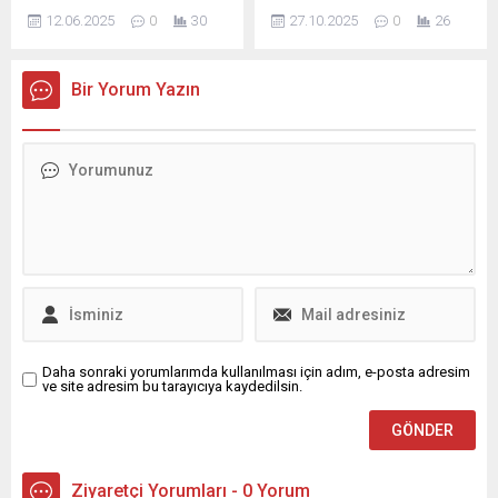
enflasyon farkını merak
yayımlanan “İşsizliğin
Başkan Aydın, dernek...
12.06.2025
0
30
27.10.2025
0
26
ediyor. Türkiye İstatistik
Görünümü Raporu”na göre,
Kurumu'nun (TÜİK) 3
Türkiye’de işsizlikte dar ve
Temmuz tarihinde
geniş tanımlı uçurum
Bir Yorum Yazın
açıklayacağı haziran ayı
büyüyor. Türkiye İstatistik
enflasyon verisiyle birlikte,
Kurumu (TÜİK) verilerine
zam oranları kesinleşmiş
göre Eylül 2025'te işgücü
olacak.
piyasasında dar tanımlı ...
Daha sonraki yorumlarımda kullanılması için adım, e-posta adresim
ve site adresim bu tarayıcıya kaydedilsin.
Ziyaretçi Yorumları - 0 Yorum