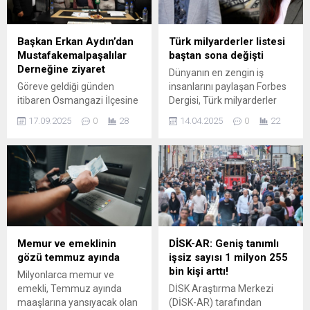
uluslararası misafir
hatırladı.
katılacak. Etkinlik süresince
akreditasyon başvuruları
Başkan Erkan Aydın’dan
Türk milyarderler listesi
yapan yaklaşık 3 bine yakın
Mustafakemalpaşalılar
baştan sona değişti
gazeteci, televizyon ekibi,...
Derneğine ziyaret
Dünyanın en zengin iş
Göreve geldiği günden
insanlarını paylaşan Forbes
itibaren Osmangazi İlçesine
Dergisi, Türk milyarderler
daha iyi hizmet edebilmek
listesinde değişikliğe gitti.
17.09.2025
0
28
14.04.2025
0
22
için var gücüyle durmadan
Son haftalarda Türk
çalışan Osmangazi Belediye
şirketlerin değerinde
Başkanı Erkan Aydın,
yaşanan çalkantıların
vatandaşlarla bir araya
ardından, Türkiye'nin en
gelerek istek ve taleplerine
zenginleri listesinde de
çözümler üretiyor. Başkan
büyük bir dönüşüm görüldü.
Aydın, Osmangazi
ilçesindeki mahalleleri tek
ziyaret ederek
Memur ve emeklinin
DİSK-AR: Geniş tanımlı
vatandaşların derdine
gözü temmuz ayında
işsiz sayısı 1 milyon 255
derman oluyor.
bin kişi arttı!
Milyonlarca memur ve
Mustafakemalpaşalılar
emekli, Temmuz ayında
DİSK Araştırma Merkezi
Derneği’nin daveti üzerine
maaşlarına yansıyacak olan
(DİSK-AR) tarafından
ziyaret gerçekleştiren