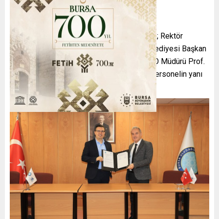
Rektörlük B Salonunda imzalanan protokole; Rektör
Yardımcısı Prof. Dr. Cafer Çiftçi, Nilüfer Belediyesi Başkan
Yardımcısı Okan Şahin, Mennan Pasinli MYO Müdürü Prof.
Dr. Gülşen Goncagül ile akademik ve idari personelin yanı
sıra öğrenciler de katıldı.