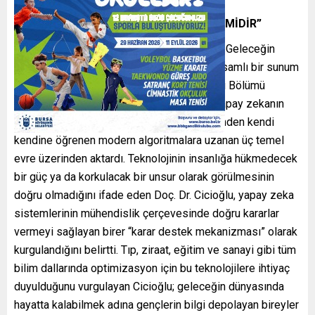
“YAPAY ZEKA BİR KARAR DESTEK SİSTEMİDİR”
Program kapsamında “Yapay Zeka Çağında Geleceğin
Meslekleri ve Dijital Dönüşüm” başlıklı kapsamlı bir sunum
gerçekleştiren BUÜ Bilgisayar Mühendisliği Bölümü
Öğretim Üyesi Doç. Dr. Murtaza Cicioğlu, yapay zekanın
tarihsel gelişimini kurallara dayalı ilk dönemden kendi
kendine öğrenen modern algoritmalara uzanan üç temel
evre üzerinden aktardı. Teknolojinin insanlığa hükmedecek
bir güç ya da korkulacak bir unsur olarak görülmesinin
doğru olmadığını ifade eden Doç. Dr. Cicioğlu, yapay zeka
sistemlerinin mühendislik çerçevesinde doğru kararlar
vermeyi sağlayan birer “karar destek mekanizması” olarak
kurgulandığını belirtti. Tıp, ziraat, eğitim ve sanayi gibi tüm
bilim dallarında optimizasyon için bu teknolojilere ihtiyaç
duyulduğunu vurgulayan Cicioğlu; geleceğin dünyasında
hayatta kalabilmek adına gençlerin bilgi depolayan bireyler