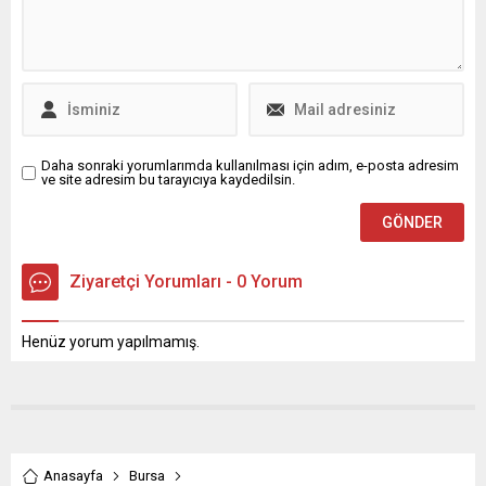
yazılım açıklarını çok hızlı
yanlış veya abartılı
tespit edebildiği ve bazı
yorumların sıkıştırıldığı öne
güvenlik mekanizmelerini
sürüldü. Eleştirmenler,
aşabildiği tespit...
DW’nin bazı ifadeleri
çarpıtılarak...
Daha sonraki yorumlarımda kullanılması için adım, e-posta adresim
ve site adresim bu tarayıcıya kaydedilsin.
Ziyaretçi Yorumları - 0 Yorum
Henüz yorum yapılmamış.
Anasayfa
Bursa