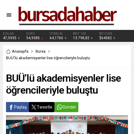
DOLAR
EURO
STERLİN
BIST 100
BITCOIN
47,5935
54,9385
64,1760
13.798,82
$64582
Anasayfa
Bursa
BUÜ’lü akademisyenler lise öğrencileriyle buluştu
BUÜ’lü akademisyenler lise
öğrencileriyle buluştu
Paylaş
Tweetle
Gönder