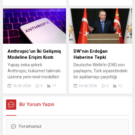
devam eden Osmangazi
Yaylacık mahallelerinde
Belediyesi, mahalle
toplam 3 bin 300
ölçeğinde yaşam
metrekarelik üç kaçak yapıyı
standartlarını yükseltme
yıktı. Nilüfer Belediyesi,
amacıyla Demirtaş Sakarya
kaçak yapılaşmayla
Mahallesi’ndeki kapalı pazar
mücadelesini kararlılıkla
yerinin temelini düzenlenen
sürdürüyor. Belediye ekipleri,
törenle birlikte attı.
kendi tespit ettikleri ya da
Osmangazi Belediye
ihbarlar doğrultusunda
Anthropic’un İki Gelişmiş
DW’nin Erdoğan
Başkanı Erkan Aydın, “Tek
belirlenen kaçak yapıları,
Modeline Erişim Kısıtı
Haberine Tepki
derdimiz; Osmangazi’de
yasal süreçlerin
Yapay zeka şirketi
Deutsche Welle’in (DW) son
yaşayan yaklaşık 1 milyon
tamamlanmasının ardından
Anthropic, hükümet talimatı
paylaşımı, Türk siyasetindeki
yurttaşımıza elimizden
yıkarak kullanılmaz hale
üzerine yeni nesil modelleri
bir açıklamayı çarpıttığı
gelen en iyi hizmeti
getiriyor. Bu kapsamda
Fable 5 ve Mythos 5’e
iddiasıyla gündeme geldi. AK
sunmak.” ifadelerini kullandı.
ekipler, son...
16.06.2026
0
17
24.06.2026
0
12
erişimi durdurdu. Şirket, bu
Parti Sözcüsü Ömer Çelik’in
Kentin ihtiyaçlarını...
kararın arkasında modellerin
“Cumhurbaşkanı adayımız
siber güvenlik alanındaki
Recep Tayyip Erdoğan’dır.”
Bir Yorum Yazın
güçlü yeteneklerinin
sözleri, DW tarafından farklı
olduğuna dair
bir çerçeveye oturtulduğu
değerlendirmeler olduğunu
gerekçesiyle eleştirildi.
belirtti. Yapılan iç testlerde,
Haberde Yunan medyasının
bu sistemlerin karmaşık
ifadeleri aktarılırken, araya