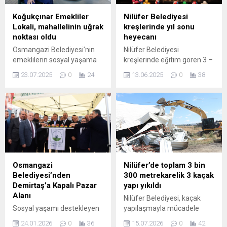
Koğukçınar Emekliler
Nilüfer Belediyesi
Lokali, mahallelinin uğrak
kreşlerinde yıl sonu
noktası oldu
heyecanı
Osmangazi Belediyesi’nin
Nilüfer Belediyesi
emeklilerin sosyal yaşama
kreşlerinde eğitim gören 3 –
aktif katılımını desteklemek
6 yaş arası minikler, yıl
23.07.2025
0
24
13.06.2025
0
38
amacıyla açtığı Koğukçınar
boyunca öğrendiklerini yıl
Emekliler Lokali, kısa sürede
sonu mezuniyet töreninde
emeklilerin vazgeçilmez
sergiledi. Nâzım Hikmet
mekanı haline geldi.
Kültürevi’nde düzenlenen
Osmangazi Belediyesi’nin
etkinliklerde, öğrenciler
emeklilere yönelik sosyal
performansları ile alkışları
projeleri kapsamında hayata
topladı. Nilüfer Belediyesi
geçirdiği Koğukçınar
bünyesindeki kreşlerde
Emekliler Lokali, kısa sürede
eğitim gören minikler yıl
Osmangazi
Nilüfer’de toplam 3 bin
mahallenin en çok ziyaret
sonu programında
Belediyesi’nden
300 metrekarelik 3 kaçak
edilen alanlarından biri
mezuniyet sevinci yaşadı. Yıl
Demirtaş’a Kapalı Pazar
yapı yıkıldı
haline geldi. Geçtiğimiz
boyunca çeşitli alanlarda
Alanı
Nilüfer Belediyesi, kaçak
hafta törenle hizmete açılan
eğitim alan minikler,
Sosyal yaşamı destekleyen
yapılaşmayla mücadele
lokal,...
yeteneklerini...
projelerine hız kesmeden
kapsamında Ürünlü ve
24.01.2026
0
36
15.07.2026
0
42