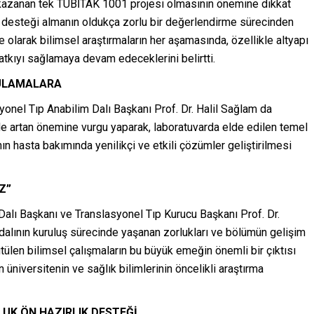
kazanan tek TÜBİTAK 1001 projesi olmasının önemine dikkat
1 desteği almanın oldukça zorlu bir değerlendirme sürecinden
e olarak bilimsel araştırmaların her aşamasında, özellikle altyapı
katkıyı sağlamaya devam edeceklerini belirtti.
GULAMALARA
onel Tıp Anabilim Dalı Başkanı Prof. Dr. Halil Sağlam da
de artan önemine vurgu yaparak, laboratuvarda elde edilen temel
nın hasta bakımında yenilikçi ve etkili çözümler geliştirilmesi
Z”
Dalı Başkanı ve Translasyonel Tıp Kurucu Başkanı Prof. Dr.
lının kuruluş sürecinde yaşanan zorlukları ve bölümün gelişim
ütülen bilimsel çalışmaların bu büyük emeğin önemli bir çıktısı
üniversitenin ve sağlık bilimlerinin öncelikli araştırma
’LUK ÖN HAZIRLIK DESTEĞİ