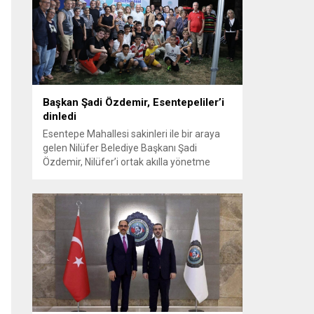
koordinasyonuyla Osmangazi ilçesine bağlı
Panayır Mahallesi 3’üncü Pınar
Caddesi’nde altyapı ve üstyapıyı yenileme
çalışmalarında sona yaklaştı. Bölgenin en...
Başkan Şadi Özdemir, Esentepeliler’i
dinledi
Esentepe Mahallesi sakinleri ile bir araya
gelen Nilüfer Belediye Başkanı Şadi
Özdemir, Nilüfer’i ortak akılla yönetme
kararlılığında olduklarını söyledi. Başkan
Şadi Özdemir, bütçeyi verimli kullanarak,
sorunların üstesinden gelmeye çalıştıklarını
vurguladı. Nilüfer Belediyesi tarafından
mahallelerin ihtiyaçlarını yerinde tespit
edip, çözüm oluşturmak amacıyla
başlatılan “Şadi Başkan’la Akşam Çayı”
buluşmaları, sıcak havaya rağmen...