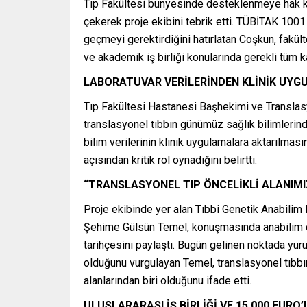
Tıp Fakültesi bünyesinde desteklenmeye hak 
çekerek proje ekibini tebrik etti. TÜBİTAK 100
geçmeyi gerektirdiğini hatırlatan Coşkun, fakült
ve akademik iş birliği konularında gerekli tüm 
LABORATUVAR VERİLERİNDEN KLİNİK UY
Tıp Fakültesi Hastanesi Başhekimi ve Translasy
translasyonel tıbbın günümüz sağlık bilimlerin
bilim verilerinin klinik uygulamalara aktarılması
açısından kritik rol oynadığını belirtti.
“TRANSLASYONEL TIP ÖNCELİKLİ ALANIMI
Proje ekibinde yer alan Tıbbi Genetik Anabilim 
Şehime Gülsün Temel, konuşmasında anabilim da
tarihçesini paylaştı. Bugün gelinen noktada yür
olduğunu vurgulayan Temel, translasyonel tıbbın 
alanlarından biri olduğunu ifade etti.
ULUSLARARASI İŞ BİRLİĞİ VE 15.000 EURO