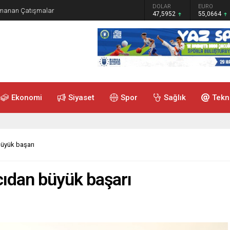
GRAM ALTIN
DOLAR
EURO
ırmanan Çatışmalar
6.528,76
47,5952
55,0664
Ekonomi
Siyaset
Spor
Sağlık
Tekn
büyük başarı
cıdan büyük başarı