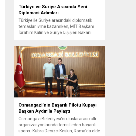
Türkiye ve Suriye Arasında Yeni
Diplomasi Adımları
Türkiye ile Suriye arasındaki diplomatik
temaslar ivme kazanırken, MİT Başkanı
İbrahim Kalın ve Suriye Dışişleri Bakanı
Esad Hasan Şeybani Ankara’da bir araya
geldi. Görüşmede iki ülke arasındaki iş
birliği imkanları ve bölgesel istikrar konuları
detaylı şekilde ele alındı. Taraflar, komşu
ülkelerle ilişkilerin güçlendirilmesinin
gerekliliği üzerinde mutabık kaldı; ayrıca
Suriye-Lübnan ilişkilerine...
Osmangazi’nin Başarılı Pilotu Kupayı
Başkan Aydın’la Paylaştı
Osmangazi Belediyesi’ni uluslararası ralli
organizasyonlarında temsil eden başarılı
sporcu Kübra Denizci Keskin, Roma’da elde