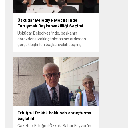
Üsküdar Belediye Meclisi’nde
Tartışmalı Başkanvekilliği Seçimi
Üsküdar Belediyesi’nde, başkanın
görevden uzaklaştırılmasının ardından
gerçekleştirilen başkanvekili seçimi,
tartışmalı ve hukuki itirazlara konu olacak
uygulamalarla gündeme geldi. Yapılan
oylamada usul ve gizlilikle ilgili ciddi iddialar
ortaya atıldı; bazı oyların geçersiz
sayılması ve meclis içindeki yönlendirmeler
kamuoyunda tepkilere yol açtı. Seçim
sürecinde yaşanan gelişmeler, parti
grupları arasındaki gerilimi artırdı. CHP’nin...
Ertuğrul Özkök hakkında soruşturma
başlatıldı
Gazeteci Ertuğrul Özkök, Bahar Feyzan’ın