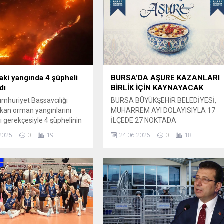
aki yangında 4 şüpheli
BURSA’DA AŞURE KAZANLARI
dı
BİRLİK İÇİN KAYNAYACAK
mhuriyet Başsavcılığı
BURSA BÜYÜKŞEHİR BELEDİYESİ,
ıkan orman yangınlarını
MUHARREM AYI DOLAYISIYLA 17
ğı gerekçesiyle 4 şüphelinin
İLÇEDE 27 NOKTADA
ığını duyurdu.
VATANDAŞLARA AŞURE İKRAM
2025
0
19
24.06.2026
0
18
lıktan yapılan açıklamaya
EDECEK. Bursa’da Muharrem ayı
heliler ormana havai fişek
vesilesi ile aşure kazanları 17 ilçede
angının başlamasına sebep
de birlik ve beraberlik için
ŞSAVCILIKTAN ...
kaynayacak. Bursa Büyükşehir
Belediyesi, Hicri takvime göre yılın
birinci ayı kabul edilen Muharrem
ayı vesilesiyle 25 Haziran-15
Temmuz tarihleri arasında şehrin
27...