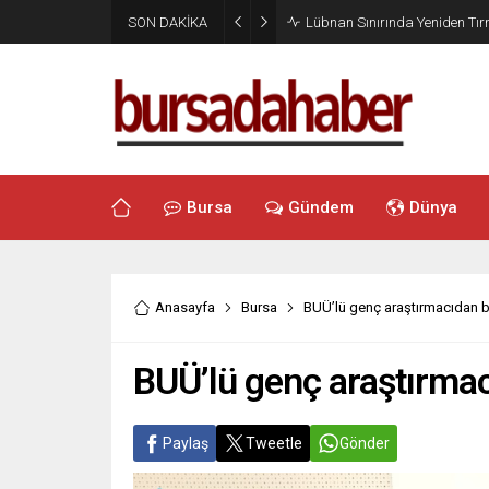
SON DAKİKA
Lübnan Sınırında Yeniden T
Bursa
Gündem
Dünya
Anasayfa
Bursa
BUÜ’lü genç araştırmacıdan 
BUÜ’lü genç araştırma
Paylaş
Tweetle
Gönder