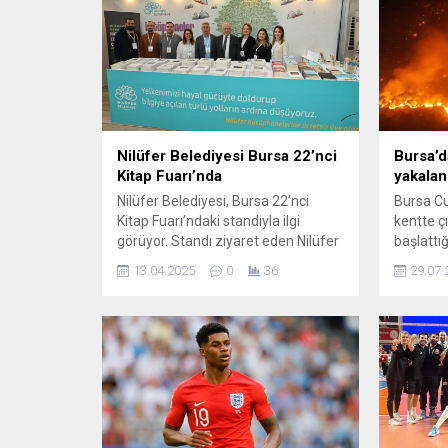
Nilüfer Belediyesi Bursa 22’nci
Bursa’d
Kitap Fuarı’nda
yakalan
Nilüfer Belediyesi, Bursa 22’nci
Bursa Cu
Kitap Fuarı’ndaki standıyla ilgi
kentte ç
görüyor. Standı ziyaret eden Nilüfer
başlattı
Belediye Başkanı Şadi Özdemir, bilgi
yakaland
13.04.2025
0
36
29.07.
edinmek ve belediyenin yayınlarına
Başsavcı
ulaşmak isteyenleri standa davet
göre şüp
etti. Bursa Büyükşehir Belediyesi’nin
atarak y
katkıları Tüyap Bursa Fuarcılık A.Ş.
oldu. BA
ve Türkiye Yayıncılar Birliği iş
birliğiyle düzenlenen Bursa 22’nci
Kitap Fuarı, Merinos Atatürk Kongre
ve...