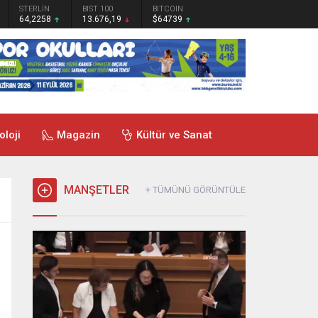
STERLİN
BIST 100
BITCOIN
64,2258
13.676,19
$64739
oloji
Magazin
Kültür ve Sanat
MANŞETLER
+ TÜMÜNÜ GÖRÜNTÜLE