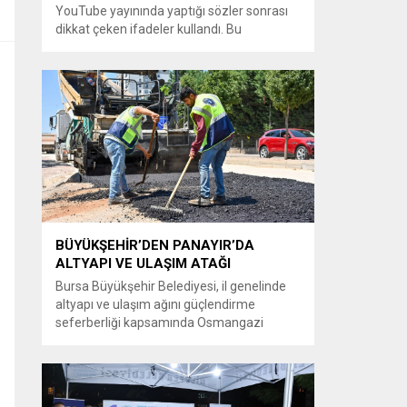
YouTube yayınında yaptığı sözler sonrası
dikkat çeken ifadeler kullandı. Bu
açıklamalar üzerine İstanbul Cumhuriyet
Başsavcılığı tarafından Özkök hakkında
‘Cumhurbaşkanına hakaret’ suçundan
re’sen soruşturma başlatıldı. Özkök,
hakkındaki soruşturma kapsamında
Çağlayan’daki İstanbul Adalet Sarayı’na
giderek savcılığa ifade verdi. İfadesinin
ardından adliyeden ayrıldığı bildirildi.
Programdaki sözleri ve savunması...
BÜYÜKŞEHİR’DEN PANAYIR’DA
ALTYAPI VE ULAŞIM ATAĞI
Bursa Büyükşehir Belediyesi, il genelinde
altyapı ve ulaşım ağını güçlendirme
seferberliği kapsamında Osmangazi
ilçesine bağlı Panayır Mahallesi 3’üncü
Pınar Caddesi’nde çalışmalara hız verdi.
Büyükşehir Belediyesi, BUSKİ Genel
Müdürlüğü ve Ulaşım Dairesi Başkanlığı