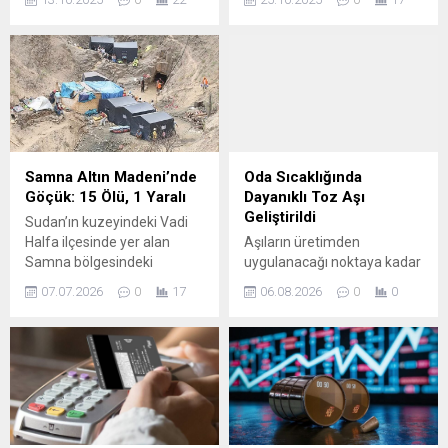
gelirleri yüzde 77 artış
çıkarmak hiç bu denli önemli
gösterdi.
olmamıştı." dedi.
Samna Altın Madeni’nde
Oda Sıcaklığında
Göçük: 15 Ölü, 1 Yaralı
Dayanıklı Toz Aşı
Geliştirildi
Sudan’ın kuzeyindeki Vadi
Halfa ilçesinde yer alan
Aşıların üretimden
Samna bölgesindeki
uygulanacağı noktaya kadar
Mohamed Tawfiq Altın
kesintisiz soğuk tutulması
07.07.2026
0
17
06.08.2026
0
0
Madeni’nde meydana gelen
gerekliliği, özellikle uzak ve
göçük, yerel yetkililer ve
altyapı yetersizliği olan
şirket kaynakları tarafından
bölgelerde büyük bir engel
doğrulandı. Olayda 15 kişinin
oluşturuyor. İngiltere’deki
hayatını kaybettiği, bir kişinin
araştırmacıların geliştirdiği
de yaralandığı bildirildi.
yeni yöntem, aşıların
Şirket, kaza sonrası sahaya
buzdolabına duyduğu
acil müdahale ekipleri
ihtiyacı azaltma potansiyeli