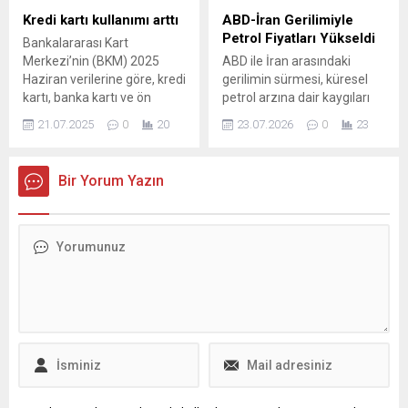
gönderildiğini açıkladı.
taşıyan bir çözüm sunuyor.
Kredi kartı kullanımı arttı
ABD-İran Gerilimiyle
Şirketten yapılan
Bilim insanları, sıvı formdaki
Petrol Fiyatları Yükseldi
Bankalararası Kart
açıklamada arama
tetanoz-difteri aşısını özel
Merkezi’nin (BKM) 2025
ABD ile İran arasındaki
kurtarma çalışmalarının
bir kurutma süreciyle toz
Haziran verilerine göre, kredi
gerilimin sürmesi, küresel
yerel makamlar...
hâline getirerek, oda
kartı, banka kartı ve ön
petrol arzına dair kaygıları
sıcaklığında...
ödemeli kartlarla
artırdı ve bunun sonucunda
21.07.2025
0
20
23.07.2026
0
23
gerçekleştirilen toplam
ham petrol fiyatlarında
ödeme hacmi, geçen yılın
belirgin bir artış gözlendi.
aynı dönemine kıyasla
Piyasalarda tedirginlik
Bir Yorum Yazın
yüzde 51 artarak 1 trilyon
hakim olurken yatırımcılar
911,4 milyar TL seviyesine
jeopolitik riskleri yakından
yükseldi ...
takip ediyor. Brent türü ham
petrolün varil fiyatı yüzde
4,92 artışla 98,70 dolara
yükseldi; ABD ham petrolü
ise yüzde 4,64...