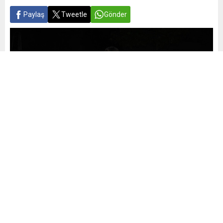
Paylaş
Tweetle
Gönder
Yayınlama: 25.06.2026
A
A
+
-
0
Bursa’nın kalbi Osmangazi, yaz aylarını kültür, sanat ve
eğlence dolu etkinliklerle karşılamaya hazırlanıyor.