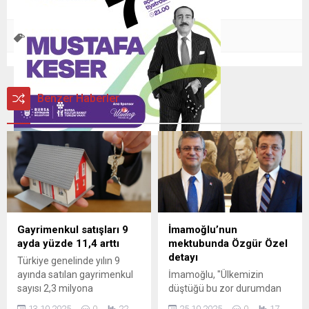
Bir
Çalı
kadın
Merkezi
Nilüfer Belediye
,
,
,
,
Benzer Haberler
Gayrimenkul satışları 9
İmamoğlu’nun
ayda yüzde 11,4 arttı
mektubunda Özgür Özel
detayı
Türkiye genelinde yılın 9
ayında satılan gayrimenkul
İmamoğlu, "Ülkemizin
sayısı 2,3 milyona
düştüğü bu zor durumdan
yaklaşırken, tapu harç
önümüzdeki ilk seçimde
13.10.2025
0
22
25.10.2025
0
17