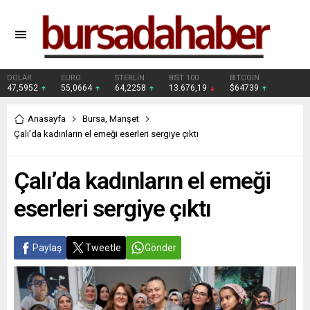
DOLAR
EURO
STERLİN
BIST 100
BITCOIN
47,5952
55,0664
64,2258
13.676,19
$64739
Anasayfa
Bursa
,
Manşet
Çalı’da kadınların el emeği eserleri sergiye çıktı
Çalı’da kadınların el emeği
eserleri sergiye çıktı
Paylaş
Tweetle
Gönder