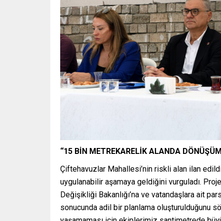
“15 BİN METREKARELİK ALANDA DÖNÜŞÜ
Çiftehavuzlar Mahallesi’nin riskli alan ilan edi
uygulanabilir aşamaya geldiğini vurguladı. Proj
Değişikliği Bakanlığı’na ve vatandaşlara ait pars
sonucunda adil bir planlama oluşturulduğunu söy
yaşamaması için ekiplerimiz santimetrede büyük