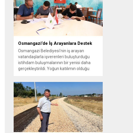
vatandaşlara yeni yaşam alanları sunmak
amacıyla yürüttüğü park çalışmalarını
sürdürüyor....
Osmangazi’de İş Arayanlara Destek
Osmangazi Belediyesi’nin iş arayan
vatandaşlarla işverenleri buluşturduğu
istihdam buluşmalarının bir yenisi daha
gerçekleştirildi. Yoğun katılımın olduğu
organizasyonda işverenlerle birebir
görüşme yapan 50 kişi yapılan
değerlendirmelerin ardından iş sahibi oldu.
Osmangazi Belediyesi’nin, Bursa Ticaret
ve Sanayi Odası (BTSO) ve İŞKUR iş
birliğiyle yıl boyunca sürdürdüğü istihdam
buluşmaları yoğun ilgi görmeye devam...