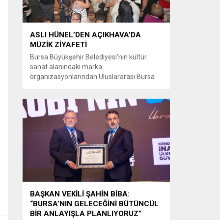
ASLI HÜNEL’DEN AÇIKHAVA’DA
MÜZİK ZİYAFETİ
Bursa Büyükşehir Belediyesi’nin kültür
sanat alanındaki marka
organizasyonlarından Uluslararası Bursa
Festivali’nde Türk müziğinin güçlü sesi Aslı
Hünel, Bursalılara müzik ziyafeti sundu.
Büyükşehir Belediyesi adına Bursa Kültür
Sanat ve Turizm Vakfı (BKSTV) tarafından
bu yıl 64’üncüsü düzenlenen Uluslararası
Bursa Festivali, sevilen sanatçı Aslı Hünel’i
müzikseverlerle buluşturdu. Uludağ İçecek
ana sponsorluğunda düzenlenen...
BAŞKAN VEKİLİ ŞAHİN BİBA:
“BURSA’NIN GELECEĞİNİ BÜTÜNCÜL
BİR ANLAYIŞLA PLANLIYORUZ”