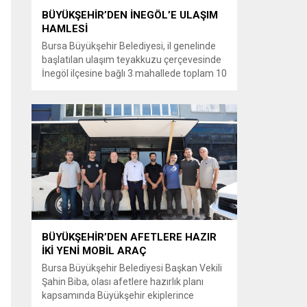
BÜYÜKŞEHİR’DEN İNEGÖL’E ULAŞIM
HAMLESİ
Bursa Büyükşehir Belediyesi, il genelinde
başlatılan ulaşım teyakkuzu çerçevesinde
İnegöl ilçesine bağlı 3 mahallede toplam 10
kilometrelik güzergahta sathi kaplama ve
yol genişletme çalışmalarına başladı. Şahin
Biba başkanlığında başlatılan ulaşım
seferberliği kapsamında Bursa Büyükşehir
Belediyesi Ulaşım Dairesi Başkanlığı
koordinasyonuyla 17 ilçede yol yenileme
çalışmalarına hız verildi. Başkan Vekili
Biba’nın göreve...
BÜYÜKŞEHİR’DEN AFETLERE HAZIR
İKİ YENİ MOBİL ARAÇ
Bursa Büyükşehir Belediyesi Başkan Vekili
Şahin Biba, olası afetlere hazırlık planı
kapsamında Büyükşehir ekiplerince