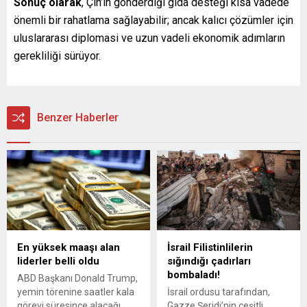
Sonuç olarak
, Çin’in gönderdiği gıda desteği kısa vadede
önemli bir rahatlama sağlayabilir; ancak kalıcı çözümler için
uluslararası diplomasi ve uzun vadeli ekonomik adımların
gerekliliği sürüyor.
Benzer Haberler
En yüksek maaşı alan
İsrail Filistinlilerin
liderler belli oldu
sığındığı çadırları
bombaladı!
ABD Başkanı Donald Trump,
yemin törenine saatler kala
İsrail ordusu tarafından,
görevi süresince alacağı
Gazze Şeridi’nin çeşitli