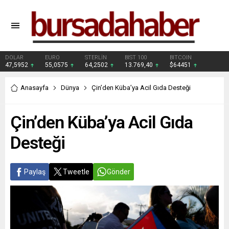
DOLAR
EURO
STERLİN
BIST 100
BITCOIN
47,5952
55,0575
64,2502
13.769,40
$64451
Anasayfa
Dünya
Çin’den Küba’ya Acil Gıda Desteği
Çin’den Küba’ya Acil Gıda
Desteği
Paylaş
Tweetle
Gönder