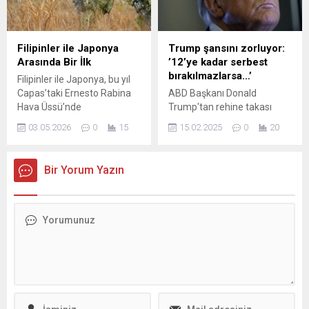
kolaylık sunuyor. İşte güncel
seyahat haritası...
Filipinler ile Japonya
Trump şansını zorluyor:
Arasında Bir İlk
’12’ye kadar serbest
bırakılmazlarsa…’
Filipinler ile Japonya, bu yıl
Capas’taki Ernesto Rabina
ABD Başkanı Donald
Hava Üssü’nde
Trump'tan rehine takası
gerçekleştirilen Salaknib
sonrası açıklama sert
03.05.2026
0
15
15.02.2025
0
20
tatbikatında birlikte sahada
açıklamalar geldi. Trump,
çalıştı. Geleneksel olarak
Hamas’ın üç rehineyi
Filipinler ile ABD arasında
serbest bırakmasının önceki
Bir Yorum Yazın
düzenlenen bu yıllık eğitim
açıklamalarıyla çeliştiğini
programına ilk kez Japon
belirtti. İsrail’in tüm
birlikleri katılarak, tatbikata
rehinelerin salınması için
farklı bir boyut kattı.
gece yarısına kadar süresi
Etkinliğe Filipinler
olduğunu vurgulayan
ordusundan 200’ü aşkın
Trump, Tel Aviv’in alacağı
asker ve Japon
tüm kararları
kuvvetlerinden 40 personel
destekleyeceklerini söyledi.
iştirak etti....