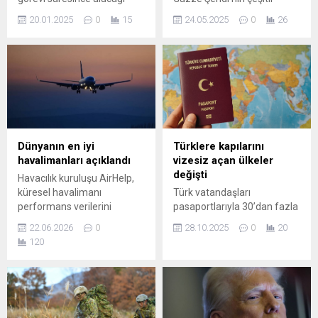
maaş da belli oldu. Trump'ın
bölgeleri yine hedef alındı.
20.01.2025
0
15
24.05.2025
0
26
maaşı ile beraber dünya
Saldırılarda 2’si çocuk 5
genelinde diğer liderlerin de
Filistinli hayatını kaybetti.
maaşı merak ediliyor. İşte
Görgü tanıkları ve yerel
Cumhurbaşkanı
kaynakların aktardığına
Erdoğan'dan diğer liderlere
göre, İsrail, Gazze'nin çeşitli
kadar en çok maaş olan
bölgelerinde Filistinlilerin ...
liderler...
Dünyanın en iyi
Türklere kapılarını
havalimanları açıklandı
vizesiz açan ülkeler
değişti
Havacılık kuruluşu AirHelp,
küresel havalimanı
Türk vatandaşları
performans verilerini
pasaportlarıyla 30’dan fazla
yayınlayarak en başarılı 20
ülkeye hiçbir vize işlemi
22.06.2026
0
28.10.2025
0
20
merkezi belirledi. Dakiklik ve
olmadan seyahat edebiliyor.
120
altyapı kriterlerinin öne
Asya’dan Avrupa’ya,
çıktığı listede Brezilya,
Afrika’dan Güney
dokuz havalimanıyla liderliği
Amerika’ya kadar uzanan
elinde tutuyor.
bu ülkeler kısa tatiller ve iş
seyahatleri için büyük