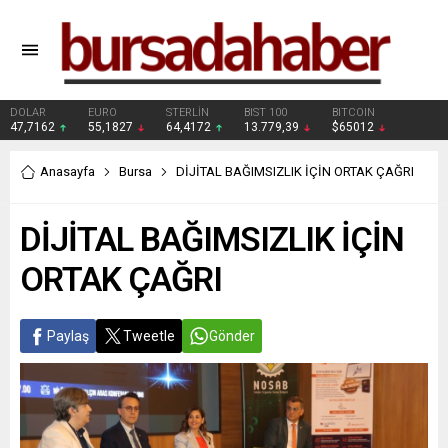
DOLAR
EURO
STERLİN
BIST 100
BITCOIN
47,7162
55,1827
64,4172
13.779,39
$65012
Anasayfa
Bursa
DİJİTAL BAĞIMSIZLIK İÇİN ORTAK ÇAĞRI
DİJİTAL BAĞIMSIZLIK İÇİN
ORTAK ÇAĞRI
Paylaş
Tweetle
Gönder