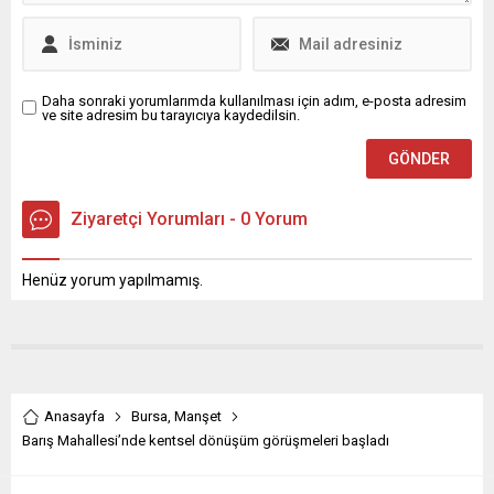
çevrenin korunması ve
anlaşmaların varlığına
sürdürülebilir tarımsal
rağmen kısa vadede
üretimin desteklenmesi
ateşkeslerin kırılgan
amacıyla hayata geçirdiği
olabileceğine ve...
çevreci projelerine bir
Daha sonraki yorumlarımda kullanılması için adım, e-posta adresim
ve site adresim bu tarayıcıya kaydedilsin.
yenisini...
Ziyaretçi Yorumları - 0 Yorum
Henüz yorum yapılmamış.
Anasayfa
Bursa
,
Manşet
Barış Mahallesi’nde kentsel dönüşüm görüşmeleri başladı