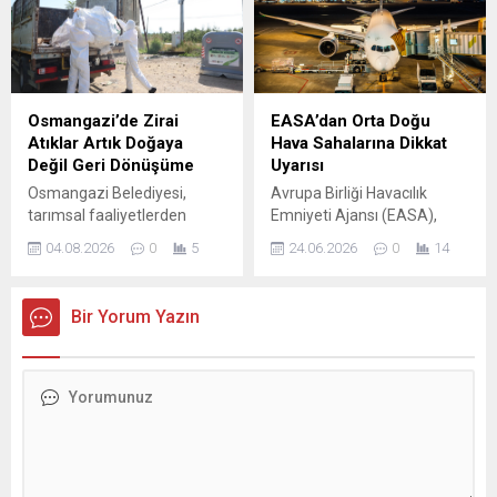
projesinin, Bursa Büyükşehir
birçok bakanlığın da
Belediyesi tarafından
görevlerini üstleniyor. Yüzde
yeniden gündeme alınması,
altı dilim yeterli değil. Bakan
bölge halkı ve sivil toplum
Şimşek’ten borçlarımızın
temsilcilerinin sert tepkisine
taksitle ödenmesini ve
neden oldu. Projenin
bunun yükseltilmesini talep
Osmangazi’de Zirai
EASA’dan Orta Doğu
yeniden değerlendirme
ettik. Göreve geldiğimizden
Atıklar Artık Doğaya
Hava Sahalarına Dikkat
sürecine girmesiyle birlikte
bu yana SGK ve vergi
Değil Geri Dönüşüme
Uyarısı
mahalle sakinleri, “çöp tesisi
borçlarımızı...
Osmangazi Belediyesi,
Avrupa Birliği Havacılık
istemiyoruz” diyerek güçlü
tarımsal faaliyetlerden
Emniyeti Ajansı (EASA),
bir itiraz platformu
kaynaklanan çevre kirliliğini
bölgedeki çatışma
oluşturdu....
04.08.2026
0
5
24.06.2026
0
14
önlemek amacıyla kırsal
dinamikleri göz önünde
mahallelerde tarımsal
bulundurularak sivil havacılık
sulama ve ilaçlama su
operasyonlarında ihtiyatlı
Bir Yorum Yazın
dolum noktalarına zirai atık
davranılması gerektiğini
dönüşüm konteynerleri
duyurdu. Ajans, İran, Irak ve
yerleştirerek, zirai ilaç
Lübnan hava sahalarından
ambalajlarının güvenli
uzak durulması tavsiyesini
şekilde toplanmasını
sürdürürken, bu uyarının
sağlayacak çevreci
geçerlilik süresini 1
uygulamayı hayata geçirdi.
Temmuz’a kadar uzattı.
Osmangazi Belediyesi,
EASA, mevcut çerçeve