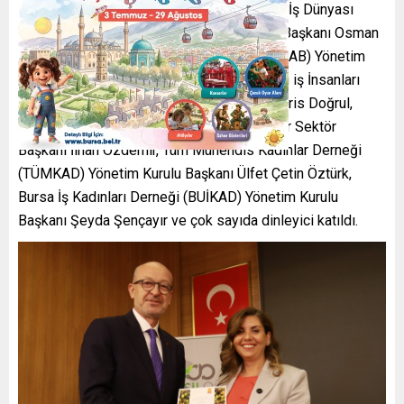
Etkinliğe, Marmara ve İç Anadolu Sanayi ve İş Dünyası
Federasyonu (MARSİFED) Yönetim Kurulu Başkanı Osman
Akın, Nilüfer Organize Sanayi Bölgesi (NOSAB) Yönetim
Kurulu Başkanı Erol Gülmez, Bilişim Sektörü iş İnsanları
Derneği (BİSİAD) Yönetim Kurulu Başkanı İdris Doğrul,
TOBB Yazılım Meclisi Endüstriyel Yazılımlar Sektör
Başkanı İlhan Özdemir, Tüm Mühendis Kadınlar Derneği
(TÜMKAD) Yönetim Kurulu Başkanı Ülfet Çetin Öztürk,
Bursa İş Kadınları Derneği (BUİKAD) Yönetim Kurulu
Başkanı Şeyda Şençayır ve çok sayıda dinleyici katıldı.