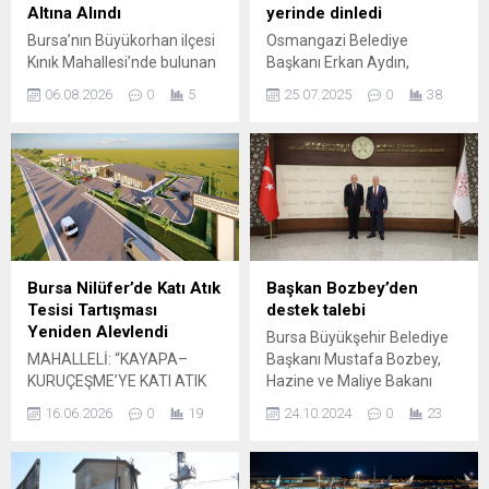
Altına Alındı
yerinde dinledi
Bursa’nın Büyükorhan ilçesi
Osmangazi Belediye
Kınık Mahallesi’nde bulunan
Başkanı Erkan Aydın,
ormanlık alanda bugün saat
mahalle ziyaretleri
06.08.2026
0
5
25.07.2025
0
38
11.30 civarında yangın çıktı.
kapsamında Zafer
Yangının çıkış nedeni henüz
Mahallesi sakinleriyle
belirlenemedi, olay sonrası
kahvaltıda bir araya geldi.
yetkililere bildirim yapıldı ve
Başkan Aydın, “Biz çözüm
bölgeye müdahale ekipleri
üretmek için yola çıktık.
sevk edildi. Karadan Orman
Bunun için de ekibimizle
Bölge Müdürlüğü ekipleri ve
birlikte sahadayız. Bizim tek
itfaiye araçlarıyla yapılan ilk
bir derdimiz var; o da
müdahaleye, havadan bir
vatandaşa hizmettir” dedi.
Bursa Nilüfer’de Katı Atık
Başkan Bozbey’den
helikopter desteği eklendi.
Osmangazi Belediye
Tesisi Tartışması
destek talebi
Ekipler, havadan ve
Başkanı Erkan Aydın, ilçe
Yeniden Alevlendi
Bursa Büyükşehir Belediye
karadan...
genelindeki mahalle
MAHALLELİ: “KAYAPA–
Başkanı Mustafa Bozbey,
ziyaretlerini aralıksız
KURUÇEŞME’YE KATI ATIK
Hazine ve Maliye Bakanı
sürdürüyor....
TESİSİ İSTEMİYORUZ”
Mehmet Şimşek’ten yerel
16.06.2026
0
19
24.10.2024
0
23
Kayapa ve Kuruçeşme
yönetimlere daha fazla
bölgesine yapılması
destek talep ettiğini
planlanan Katı Atık Tesisi
belirterek, “Yerel yönetimler