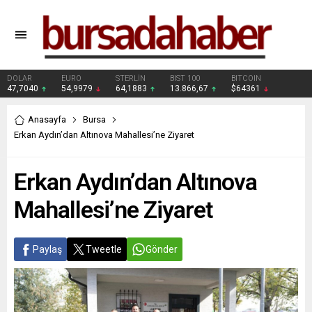
DOLAR
EURO
STERLİN
BIST 100
BITCOIN
47,7040
54,9979
64,1883
13.866,67
$64361
Anasayfa
Bursa
Erkan Aydın’dan Altınova Mahallesi’ne Ziyaret
Erkan Aydın’dan Altınova
Mahallesi’ne Ziyaret
Paylaş
Tweetle
Gönder