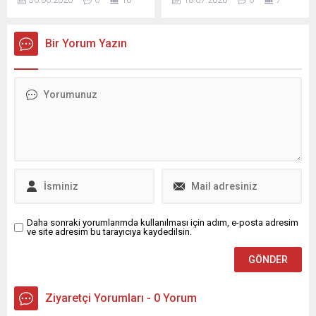
modellerinde kullanılacak
Türkiye’de 919 tesiste
birçok parçanın hangi
gerçekleşen üretim altyapısı
şirketlerden geldiğine dair
ve gelişmiş işleme sanayisi
Bir Yorum Yazın
kapsamlı bilgiler içeriyor.
sayesinde dondurma
Sızıntıyı Reuters’ın incelediği
üretimi önemli bir
belgeler ve konuyla ilişkili
kapasiteye ulaşmış
kaynaklar doğrultusunda
durumda; bu durum ülkenin
aktarılanlar ortaya koyuyor.
süt ve süt ürünleri ihracatına
Bu belgelerin Apple’ın
da doğrudan yansıyor.
tedarikçi düzenini ve
Geçen yıl Türkiye’nin süt ve
gizliliğini riske atabileceği,
süt...
rakiplere ve sahte üreticilere
yol gösterebileceği
belirtiliyor....
Daha sonraki yorumlarımda kullanılması için adım, e-posta adresim
ve site adresim bu tarayıcıya kaydedilsin.
Ziyaretçi Yorumları - 0 Yorum