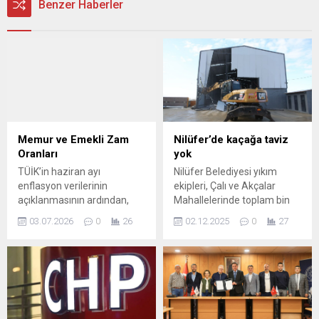
Benzer Haberler
Memur ve Emekli Zam
Nilüfer’de kaçağa taviz
Oranları
yok
TÜİK’in haziran ayı
Nilüfer Belediyesi yıkım
enflasyon verilerinin
ekipleri, Çalı ve Akçalar
açıklanmasının ardından,
Mahallelerinde toplam bin
yılın ikinci yarısında
570 metrekarelik alana
03.07.2026
0
26
02.12.2025
0
27
uygulanacak maaş artış
kurulu 3 iş yerini yıkarak,
oranları netlik kazandı.
kullanılamaz hale getirdi.
Haziran ayında TÜFE aylık
Nilüfer Belediyesi, kent
%0,99 artış gösterirken, ilk 6
estetiğini bozan kaçak
aylık kümülatif enflasyon
yapılarla mücadelesini
verileri zam hesaplarının
tavizsiz sürdürüyor. Saha
temelini oluşturdu. Bu veriler
çalışmalarının yanı sıra