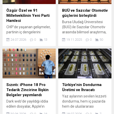
ışığında, memur ve memur
vatandaş ihbarlarını
emeklileri için 2026 yılı ikinci
değerlendiren ekipler, yasal
Özgür Özel ve 91
BUÜ ve Sazcılar Otomotiv
yarısında uygulanacak toplu
süreçler kapsamındaki
Milletvekilinin Yeni Parti
güçlerini birleştirdi
sözleşme ve enflasyon...
yaptırımları tavizsiz
Hamlesi
Bursa Uludağ Üniversitesi
uyguluyor. ​Kaçak olduğu
CHP’de yaşanan gelişmeler,
(BUÜ) ile Sazcılar Otomotiv
tespit edilen ve...
partinin iç dengelerini
arasında bilimsel araştırma,
kökten değiştirdi. Kemal
eğitim-öğretim ve uygulama
24.07.2026
0
13
19.11.2025
0
50
Kılıçdaroğlu’nun göreve
alanlarında ortak çalışmalar
dönmesi sonrası ortaya
yürütülmesine olanak
çıkan mutlak butlan kararı,
tanıyacak bir işbirliği
Özgür Özel ve ekibinin
protokolü imzalandı.
misyonunu sonlandırdı; Özel
Rektörlük B Salonu’nda
ve yakın çevresi bu durumu
gerçekleştirilen törene;
kabul etmeyerek yeni bir
Rektör Yardımcısı Prof. Dr.
siyasal oluşum için kolları
İrfan Kırıştıoğlu, Mühendislik
sıvadı. Özgür Özel,
Fakültesi Dekanı Prof. Dr.
Sızıntı: iPhone 18 Pro
Türkiye’nin Dondurma
partisinden ayrılarak “Yeni
Adem Akpınar, Sazcılar
Tedarik Zincirine İlişkin
Üretimi ve İhracatı
Parti” adını verdiği
Otomotiv Yönetim Kurulu
Belgeler yayımlandı
Yaz aylarının sevilen lezzeti
yapılanmayı resmen ilan...
Başkanı Hüseyin Sazcılar,
Dark web’de yayıldığı iddia
dondurma, hem iç pazarda
Makine Mühendisliği...
edilen dosyalar, Apple’ın
hem de uluslararası
gelecek iPhone 18 Pro
arenada büyük ilgi görüyor.
30.06.2026
0
16
18.07.2026
0
7