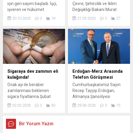
için geri sayım başladı. İşçi,
Çevre, Şehircilik ve İklim
Avrupa’nın dört bir yanındaki
işveren ve hükümet
Değişikliği Bakanı Murat
şehirlerarasında yapılan
temsilcilerinden oluşan Üçlü
Kurum, 2B kapsamındaki
seçim sonucunda
20.10.2025
0
19
21.05.2025
0
27
Danışma Kurulu, 21 Ekim
arazilerin kayıt altına
Osmangazi fark yarattı....
2025’te toplanacak. Öte
alınacağını belirterek, "5
yandan 5 olası senaryo da
milyon vatandaşımızın
ortaya çıktı. İşte ayrıntılar...
heyecanla beklediği bir adım
atıyoruz.. Yıllardır tapu
bekleyen vatandaşlarımıza
tapularını kazandıracağız."
ifadelerini kullandı.
Sigaraya dev zammın eli
Erdoğan-Merz Arasında
kulağında!
Telefon Görüşmesi
Ocak ayı ile beraber
Cumhurbaşkanımız Sayın
zamlanması beklenen
Recep Tayyip Erdoğan,
sigara fiyatlarına Şubat
Almanya Şansölyesi
ayında zammın eli
Friedrich Merz ile bir telefon
02.02.2026
0
30
29.06.2026
0
15
kulağında. Tekel Bayileri
görüşmesi yaptı.
Yardımlaşma Derneği
Görüşmede iki ülke
Başkanı Erol Dündar, sigara
arasındaki ilişkiler ve
Bir Yorum Yazın
fiyatlarına zammın
bölgesel ile küresel
öngörüldüğünü açıkladı.
gelişmeler ele alındı.