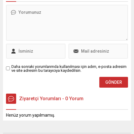
Dündar, kişisel hesabından
Cumhurbaşkanı Erdoğan,
yaptığı paylaşımda ...
Türkiye ile Almanya
arasındaki ikili bağların
güçlendirilmesine önem
verdiklerini ve bunun için
karşılıklı adımlar atmaya
devam edeceklerini
vurguladı. Ayrıca, Ankara’da
düzenlenecek NATO...
Daha sonraki yorumlarımda kullanılması için adım, e-posta adresim
ve site adresim bu tarayıcıya kaydedilsin.
Ziyaretçi Yorumları - 0 Yorum
Henüz yorum yapılmamış.