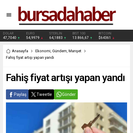
DOLAR
EURO
STERLİN
BIST 100
BITCOIN
47,7040
54,9979
64,1883
13.866,67
$64361
Anasayfa
Ekonomi
,
Gündem
,
Manşet
Fahiş fiyat artışı yapan yandı
Fahiş fiyat artışı yapan yandı
Paylaş
Tweetle
Gönder