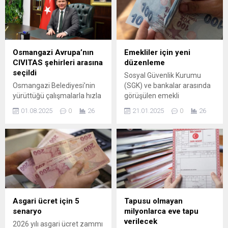
Osmangazi Avrupa’nın
Emekliler için yeni
CIVITAS şehirleri arasına
düzenleme
seçildi
Sosyal Güvenlik Kurumu
Osmangazi Belediyesi’nin
(SGK) ve bankalar arasında
yürüttüğü çalışmalarla hızla
görüşülen emekli
gelişmeye, güzelleşmeye ve
promosyon
01.08.2025
0
26
21.01.2025
0
26
modernleşmeye devam
düzenlemesinde son
eden Osmangazi,
aşamaya gelindi. Geçtiğimiz
Avrupa’nın en prestijli
yıl 19 banka ile imzalanan
şehircilik programlarından
protokolde emekli
biri olan CIVITAS tarafından
promosyonları için
‘Öncü Şehir’ seçildi.
belirlenen 12 bin TL'lik üst
Osmangazi Belediyesi,
sınırın mart ayında 24 bin
yapmış olduğu projelerle,
liraya yükselmesi bekleniyor.
hizmetlerle ve yatırımlarla
Asgari ücret için 5
Tapusu olmayan
Osmangazi’nin Avrupa’nın
senaryo
milyonlarca eve tapu
öncü şehirleri arasına
verilecek
2026 yılı asgari ücret zammı
girmesini sağladı.