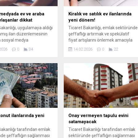
medyada ev ve araba
Kiralık ve satılık ev ilanlarında
ylaşanlar dikkat
yeni dönem!
Bakanlığı, uygulamaya aldığı
Ticaret Bakanlığı, emlak sektöründe
mış ilan düzenlemesinin
şeffaflığı artırmak ve spekülatif
n sosyal medya
fiyat artışlarını önlemek amacıyla
larından yayımlanan
hayata geçirilen Elektronik İlan
2026
0
34
14.02.2026
0
22
ul ve taşıt ilanlarını da
Doğrulama Sistemi (EİDS)’i, kiralık
ırken, buna aykırı şekilde
konutların ardından 15 Şubat
n ilanlara ilişkin gerekli
itibarıyla satılık taşınmaz ilanlarını
tırımlar uygulanıyor.
da ...
Bursa
Gazze’de 300 Gün Sonra Ateşke
Raporu
konut ilanlarında yeni
Onay vermeyen tapulu evini
satamayacak
Bakanlığı tarafından emlak
Ticaret Bakanlığı tarafından emlak
de şeffaflığın sağlanması
sektöründe şeffaflığın sağlanması