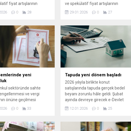
atif fiyat artışlarının
ve spekülatif fiyat artışlarının
i amacıyla devreye alınan
önlenmesi amacıyla devreye alınan
2026
0
28
29.01.2026
0
27
alık konutların ardından
Elektronik İlan Doğrulama Sistemi
 itibaren satılık taşınmaz
(EİDS), kiralık konutların ardından
nı da kapsayacak.
şubat ayından itibaren satılık
taşınmaz ilanlarını da kapsayacak.
Yeni sistem ile her türlü
gayrimenkul ilanı için e-Devlet
üzerinden onay şartı aranacak.
lemlerinde yeni
Tapuda yeni dönem başladı
luk
2026 yılıyla birlikte konut
nkul sektöründe sahte
satışlarında tapuda gerçek bedel
n engellenmesi ve vergi
beyanı zorunlu hâle geldi. Şubat
ının önüne geçilmesi
ayında devreye girecek e-Devlet
 hayata geçirilen
yetkilendirme sistemiyle birlikte
2026
0
33
12.01.2026
0
25
melerde yeni aşamaya
yetkisiz emlakçılık, sahte ilan ve
. 2026 yılı itibarıyla tapuda
kaparo dolandırıcılığına karşı
tış bedeli beyanı sıkı
kapsamlı bir denetim süreci
ınırken, 1 Şubat’tan itibaren
başlayacak. Yeni uygulama, tapu