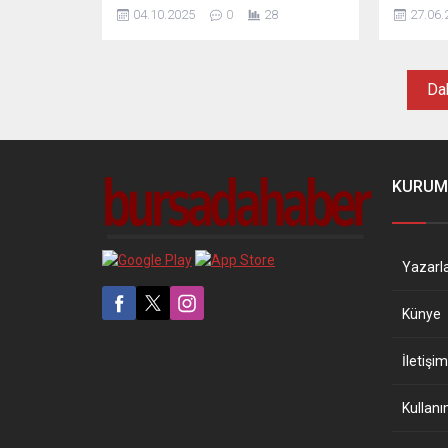
medya üzerinden gelen ihbarı
para ceza
04.10.2025
0
28
27.06.
değerlendirerek, ilan sahibine 100
Bakan Y
bin lira idari para cezası uyguladı.
duyurdu.
sonunda 
Dah
KURUM
Yazarl
Künye
İletişim
Kullanı