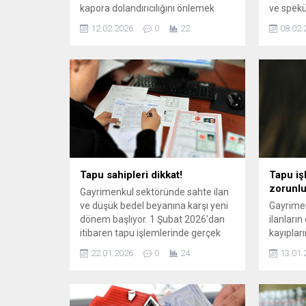
kapora dolandırıcılığını önlemek
ve spekül
amacıyla hazırlanan "Elektronik İlan
önlenmes
12.02.2026
0
22
08.02.
Doğrulama Sistemi" (EİDS) için geri
EİDS, kir
sayım başladı. 15 Şubat itibarıyla e-
yarından
Devlet doğrulaması yapılmayan
ilanları
hiçbir gayrimenkul ilanı yayına
alınamayacak
Tapu sahipleri dikkat!
Tapu iş
zorunlu
Gayrimenkul sektöründe sahte ilan
ve düşük bedel beyanına karşı yeni
Gayrime
dönem başlıyor. 1 Şubat 2026’dan
ilanları
itibaren tapu işlemlerinde gerçek
kayıplar
satış bedelinin bildirilmesi zorunlu
amacıyla
22.01.2026
0
24
13.01.
hale gelirken, taşınmaz ilanları
düzenle
yalnızca e-Devlet yetkisiyle
geçiliyor
yayımlanabilecek.
gerçek sa
takibe al