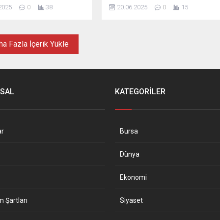
sı uyguladı. Kararı, Ticaret
(EİDS) üzerinden "yetki
2025
0
38
20.06.2025
0
15
ardımcısı Mahmut Gürcan
doğrulaması" uygulamasının tüm
 Bakanlık, Mayıs ayı
taşıt ilanları için zorunlu hale
yaptığı Yönetmelik ...
geldiğini bildirdi.
a Fazla İçerik Yükle
SAL
KATEGORİLER
ar
Bursa
Dünya
Ekonomi
m Şartları
Siyaset