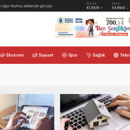
GRAM ALTIN
DOLAR
EURO
e Uğur Mumcu aileleriyle görüştü
6.493,17
47,5929
54,9560
Ekonomi
Siyaset
Spor
Sağlık
Tekn