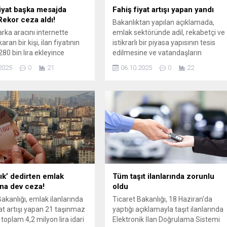
fiyat başka mesajda
Fahiş fiyat artışı yapan yandı
Rekor ceza aldı!
Bakanlıktan yapılan açıklamada,
rka aracını internette
emlak sektöründe adil, rekabetçi ve
aran bir kişi, ilan fiyatının
istikrarlı bir piyasa yapısının tesis
80 bin lira ekleyince
edilmesine ve vatandaşların
Bakanlığı’ndan rekor ceza
mağduriyetinin önüne geçilmesine
2025
0
21
06.10.2025
0
22
ıcının alıcıya gönderdiği
yönelik faaliyetlerin aralıksız devam
rımı da ilet” mesajı sosyal
ettiği aktarıldı. FAHİŞ FİYAT
 gündem olurken, Bakanlık
ARTIŞLARI ...
tık’ dedirten emlak
Tüm taşıt ilanlarında zorunlu
ına dev ceza!
oldu
Bakanlığı, emlak ilanlarında
Ticaret Bakanlığı, 18 Haziran'da
yat artışı yapan 21 taşınmaz
yaptığı açıklamayla taşıt ilanlarında
toplam 4,2 milyon lira idari
Elektronik İlan Doğrulama Sistemi