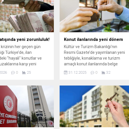
 yetkilendirmesi olmayan
masraflarını artırırken alıcı ve satıcı
 ilanları
için hukuki riskleri de ortadan
namayacak.
kaldıracak.
atışında yeni zorunluluk!
Konut ilanlarında yeni dönem
krizinin her geçen gün
Kültür ve Turizm Bakanlığı’nın
iği Türkiye’de, ilan
Resmi Gazete’de yayımlanan yeni
deki "hayali" konutlar ve
tebliğiyle, konaklama ve turizm
uzaklarına karşı yeni
amaçlı konut ilanlarında belge
eçiliyor. Ticaret Bakanlığı,
zorunluluğu resmen başladı.
2026
0
25
31.12.2025
0
32
 otomobil ve iş yeri ilanları
Belgesiz ilan verenlere idari para
ta geçirdiği "Elektronik İlan
cezası uygulanacak, içerikler 24
saat içinde kaldırılmazsa yaptırım
katlanacak.