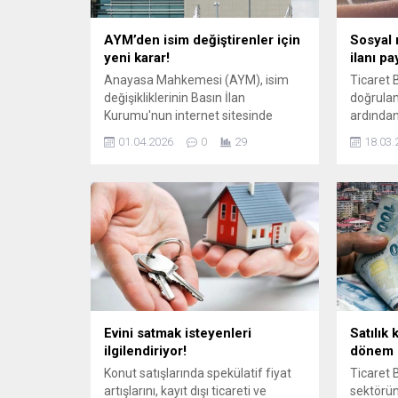
AYM’den isim değiştirenler için
Sosyal 
yeni karar!
ilanı pa
Anayasa Mahkemesi (AYM), isim
Ticaret 
değişikliklerinin Basın İlan
doğrulan
Kurumu'nun internet sitesinde
ardında
duyurulmasını öngören kanun
platform
01.04.2026
0
29
18.03.
hükmünü Anayasa’ya aykırı bularak
gayrimenk
iptal etti. Resmi Gazete’de yer alan
takibe al
karara göre, Küçükçekmece 5.
yayımlana
Asliye Hukuk Mahkemesi, 4721 ...
idari yap
Evini satmak isteyenleri
Satılık 
ilgilendiriyor!
dönem
Konut satışlarında spekülatif fiyat
Ticaret 
artışlarını, kayıt dışı ticareti ve
sektörün