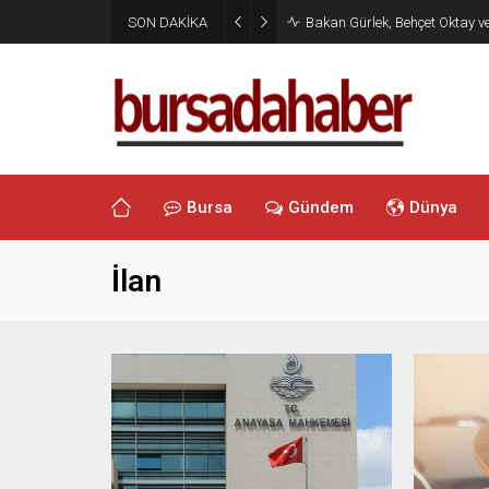
SON DAKİKA
Bakan Gürlek, Behçet Oktay v
Bursa
Gündem
Dünya
İlan