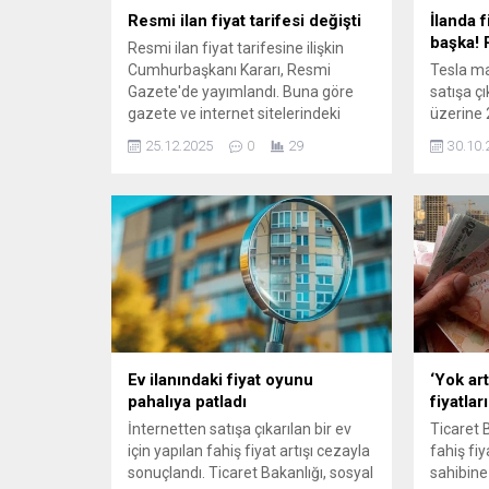
Resmi ilan fiyat tarifesi değişti
İlanda 
başka! 
Resmi ilan fiyat tarifesine ilişkin
Cumhurbaşkanı Kararı, Resmi
Tesla ma
Gazete'de yayımlandı. Buna göre
satışa çık
gazete ve internet sitelerindeki
üzerine 2
resmi ilanların 2026 yılına ait ilan
Ticaret 
25.12.2025
0
29
30.10.
tarifesi belli oldu.
aldı. Sat
“Selamla
medyada
olaya ...
Ev ilanındaki fiyat oyunu
‘Yok ar
pahalıya patladı
fiyatlar
İnternetten satışa çıkarılan bir ev
Ticaret 
için yapılan fahiş fiyat artışı cezayla
fahiş fi
sonuçlandı. Ticaret Bakanlığı, sosyal
sahibine 