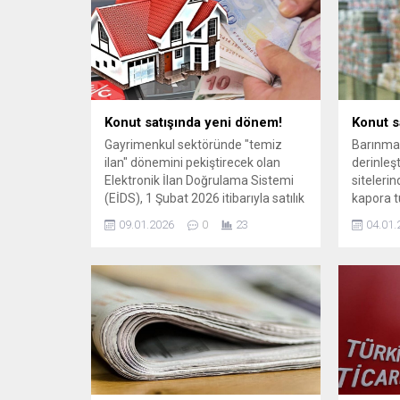
e-Devlet
taşınmaz
yayımla
Konut satışında yeni dönem!
Konut s
Gayrimenkul sektöründe "temiz
Barınma 
ilan" dönemini pekiştirecek olan
derinleşt
Elektronik İlan Doğrulama Sistemi
sitelerin
(EİDS), 1 Şubat 2026 itibarıyla satılık
kapora t
konutları da kapsayacak şekilde
sisteme g
09.01.2026
0
23
04.01.
genişletiliyor. Bu tarihten sonra
daha önce
konutunu satmak isteyen
için haya
vatandaşlar, emlak ...
...