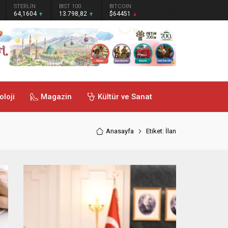
STERLİN
BIST 100
BITCOIN
64,1604
13.798,82
$64451
oloji
Magazin
Kültür ve Sanat
Anasayfa
Etiket: İlan