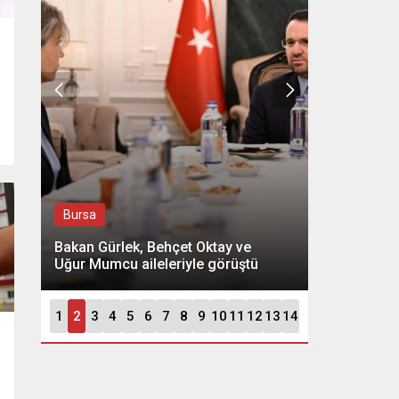
Bursa
Bursa
s
Bakan Gürlek, Behçet Oktay ve
Uğur Mumcu aileleriyle görüştü
Apple’de Ey
1
2
3
4
5
6
7
8
9
10
11
12
13
14