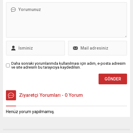
vatandaşımızın sıkıntısını
Işıkhan'ın başkanlığında
gidermek, bizler için en
toplanan komisyonda ...
büyük mutluluk” dedi.
Osmangazi Belediye
Başkanı Erkan Aydın,
mahalle ve esnaf
ziyaretlerini aralıksız
sürdürüyor. İlçenin farklı
bölgelerini...
Daha sonraki yorumlarımda kullanılması için adım, e-posta adresim
ve site adresim bu tarayıcıya kaydedilsin.
Ziyaretçi Yorumları - 0 Yorum
Henüz yorum yapılmamış.