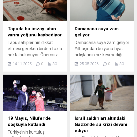
Tapuda bu imzayı atan
Damacana suya zam
varını yoğunu kaybediyor
geliyor
Tapu sahiplerinin dikkat
Damacana suya zam geliyor
etmesi gereken birden fazla
Yılbaşından bu yana fiyat
nokta bulunuyor. Önemsiz
artışlarının hız kesmediği
gibi görünen bazı noktalar
damacana suda, haziran ayı
14.11.2025
0
30
25.05.2026
0
30
yıllar sonra bile büyük maddi
itibarıyla yeni bir zam
kayıplara, miras ve mülkiyet
dalgasının kapıda olduğu
davalarına neden olabiliyor.
açıklandı.
Uzmanlar, özellikle satış ve
devir işlemlerinde dikkat
edilmesi gereken noktalara
değinerek imza konusunda
uyarıyor.
19 Mayıs, Nilüfer’de
İsrail saldırıları altındaki
coşkuyla kutlandı
Gazze’de su krizi devam
ediyor
Türkiye’nin kurtuluş