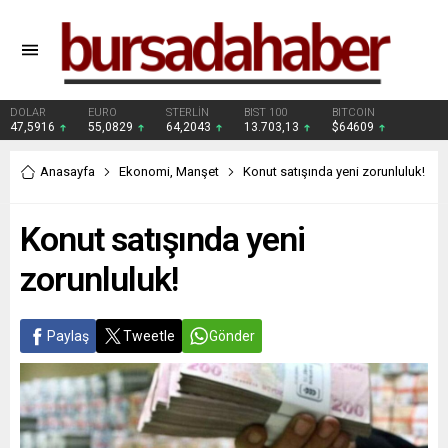
DOLAR
EURO
STERLİN
BIST 100
BITCOIN
47,5916
55,0829
64,2043
13.703,13
$64609
Anasayfa
Ekonomi
,
Manşet
Konut satışında yeni zorunluluk!
Konut satışında yeni
zorunluluk!
Paylaş
Tweetle
Gönder