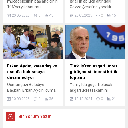
mücadelesinin başlangıcının
İsrail'in abluka altındaki
106’ncı yıl dönümü
Gazze Şeridi'ne yönelik
Nilüfer’de binlerce
acımasız ve yıkıcı saldırıları
20.05.2025
0
45
25.05.2025
0
15
vatandaşın katılımıyla
aralıksız sürerken,
coşkuyla kutlandı. “Gençlik
uygulanan ambargo
Varsa Gelecek Var”
nedeniyle bölgedeki "insani
sloganıyla düzenlenen
kriz" derinleşiyor.Gazze'nin
yürüyüşün ardından, 19
güneyindeki Han Yunus
Mayıs coşkusu sevilen
kentindeki Filistinliler, bir su
sanatçı Hayko Cepkin’in
tankerinin ...
konseriyle zirve yaptı. 19
Mayıs Atatürk’ü Anma ve
Erkan Aydın, vatandaş ve
Türk-İş’ten asgari ücret
Gençlik Bayramı Nilüfer’de
esnafla buluşmaya
görüşmesi öncesi kritik
büyük bir coşkuyla kutlandı.
devam ediyor
toplantı
Ulu Önder Mustafa Kemal
Osmangazi Belediye
Yeni yılda geçerli olacak
Atatürk’ün gençlere
Başkanı Erkan Aydın, cuma
asgari ücret rakamını
armağan...
namazı sonrası, mahalle
belirleme çalışmaları
30.08.2025
0
35
18.12.2024
0
21
ziyaretlerini sürdürerek
kapsamında ilk 2 toplantı
vatandaş ve esnafla bir
yapıldı. Gözler ise yarın
araya geldi. Başkan Aydın,
yapılacak ve asgari ücret
Bir Yorum Yazın
“Bir mahallenin sorununa
teklifinin çıkması beklenen
çözüm bulmak ya da bir
3. toplantıya çevrildi. Bakan