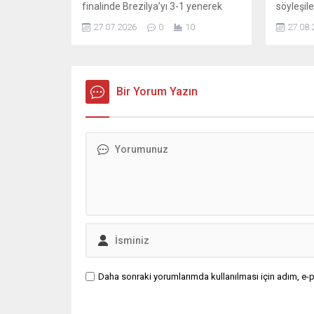
finalinde Brezilya’yı 3-1 yenerek
söyleşil
zafere ulaştı. Çin’in Makao kentinde
elde etmi
27.07.2026
0
10
27.08.
oynanan karşılaşmanın ardından
buluştura
milliler, kupayla ülkeye döndü ve
teşvik ed
havalimanında büyük bir coşku
hayatında
yaşandı. Bu zafer, takımın disiplinli
çalışma
çalışmasının ve kolektif
Bir Yorum Yazın
Belediyes
performansının bir ürünü olarak
Kafası” s
değerlendirildi; sporcular ve teknik
sıfırdan
heyet, gelen kutlamalar...
elde etmi
araya ge
başarılar
Daha sonraki yorumlarımda kullanılması için adım, e-p