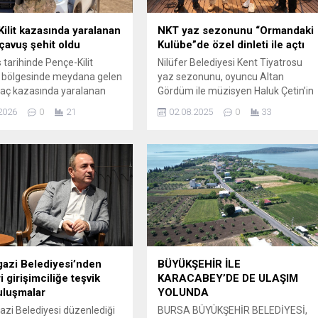
ilit kazasında yaralanan
NKT yaz sezonunu “Ormandaki
avuş şehit oldu
Kulübe”de özel dinleti ile açtı
 tarihinde Pençe-Kilit
Nilüfer Belediyesi Kent Tiyatrosu
ı bölgesinde meydana gelen
yaz sezonunu, oyuncu Altan
raç kazasında yaralanan
Gördüm ile müzisyen Haluk Çetin’in
avuş Abdurrahman Hilal,
“Tiyatrodan Şiir, Müzik, Öykü”
2026
0
21
02.08.2025
0
33
gördüğü Ankara Gülhane
dinletisiyle açtı. Katılımcılar, açık
e Araştırma Hastanesi’nde
havada keyifli bir gece geçirdi.
 müdahalelere rağmen vefat
Nilüfer Belediyesi Kent Tiyatrosu
aray Valiliği tarafından
(NKT), yaz sezonunda
açıklamada, Şehit
sanatseverleri açık havada
man Hilal’in cenaze
yıldızların altında buluşturuyor. Bala
n yarın öğle namazını
Atatürk Ormanı’ndaki “Ormandaki
Aksaray Ulu Camisi’nde
Kulübe”de gerçekleştirilen yaz
eceği ve resmi törenin...
sezonu açılışında oyuncu Altan...
azi Belediyesi’nden
BÜYÜKŞEHİR İLE
 girişimciliğe teşvik
KARACABEY’DE DE ULAŞIM
uluşmalar
YOLUNDA
i Belediyesi düzenlediği
BURSA BÜYÜKŞEHİR BELEDİYESİ,