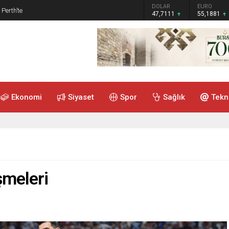
GRAM ALTIN
DOLAR
EURO
 Perth’te
6.660,55
47,7111
55,1881
Ekonomi
Siyaset
Spor
Sağlık
Tekn
şmeleri