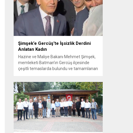
Görüşme sırasında İyi Parti ile MHP
milletvekilleri arasında söz düellosu
başladı; taraflar birbirlerini sert ifadelerle
eleştirdi. Tartışma...
Şimşek’e Gercüş’te İşsizlik Derdini
Anlatan Kadın
Hazine ve Maliye Bakanı Mehmet Şimşek,
memleketi Batman’ın Gercüş ilçesinde
çeşitli temaslarda bulundu ve tamamlanan
projelerin açılış törenlerine katıldı. Ziyareti
sırasında, bölge sakinleriyle sohbet ettiği
esnada bir yaşlı kadının çocuklarının
işsizliğine dair yakınmasını dinledi. Kadının
dertlerini Kürtçe olarak doğrudan Bakan
Şimşek’e aktarması, orada bulunanların
ilgisini çekti. Şimşek ise samimi bir...