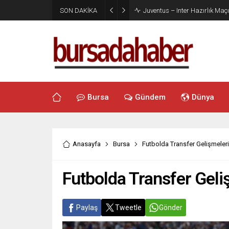
SON DAKİKA
Juventus – Inter Hazırlık Maçı
Bursa
Gündem
Dünya
Anasayfa
Bursa
Futbolda Transfer Gelişmeleri
Futbolda Transfer Geli
Paylaş
Tweetle
Gönder