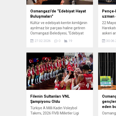
Osmangazi’de “Edebiyat Hayat
Pençe‑K
Buluşmaları”
uzman ç
Kültür ve edebiyatı kentin kimliğinin
22 Mayıs
ayrılmaz bir parçası haline getiren
Harekat
Osmangazi Belediyesi, “Edebiyat
askeri a
Hayat Buluşmaları” ile düşünce
Uzman Ç
27.02.2026
0
19
30.06.
dünyasına ışık tutmaya devam
tedavi 
ediyor. Kültür ve sanatı kentin
Eğitim v
ruhuna işleyen çalışmalarına devam
yapılan
eden Osmangazi Belediyesi,
etti. Aks
“Edebiyat Hayat Buluşmaları”
yapılan 
programı kapsamında
Abdurrah
edebiyatseverleri nitelikli bir
törenini
söyleşide buluşturdu. Şadırvanlı Han
takiben 
Eğitim Akademisi’nin tarihi
düzenlen
atmosferinde gerçekleşen...
Filenin Sultanları VNL
Osmang
Şampiyonu Oldu
gençleri
eden b
Türkiye A Milli Kadın Voleybol
Takımı, 2026 FIVB Milletler Ligi
Osmangaz