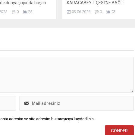
erle dünya çapında başarı
KARACABEY İLÇESİ’NE BAĞLI
ş girişimcileri gençlerle
ESKİKARAAĞAÇ MAHALLESİ’NDE
2025
0
25
03.06.2026
0
23
rak gençleri girişimciliğe
ASFALT YENİLEME ÇALIŞMALARINI
iyor. Genç nesillerin iş
HIZLA SÜRDÜRÜYOR. Bursa’nın
 başarılı olması için
altyapı ve üstyapısını güçlendirmek
lar yapan Osmangazi
ve yaşam kalitesini yükseltmek
i, düzenlediği “Girişimci
hedefiyle çalışmalarını sürdüren
öyleşileri ile iş hayatında
Büyükşehir Belediyesi, Karacabey’e
 başlayarak büyük başarılar
bağlı Eskikaraağaç Mahallesi’nde
ş girişimcileri gençler bir
asfaltlama işlemlerine aralıksız
tiriyor. İş hayatında büyük
devam ediyor. Bursa Büyükşehir
 elde...
Belediyesi Ulaşım Dairesi Başkanlığı
ekipleri tarafından, toplam 4 bin 70
metre...
osta adresim ve site adresim bu tarayıcıya kaydedilsin.