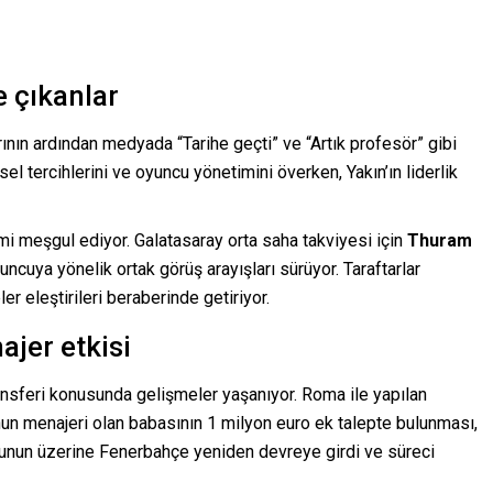
e çıkanlar
nın ardından medyada “Tarihe geçti” ve “Artık profesör” gibi
sel tercihlerini ve oyuncu yönetimini överken, Yakın’ın liderlik
i meşgul ediyor. Galatasaray orta saha takviyesi için
Thuram
ncuya yönelik ortak görüş arayışları sürüyor. Taraftarlar
r eleştirileri beraberinde getiriyor.
ajer etkisi
feri konusunda gelişmeler yaşanıyor. Roma ile yapılan
un menajeri olan babasının 1 milyon euro ek talepte bulunması,
unun üzerine Fenerbahçe yeniden devreye girdi ve süreci