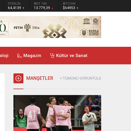
STERLİN
BIST 100
BITCOIN
64,4139
13.779,39
$64953
oloji
Magazin
Kültür ve Sanat
MANŞETLER
+ TÜMÜNÜ GÖRÜNTÜLE