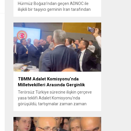
Hürmüz Boğazı’ndan geçen ADNOC ile
ilişkili bir taşıyıcı geminin İran tarafından
füze saldırısına uğradığını duyurdu.
Yetkililer olayın kontrol altına alındığını
bildirirken saldırıyı kınadı ve Tahran’ı
korsanlıkla suçladı. WAM ajansının
aktardığı ilk açıklamada, ADNOC’a ait bir
geminin sabah saatlerinde hedef alındığı
belirtildi; ilerleyen dakikalarda ise BAE...
TBMM Adalet Komisyonu’nda
Milletvekilleri Arasında Gerginlik
Terörsüz Türkiye sürecine ilişkin çerçeve
yasa teklifi Adalet Komisyonu’nda
görüşüldü; tartışmalar zaman zaman
yükseldi ve oturum kısa süreliğine kesintiye
uğradı. Komisyon çalışmalarında kimi
milletvekilleri arasında sözlü gerilim
yaşandı, daha sonra fiziksel arbede çıktı.