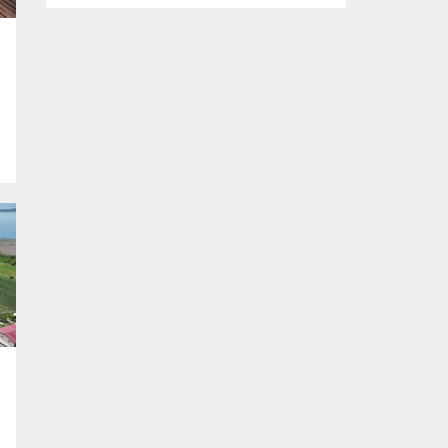
kapsamda Bursa Ovası’nda tarım arazisine
inşa edilen kaçak bir yapı daha yıkıldı. Yıkım
çalışması sırasında binanın bodrum
katında yavrularıyla birlikte bir kediyi fark
eden ekipler, anne kedi ve yavrularını
güvenli bir şekilde bulundukları alandan
kurtardı. Kaçak yapılaşmayla...
t