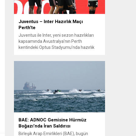
Juventus – Inter Hazırlık Maçı
Perth’te
Juventus ile Inter, yeni sezon hazırlıkları
kapsamında Avustralya’nın Perth
kentindeki Optus Stadyumu’nda hazırlık
maçında karşılaştı. Her iki teknik direktör de
transferlerin takıma uyumunu ve
oyuncuların fiziksel durumunu
değerlendirmek için bu mücadeleyi kritik
bir prova olarak kullandı. Karşılaşmada iki
Türk futbolcu sahada yer aldı: Juventus’ta
Kenan Yıldız ilk 11’de görev alırken,...
BAE: ADNOC Gemisine Hürmüz
Boğazı’nda İran Saldırısı
Birleşik Arap Emirlikleri (BAE), bugün