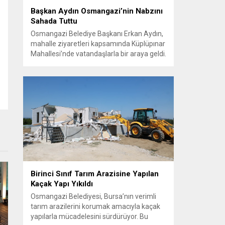
Başkan Aydın Osmangazi’nin Nabzını
Sahada Tuttu
Osmangazi Belediye Başkanı Erkan Aydın,
mahalle ziyaretleri kapsamında Küplüpınar
Mahallesi’nde vatandaşlarla bir araya geldi.
Vatandaşların görüş, talep ve önerilerini
yerinde dinleyen Başkan Aydın, esnafı da
gezerek hayırlı işler temennisinde bulundu.
Göreve geldiği günden bu yana
vatandaşlarla güçlü ve doğrudan iletişim
kurmaya öncelik veren Osmangazi
Belediye Başkanı Erkan Aydın, sosyal
belediyecilik...
Birinci Sınıf Tarım Arazisine Yapılan
Kaçak Yapı Yıkıldı
Osmangazi Belediyesi, Bursa’nın verimli
tarım arazilerini korumak amacıyla kaçak
yapılarla mücadelesini sürdürüyor. Bu