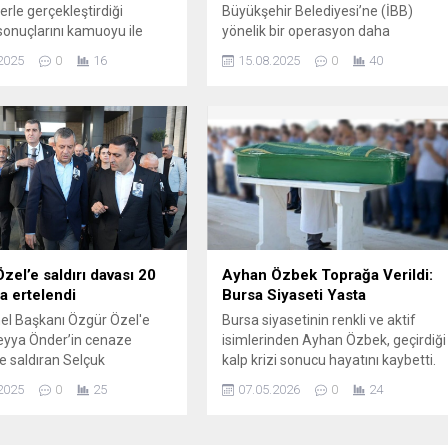
rle gerçekleştirdiği
Büyükşehir Belediyesi’ne (İBB)
sonuçlarını kamuoyu ile
yönelik bir operasyon daha
 Katılımcılara, "Özgür
düzenlendi. İBB’ye yönelik yapılan 9.
2025
0
16
15.08.2025
0
40
Cumhurbaşkanlığı adaylık
dalga operasyonda Beyoğlu
 doğru yönettiğini
Belediye Başkanı İnan Güney,
or musunuz?" sorusu
Danışmanı Yiğit Oğuz Duman'ın da
n yanıtlar dikkat çekti.
aralarında bulunduğu 44 isim ...
zel’e saldırı davası 20
Ayhan Özbek Toprağa Verildi:
a ertelendi
Bursa Siyaseti Yasta
el Başkanı Özgür Özel'e
Bursa siyasetinin renkli ve aktif
reyya Önder’in cenaze
isimlerinden Ayhan Özbek, geçirdiği
e saldıran Selçuk
kalp krizi sonucu hayatını kaybetti.
u’nun tutukluluğunun
Saadet Partisi, Büyük Birlik Partisi,
2025
0
25
07.05.2026
0
24
 karar verildi. Mahkeme,
AK Parti ve İYİ Parti’de uzun yıllar
 4 Eylül’e erteledi.
siyaset yapan Özbek, Bursa’da
siyasetin yanı sıra sağlık sektöründe