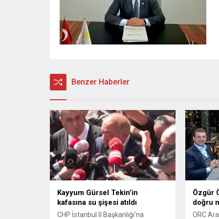
Benzer Haberler
Kayyum Gürsel Tekin’in
Özgür Ö
kafasına su şişesi atıldı
doğru m
CHP İstanbul İl Başkanlığı'na
ORC Araş