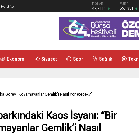
GRAM ALTIN
DOLAR
EURO
 Perth’te
6.660,55
47,7111
55,1881
Ekonomi
Siyaset
Spor
Sağlık
Tekn
arka Görevli Koyamayanlar Gemlik’i Nasıl Yönetecek?”
arkındaki Kaos İsyanı: “Bir
ayanlar Gemlik’i Nasıl