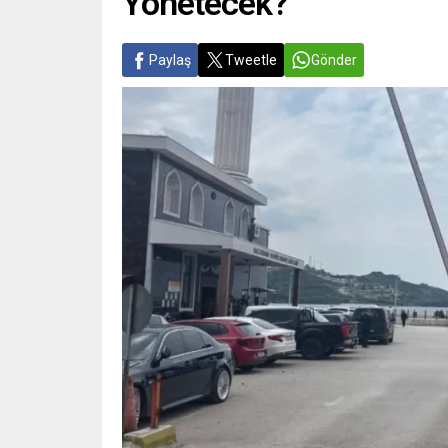
Yönetecek?”
Paylaş
Tweetle
Gönder