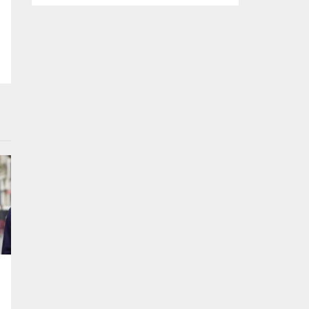
kapsamda Bursa Ovası’nda tarım arazisine
inşa edilen kaçak bir yapı daha yıkıldı. Yıkım
çalışması sırasında binanın bodrum
katında yavrularıyla birlikte bir kediyi fark
eden ekipler, anne kedi ve yavrularını
güvenli bir şekilde bulundukları alandan
kurtardı. Kaçak yapılaşmayla...