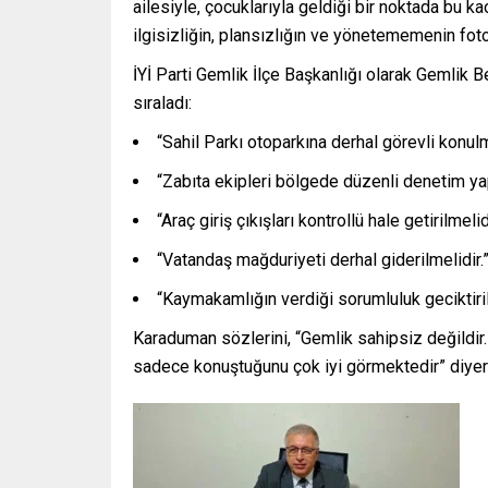
ailesiyle, çocuklarıyla geldiği bir noktada bu k
ilgisizliğin, plansızlığın ve yönetememenin foto
İYİ Parti Gemlik İlçe Başkanlığı olarak Gemlik 
sıraladı:
“Sahil Parkı otoparkına derhal görevli konulma
“Zabıta ekipleri bölgede düzenli denetim yap
“Araç giriş çıkışları kontrollü hale getirilmelidi
“Vatandaş mağduriyeti derhal giderilmelidir.
“Kaymakamlığın verdiği sorumluluk geciktiril
Karaduman sözlerini, “Gemlik sahipsiz değildir. G
sadece konuştuğunu çok iyi görmektedir” diyere