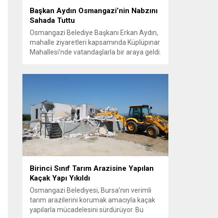
Başkan Aydın Osmangazi’nin Nabzını
Sahada Tuttu
Osmangazi Belediye Başkanı Erkan Aydın,
mahalle ziyaretleri kapsamında Küplüpınar
Mahallesi’nde vatandaşlarla bir araya geldi.
Vatandaşların görüş, talep ve önerilerini
yerinde dinleyen Başkan Aydın, esnafı da
gezerek hayırlı işler temennisinde bulundu.
Göreve geldiği günden bu yana
vatandaşlarla güçlü ve doğrudan iletişim
kurmaya öncelik veren Osmangazi
Belediye Başkanı Erkan Aydın, sosyal
belediyecilik...
Birinci Sınıf Tarım Arazisine Yapılan
Kaçak Yapı Yıkıldı
Osmangazi Belediyesi, Bursa’nın verimli
tarım arazilerini korumak amacıyla kaçak
yapılarla mücadelesini sürdürüyor. Bu