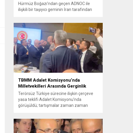
Hürmüz Boğazı’ndan geçen ADNOC ile
ilişkili bir taşıyıcı geminin İran tarafından
füze saldırısına uğradığını duyurdu.
Yetkililer olayın kontrol altına alındığını
bildirirken saldırıyı kınadı ve Tahran’ı
korsanlıkla suçladı. WAM ajansının
aktardığı ilk açıklamada, ADNOC’a ait bir
geminin sabah saatlerinde hedef alındığı
belirtildi; ilerleyen dakikalarda ise BAE...
TBMM Adalet Komisyonu’nda
Milletvekilleri Arasında Gerginlik
Terörsüz Türkiye sürecine ilişkin çerçeve
yasa teklifi Adalet Komisyonu’nda
görüşüldü; tartışmalar zaman zaman
yükseldi ve oturum kısa süreliğine kesintiye
uğradı. Komisyon çalışmalarında kimi
milletvekilleri arasında sözlü gerilim
yaşandı, daha sonra fiziksel arbede çıktı.