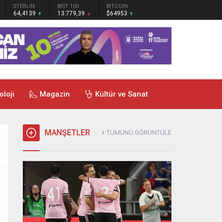
STERLİN
BIST 100
BITCOIN
64,4139
13.779,39
$64953
oloji
Magazin
Kültür ve Sanat
MANŞETLER
+ TÜMÜNÜ GÖRÜNTÜLE