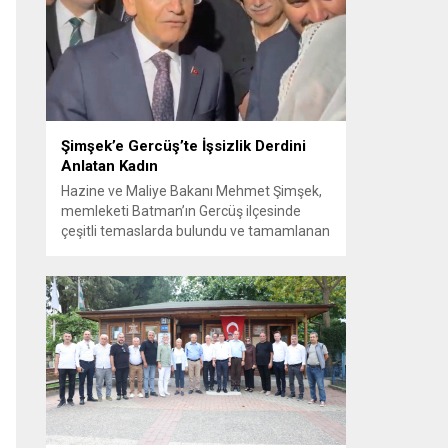
Görüşme sırasında İyi Parti ile MHP
milletvekilleri arasında söz düellosu
başladı; taraflar birbirlerini sert ifadelerle
eleştirdi. Tartışma...
Şimşek’e Gercüş’te İşsizlik Derdini
Anlatan Kadın
Hazine ve Maliye Bakanı Mehmet Şimşek,
memleketi Batman’ın Gercüş ilçesinde
çeşitli temaslarda bulundu ve tamamlanan
projelerin açılış törenlerine katıldı. Ziyareti
sırasında, bölge sakinleriyle sohbet ettiği
esnada bir yaşlı kadının çocuklarının
işsizliğine dair yakınmasını dinledi. Kadının
dertlerini Kürtçe olarak doğrudan Bakan
Şimşek’e aktarması, orada bulunanların
ilgisini çekti. Şimşek ise samimi bir...