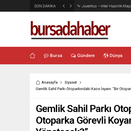
SON DAKİKA
Juventus – Inter Hazırlık Maçı
Bursa
Gündem
Dünya
Anasayfa
Siyaset
Gemlik Sahil Parkı Otoparkındaki Kaos İsyanı: “Bir Otop
Gemlik Sahil Parkı Otop
Otoparka Görevli Koyam