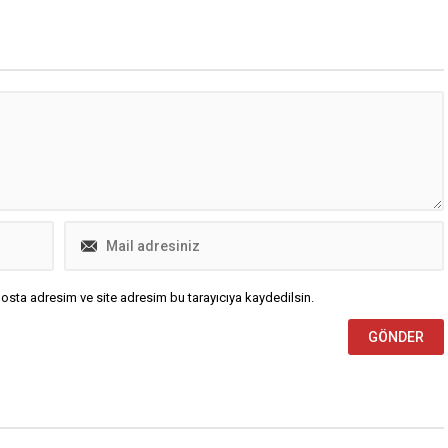
de önemli bir isim olarak
tanınıyordu. Cenaze Törenine Siyasi
ve Kent Önderleri Katıldı Cumhuriye
Halk...
osta adresim ve site adresim bu tarayıcıya kaydedilsin.