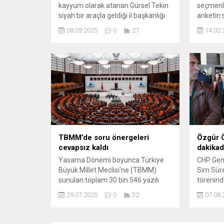
kayyum olarak atanan Gürsel Tekin
seçmenle
siyah bir araçla geldiği il başkanlığı
anketin 
önünde yüzlerce polisin arasında
paylaştı.
08.09.2025
0
27
14.02.
açıklama yaptığı sırada su şişesi
Özel'in 
atıldı. Ayrıntılar geliyor...
sürecini
düşünüy
sorulurke
TBMM’de soru önergeleri
Özgür Ö
cevapsız kaldı
dakikad
Yasama Dönemi boyunca Türkiye
CHP Gen
Büyük Millet Meclisi'ne (TBMM)
Sırrı Sü
sunulan toplam 30 bin 546 yazılı
törenind
soru önergesinden yalnızca 4 bin
Tengioğl
29.07.2025
0
32
07.08.
3’ü süresi içinde yanıtlandı. Meclis
devamına
Başkanlığı tarafından 21 Temmuz
duruşmayı
2025 tarihi itibarıyla yayımlanan