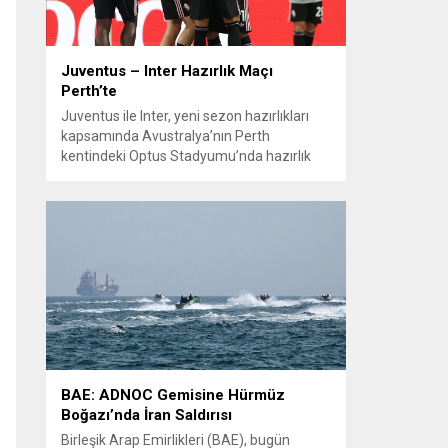
Juventus – Inter Hazırlık Maçı
Perth’te
Juventus ile Inter, yeni sezon hazırlıkları
kapsamında Avustralya’nın Perth
kentindeki Optus Stadyumu’nda hazırlık
maçında karşılaştı. Her iki teknik direktör de
transferlerin takıma uyumunu ve
oyuncuların fiziksel durumunu
değerlendirmek için bu mücadeleyi kritik
bir prova olarak kullandı. Karşılaşmada iki
Türk futbolcu sahada yer aldı: Juventus’ta
Kenan Yıldız ilk 11’de görev alırken,...
BAE: ADNOC Gemisine Hürmüz
Boğazı’nda İran Saldırısı
Birleşik Arap Emirlikleri (BAE), bugün