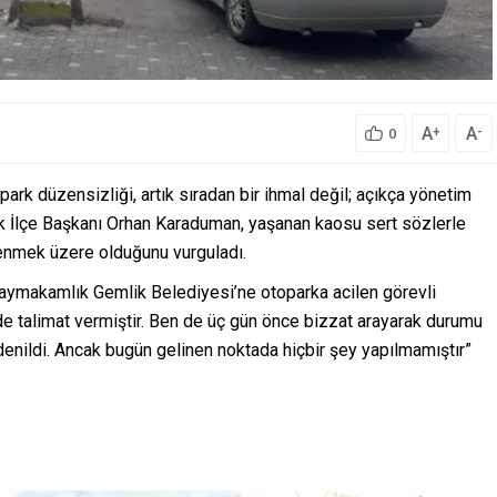
A
A
+
-
0
ark düzensizliği, artık sıradan bir ihmal değil; açıkça yönetim
lik İlçe Başkanı Orhan Karaduman, yaşanan kaosu sert sözlerle
kenmek üzere olduğunu vurguladı.
 Kaymakamlık Gemlik Belediyesi’ne otoparka acilen görevli
e talimat vermiştir. Ben de üç gün önce bizzat arayarak durumu
denildi. Ancak bugün gelinen noktada hiçbir şey yapılmamıştır”