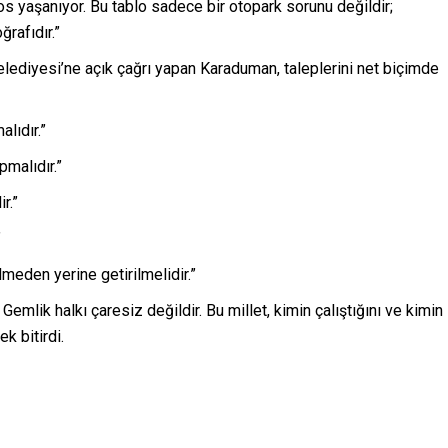
aos yaşanıyor. Bu tablo sadece bir otopark sorunu değildir;
ğrafıdır.”
Belediyesi’ne açık çağrı yapan Karaduman, taleplerini net biçimde
lıdır.”
malıdır.”
r.”
”
meden yerine getirilmelidir.”
emlik halkı çaresiz değildir. Bu millet, kimin çalıştığını ve kimin
k bitirdi.