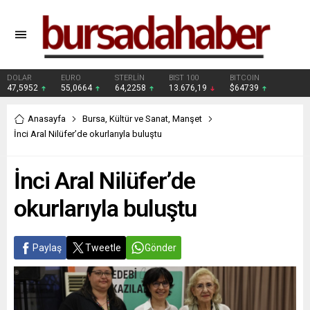
DOLAR
EURO
STERLİN
BIST 100
BITCOIN
47,5952
55,0664
64,2258
13.676,19
$64739
Anasayfa
Bursa
,
Kültür ve Sanat
,
Manşet
İnci Aral Nilüfer’de okurlarıyla buluştu
İnci Aral Nilüfer’de
okurlarıyla buluştu
Paylaş
Tweetle
Gönder