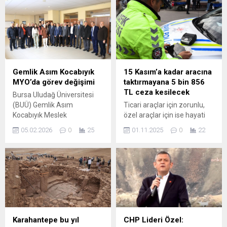
amaçlıyor. Detaylar için
Korosu’nda yetişen ve
yazımızı okuyun!
Bursa’nın farklı okullarında
öğrenim gören
öğrencilerden kurulan
Nilüfer Gençlik Korosu,
Bursa’da verdikleri
konserlerin yanı sıra İzmir ve
Gemlik Asım Kocabıyık
15 Kasım’a kadar aracına
Ankara’da çeşitli koro
MYO’da görev değişimi
taktırmayana 5 bin 856
şenliklerine katılarak, büyük
TL ceza kesilecek
Bursa Uludağ Üniversitesi
övgüler...
(BUÜ) Gemlik Asım
Ticari araçlar için zorunlu,
Kocabıyık Meslek
özel araçlar için ise hayati
Yüksekokulu’nda bayrak
önem taşıyan kış lastiği
05.02.2026
0
25
01.11.2025
0
22
değişimi yaşandı. BUÜ
uygulaması, 15 Kasım’da
Rektör Yardımcısı Prof. Dr.
başlayacak ve 15 Nisan
Zekeriyya Arı, Borusan
2026’ya kadar devam
Holding Gemlik Koordinatörü
edecek. Uygulama
Serdar Özkaleli, kent
süresince ekipler, araçları
yöneticileri, akademik ve
sıkı bir şekilde denetleyecek.
idari personelin de
Aracına olmayanlar ise 5 bin
katılımıyla düzenlenen devir
856 TL ceza ödeyecek.
teslim töreninde, Prof. Dr.
Karahantepe bu yıl
CHP Lideri Özel:
Yahya Işık müdürlük görevini