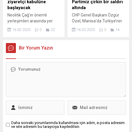
ziyaretçi kabulüne
Partimiz çirkin bir saldırı
Doç. Dr. Metin Bilgin’e
başlayacak
altında
devretti. “GEMLİK MYO,...
Neolitik Çağ'ın önemli
CHP Genel Başkanı Özgür
yerleşimleri arasında yer
Özel, Manisa'da Türkiye’nin
alan Şanlıurfa'daki
UNESCO Jeoparklar Ağı
16.03.2025
0
22
16.02.2025
0
14
Karahantepe, "sistematik
denetiminden geçen ilk
gezi güzergahı" ile bu yıl
jeoparkı Kula-Salihli UNESCO
ziyaretçilerini ağırlamaya
Global Jeoparkı Ziyaretçi
Bir Yorum Yazın
başlayacak.
Karşılama Merkezi açılış
törenine katıldı. Özel, Kula-
Salihli UNESCO Global
Jeoparkı'nın yeterince ...
Daha sonraki yorumlarımda kullanılması için adım, e-posta adresim
ve site adresim bu tarayıcıya kaydedilsin.