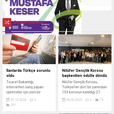
Benzer Haberler
İlanlarda Türkçe zorunlu
Nilüfer Gençlik Korosu
oldu
başkentten ödülle döndü
Ticaret Bakanlığı,
Nilüfer Gençlik Korosu,
internetten satış yapan
Türkiye’nin dört bir yanından
işletmeler için yeni bir
103 koronun katıldığı 27.
yönetmelik getirdi. Bu
Türkiye Korolar Şenliği’nde
30.10.2024
0
06.06.2025
0
19
düzenlemeler, e-ticaretin
“Müzikalite, Müzikal
191
güvenliğini artırmayı ve
Dinamikler Başarı” ödülüne
tüketici haklarını korumayı
layık görüldü. Nilüfer Çocuk