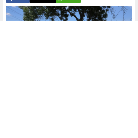
Yayınlama: 03.06.2026
A
A
+
-
0
Nilüfer Belediyesi Altınşehir Olgun Gençlik Merkezi
katılımcıları, yıl boyunca atölyelerde ürettikleri el emeği
ürünleri düzenlenen yıl sonu sergisinde beğeniye sundu.