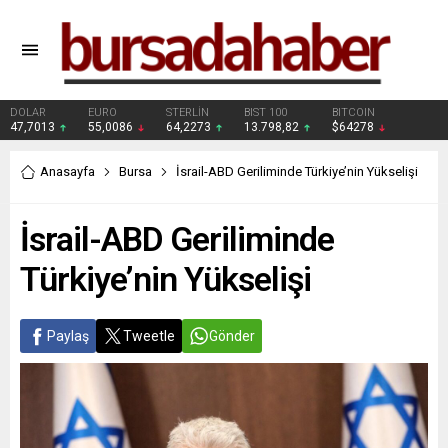
DOLAR
EURO
STERLİN
BIST 100
BITCOIN
47,7013
55,0086
64,2273
13.798,82
$64278
Anasayfa
Bursa
İsrail-ABD Geriliminde Türkiye’nin Yükselişi
İsrail-ABD Geriliminde
Türkiye’nin Yükselişi
Paylaş
Tweetle
Gönder