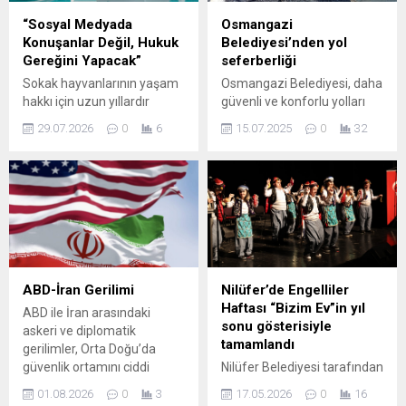
“Sosyal Medyada
Osmangazi
Konuşanlar Değil, Hukuk
Belediyesi’nden yol
Gereğini Yapacak”
seferberliği
Sokak hayvanlarının yaşam
Osmangazi Belediyesi, daha
hakkı için uzun yıllardır
güvenli ve konforlu yolları
mücadele eden gazeteci ve
vatandaşların hizmetine
29.07.2026
0
6
15.07.2025
0
32
sokak canları dostu Kazım
sunmak adına çeşitli
Gezer, kamuoyunda büyük
nedenlerle bozulan yollarda
tepki çeken ve biri dolu, biri
asfalt yama çalışmaları
boş olduğu belirtilen
gerçekleştirdi. Osmangazi
tüfeklerle ilgili bugün
Belediyesi, bir yandan ilçenin
Cumhuriyet Savcılığı’na
farklı noktalarında yeni yol
resmi suç duyurusunda
açma çalışmaları
bulundu. Hazırladığı detaylı
yürütürken, bir yandan da
dilekçeyi savcılığa teslim
bozulan yolların bakım ve
ABD-İran Gerilimi
Nilüfer’de Engelliler
eden Gezer, olayın sosyal
onarımını gerçekleştiriyor.
Haftası “Bizim Ev”in yıl
ABD ile İran arasındaki
medya tartışmalarıyla değil,
Fen İşleri Müdürlüğü ekipleri,
sonu gösterisiyle
askeri ve diplomatik
hukuk çerçevesinde...
bu çalışmalar kapsamında
tamamlandı
gerilimler, Orta Doğu’da
ilçe genelinde...
güvenlik ortamını ciddi
Nilüfer Belediyesi tarafından
şekilde bozdu. ABD Dışişleri
Engelliler Haftası
01.08.2026
0
3
17.05.2026
0
16
Bakanlığı, Irak ve bölgedeki
kapsamında hafta boyunca