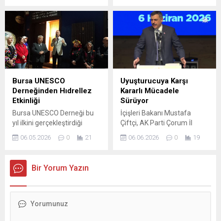
ABD vatandaşlarına yönelik
süren etkinlikler, Bizim Ev
yeni bir güvenlik uyarısı
Engelliler Sosyal Yaşam
yayımlayarak potansiyel
Destek Merkezi
uçuş iptalleri, hava sahası
katılımcılarının hazırladığı
kapatmaları ve seyahat
“sıra gecesi” konseptli yıl
aksaklıklarına karşı hazırlıklı
sonu gösterisiyle
olmalarını istedi. Yetkililer,
tamamlandı. Nilüfer
vatandaşlardan yerel
Belediyesi’nin Engelliler
Bursa UNESCO
Uyuşturucuya Karşı
makamların talimatlarına
Haftası dolayısıyla
Derneğinden Hıdrellez
Kararlı Mücadele
uymalarını, güncel yerel...
düzenlendiği farkındalık
Etkinliği
Sürüyor
etkinlikleri renkli bir kapanışa
Bursa UNESCO Derneği bu
İçişleri Bakanı Mustafa
sahne oldu. Bizim Ev
yıl ilkini gerçekleştirdiği
Çiftçi, AK Parti Çorum İl
Engelliler Sosyal Yaşam
Hıdırellez kutlama törenini,
Başkanlığı İl Danışma Meclisi
Destek Merkezi katılımcıları,
06.05.2026
0
21
06.06.2026
0
19
dün akşam 5 Mayıs’ı 6
toplantısında güvenlik
Nazım Hikmet
Mayıs’a bağlayan gece
politikaları ve suçla
Kültürevi’nde...
Misi’deki Bursa SOKÜM
mücadeleye dair
Bir Yorum Yazın
Müzesi’nde 400 katılımcının
değerlendirmelerde
katılımıyla gerçekleştirdi.
bulundu. Bakan,
Nilüfer Belediyesi Kültür
önceliklerinin vatandaşların
Müdürlüğü, Uludağ
can ve mal güvenliğini
Üniversitesi Fen-Edebiyat
sağlamak olduğunu