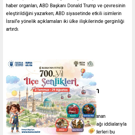
haber organları, ABD Başkanı Donald Trump ve çevresinin
eleştirildiğini yazarken; ABD siyasetinde etkili isimlerin
İsrail’e yönelik açıklamaları iki ülke ilişkilerinde gerginliği
artırdı.
Netanyahu ve Muhalefetin
Tepkileri
İsrail Başbakanı Binyamin Netanyahu, imzalanan
anlaşmanın İsrail aleyhine sonuçlar doğuracağı iddialarıyla
yoğun eleştirilere maruz kaldı. Muhalefet liderleri bu