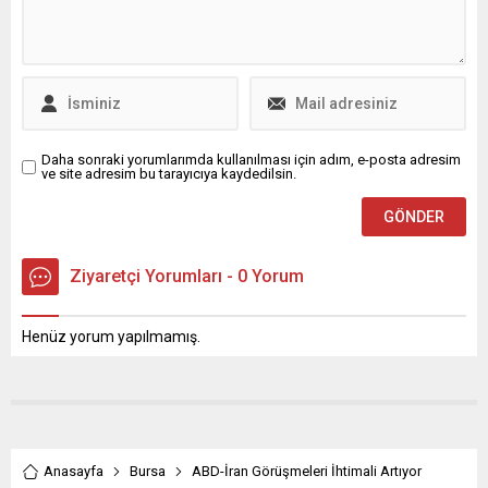
Fakültesi Halkbilimi ve
vurguladı. Çiftçi, özellikle
Konservatuvar Anabilim
uyuşturucu trafiğine karşı
Dalları, Balgöç,
sert bir tutum
Etnomüzikoloji Derneği ve
sergileneceğini belirterek
Bursa İl Kültür ve Turizm
gençlerin korunmasının
Müdürlüğü paydaşlığında...
önemine dikkat çekti. Suç
örgütlerine, çetelere ve...
Daha sonraki yorumlarımda kullanılması için adım, e-posta adresim
ve site adresim bu tarayıcıya kaydedilsin.
Ziyaretçi Yorumları - 0 Yorum
Henüz yorum yapılmamış.
Anasayfa
Bursa
ABD-İran Görüşmeleri İhtimali Artıyor