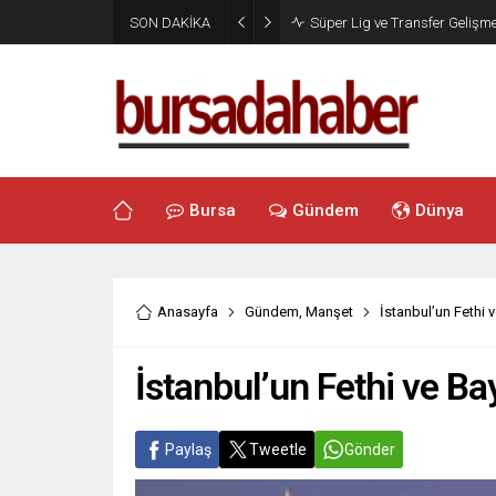
SON DAKİKA
Süper Lig ve Transfer Gelişme
Bursa
Gündem
Dünya
Anasayfa
Gündem
,
Manşet
İstanbul’un Fethi 
İstanbul’un Fethi ve Ba
Paylaş
Tweetle
Gönder