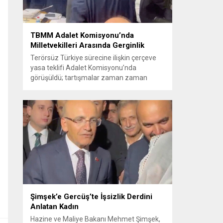
TBMM Adalet Komisyonu’nda
Milletvekilleri Arasında Gerginlik
Terörsüz Türkiye sürecine ilişkin çerçeve
yasa teklifi Adalet Komisyonu’nda
görüşüldü; tartışmalar zaman zaman
yükseldi ve oturum kısa süreliğine kesintiye
uğradı. Komisyon çalışmalarında kimi
milletvekilleri arasında sözlü gerilim
yaşandı, daha sonra fiziksel arbede çıktı.
Görüşme sırasında İyi Parti ile MHP
milletvekilleri arasında söz düellosu
başladı; taraflar birbirlerini sert ifadelerle
eleştirdi. Tartışma...
Şimşek’e Gercüş’te İşsizlik Derdini
Anlatan Kadın
Hazine ve Maliye Bakanı Mehmet Şimşek,