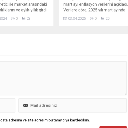
retici ile market arasındaki
mart ayı enflasyon verilerini açıkladı
lılıklarını ve aylık-yıllık girdi
Verilere göre, 2025 yılı mart ayında
ndaki değişimlere ilişkin
Tüketici Fiyat Endeksi (TÜFE) bir
2024
0
23
03.04.2025
0
20
çıklama yaptı. ÜRETİCİ VE
önceki aya göre yüzde 2,46 olurken
 ARASINDAKİ EN YÜKSEK
yıllık yüzde 38,10 olarak hesaplandı.
MONDA Kasım ayında üretici
Açıklanan verilere göre nisan ayı
kira artış oranı da belli oldu.
osta adresim ve site adresim bu tarayıcıya kaydedilsin.