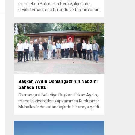
memleketi Batman’ın Gercüş ilçesinde
çeşitli temaslarda bulundu ve tamamlanan
projelerin açılış törenlerine katıldı. Ziyareti
sırasında, bölge sakinleriyle sohbet ettiği
esnada bir yaşlı kadının çocuklarının
işsizliğine dair yakınmasını dinledi. Kadının
dertlerini Kürtçe olarak doğrudan Bakan
Şimşek’e aktarması, orada bulunanların
ilgisini çekti. Şimşek ise samimi bir...
Başkan Aydın Osmangazi’nin Nabzını
Sahada Tuttu
Osmangazi Belediye Başkanı Erkan Aydın,
mahalle ziyaretleri kapsamında Küplüpınar
Mahallesi’nde vatandaşlarla bir araya geldi.
Vatandaşların görüş, talep ve önerilerini
yerinde dinleyen Başkan Aydın, esnafı da
gezerek hayırlı işler temennisinde bulundu.
Göreve geldiği günden bu yana