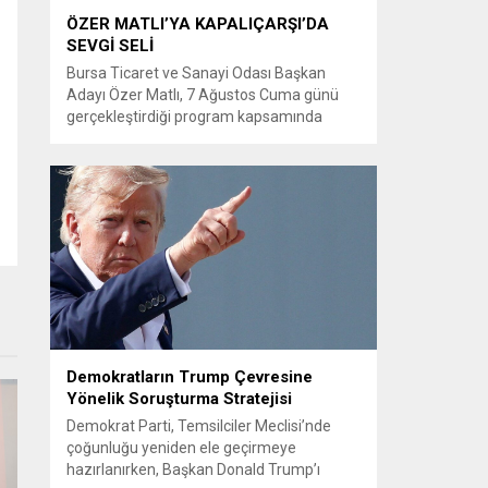
ÖZER MATLI’YA KAPALIÇARŞI’DA
SEVGİ SELİ
Bursa Ticaret ve Sanayi Odası Başkan
Adayı Özer Matlı, 7 Ağustos Cuma günü
gerçekleştirdiği program kapsamında
BTSO’nun kurucusu Osman Fevzi Efendi’yi
kabri başında andı, Ulu Cami’de cuma
namazına katıldı ve Kapalıçarşı esnafı ile
buluştu. Bursa Ticaret ve Sanayi Odası
Başkan Adayı Özer Matlı ve beraberindeki
heyet çalışmalarını Bursa’nın tarihine,
değerlerine...
Demokratların Trump Çevresine
Yönelik Soruşturma Stratejisi
Demokrat Parti, Temsilciler Meclisi’nde
çoğunluğu yeniden ele geçirmeye
hazırlanırken, Başkan Donald Trump’ı