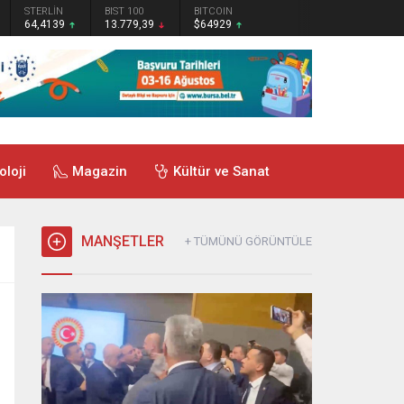
STERLİN
BIST 100
BITCOIN
64,4139
13.779,39
$64929
oloji
Magazin
Kültür ve Sanat
MANŞETLER
+ TÜMÜNÜ GÖRÜNTÜLE