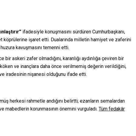
nlaştırır”
ifadesiyle konuşmasını sürdüren Cumhurbaşkanı,
köprülerine işaret etti. Dualarında milletin hamiyet ve zaferini
 huzura kavuşmasını temenni etti.
e bir askeri zafer olmadığını, karanlığı aydınlığa çeviren bir
ı köken ve inançlara daha önce verilmemiş değerin verildiğini,
 ve iradesinin nişanesi olduğunu ifade etti.
şmüş herkesi rahmetle andığını belirtti; ezanların semalardan
ve mabedlerin korunmasının önemini vurguladı.
Tüm fedakâr