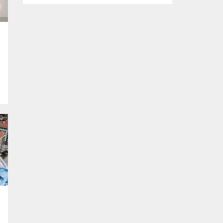
doğrudan azletme yoluna gitmek yerine,
onun siyasi ve ticari ağını hedef alan
kapsamlı soruşturmalar yürütmeyi
planlıyor. Parti yöneticileri ve komisyon
danışmanları, şirketler, yükleniciler ve
finans kuruluşları üzerinden belge ve
tanıklık toplama yöntemlerini
değerlendiriyor. Demokratlar, Beyaz
Saray’la doğrudan çatışmaya...