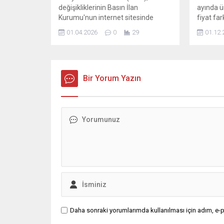
değişikliklerinin Basın İlan
ayında ü
Kurumu'nun internet sitesinde
fiyat fark
duyurulmasını öngören kanun
fiyatları
01.04.2026
0
29
01.12.
hükmünü Anayasa’ya aykırı bularak
yazılı a
iptal etti. Resmi Gazete’de yer alan
MARKET
karara göre, Küçükçekmece 5.
FARK Lİ
Asliye Hukuk Mahkemesi, 4721 ...
ve ...
Bir Yorum Yazın
Daha sonraki yorumlarımda kullanılması için adım, e-p