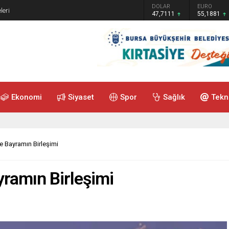
GRAM ALTIN
DOLAR
EURO
leri
6.660,55
47,7111
55,1881
Ekonomi
Siyaset
Spor
Sağlık
Tekn
ve Bayramın Birleşimi
yramın Birleşimi