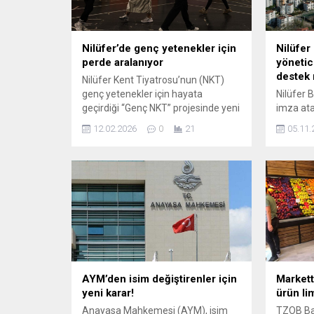
Nilüfer’de genç yetenekler için
Nilüfer
perde aralanıyor
yönetici
destek 
Nilüfer Kent Tiyatrosu’nun (NKT)
genç yetenekler için hayata
Nilüfer B
geçirdiği “Genç NKT” projesinde yeni
imza ata
dönem başladı. Yoğun ilgi gören
merkezi y
12.02.2026
0
21
05.11.
başvuruların ardından yapılan
çalışan e
değerlendirmelerde 18 genç
destek m
profesyonel tiyatro eğitimi almaya
Apartman
hak kazandı. Nilüfer Belediyesi,
Destekl
sanat ve sanatçıları desteklemeye
adıyla h
devam ediyor. Tiyatro tutkunu 15-
yöneticil
25 yaş arası 80 gencin başvurduğu
çözüm ür
‘Genç NKT seçimleri’, Yüzüncüyıl...
Türkiye’d
sınırları...
AYM’den isim değiştirenler için
Markette
yeni karar!
ürün li
Anayasa Mahkemesi (AYM), isim
TZOB Ba