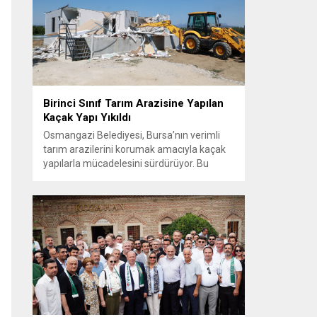
vatandaşlarla güçlü ve doğrudan iletişim
kurmaya öncelik veren Osmangazi
Belediye Başkanı Erkan Aydın, sosyal
belediyecilik...
Birinci Sınıf Tarım Arazisine Yapılan
Kaçak Yapı Yıkıldı
Osmangazi Belediyesi, Bursa’nın verimli
tarım arazilerini korumak amacıyla kaçak
yapılarla mücadelesini sürdürüyor. Bu
kapsamda Bursa Ovası’nda tarım arazisine
inşa edilen kaçak bir yapı daha yıkıldı. Yıkım
çalışması sırasında binanın bodrum
katında yavrularıyla birlikte bir kediyi fark
eden ekipler, anne kedi ve yavrularını
güvenli bir şekilde bulundukları alandan
kurtardı. Kaçak yapılaşmayla...