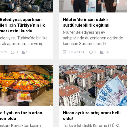
 Belediyesi, apartman
Nilüfer’de insan odaklı
leri için Türkiye’nin ilk
sürdürülebilirlik eğitimi
merkezini kurdu
Nilüfer Belediyesi’nin ev
elediyesi, Türkiye’de bir ilke
sahipliğinde düzenlenen eğitimde
rak apartman, site ve iş
konuşan Sürdürülebilirlik
öneticileri ile bu alanlarda
Profesyoneli Samet Meriçli,
2025
0
36
08.04.2026
0
34
mekçiler için özel bir
sürdürülebilirliğin sadece çevresel
erkezi kurdu. Nilüfer
bir kavram değil; insani, kültürel ve
 Yöneticileri ve Emekçileri
toplumsal bir dönüşüm süreci
eme Merkezi (NAYDEM)
olduğunu vurguladı. Nilüfer
izmet verecek merkez,
Belediyesi, Pupa Dans Kültür ve
erin karşılaştığı sorunlara
Sanat Kulübü Derneği iş birliğinde
etecek. Nilüfer Belediyesi,
“Sürdürülebilirlik, Kültür, Sanat ve
e bir ilke imza atarak ilçe
İnsan Bilinçlendirme Eğitimi”
düzenledi. Karaman Dernekler
Yerleşkesi’ndeki etkinliğe kadın...
 fiyatı en fazla artan
Nisan ayı kira artış oranı belli
mon oldu
oldu!
şkanı Bayraktar, kasım
Türkiye İstatistik Kurumu (TÜİK),