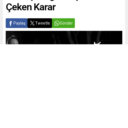
Çeken Karar
Paylaş
Tweetle
Gönder
Yayınlama: 21.06.2026
A
A
+
-
0