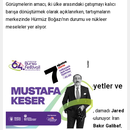
Görüşmelerin amacı, iki ülke arasındaki çatışmayı kalıcı
barışa dönüştürmek olarak açıklanırken, tartışmaların
merkezinde Hürmüz Boğazı’nın durumu ve nükleer
meseleler yer alıyor.
Toplantıya Katılan Ana Heyetler ve
Yetkililer
ABD tarafında Başkan Yardımcısı
JD Vance
, damadı
Jared
Kushner
ve özel temsilci
Steve Witkoff
bulunuyor. İran
heyetinde ise başmüzakereci
Muhammed Bakır Galibaf
,