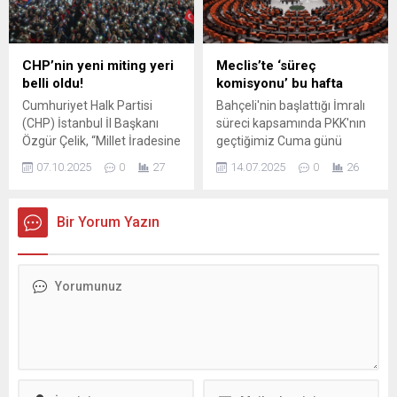
altyapı iyileştirme süreci
ancak vaat edilen 150 gram
başlattı. Bursa’da altyapıdan
altın evlilik sürecinde kadına
üstyapıya, kültürden sanata
teslim edilmedi. Birkaç yıl
kadar birçok alanda
süren evlilikten sonra çift
CHP’nin yeni miting yeri
Meclis’te ‘süreç
projelerini hayata geçiren
boşandı ve mağdur kadın,...
belli oldu!
komisyonu’ bu hafta
Büyükşehir Belediyesi, her
Cumhuriyet Halk Partisi
Bahçeli'nin başlattığı İmralı
gün yüzlerce aracın giriş
(CHP) İstanbul İl Başkanı
süreci kapsamında PKK'nın
çıkış yaptığı, binlerce
Özgür Çelik, “Millet İradesine
geçtiğimiz Cuma günü
insanın...
Sahip Çıkıyor” mitinginin bu
Süleymaniye'de silah
07.10.2025
0
27
14.07.2025
0
26
hafta İstanbul ayağının
bırakması ülke gündemi
adresini duyurdu. Çelik,
tamamen değişti. Artık
miting için tüm
gözler meclise çevrildi.
Bir Yorum Yazın
İstanbullulara katılım çağrısı
Mecliste komisyon kurulup
yaptı. CHP Genel Başkanı
sürece dair resmi adımların
Özgür Özel’in de ...
neler olacağı yönünde ...