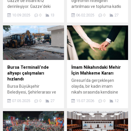
Gazze'de insani kriz
öğretimin niteliğinin
derinleşiyor. Gazze'deki
artırılması ve topluma katkı
Filistin Sağlık Bakanlığı,
konusunda farklı kurumlarla
10.09.2025
0
13
06.02.2025
0
27
yaptığı yazılı açıklamada son
ilişkilerini geliştirmeye
24 saatte 5 Filistinlinin daha
odaklanan Bursa Uludağ
açlık ve yetersiz beslenme
Üniversitesi (BUÜ), özel
nedeniyle hayatını
sektör temsilcileriyle işbirliği
kaybettiğini duyurdu.
protokolleri imzalamaya
Açıklamaya göre, 7 Ekim
devam ediyor. BUÜ yönetimi,
2023’ten bu yana açlık ...
sektörünün öncü
firmalarından BYB Etiket ile
özel bir işbirliğini hayata
Bursa Terminali’nde
İmam Nikahındaki Mehir
geçiriyor. Akademik
altyapı çalışmaları
İçin Mahkeme Kararı
çalışmalar yürütülmesi,
hızlandı
Giresun’da gerçekleşen
ortak projeler yapılması ve
Bursa Büyükşehir
olayda, bir kadın imam
öğrencilere yönelik staj ve...
Belediyesi, Şehirlerarası ve
nikahı sırasında kendisine
Uluslararası Otobüs
vaat edilen mehirin
07.05.2025
0
27
15.07.2026
0
12
Terminali’nde yaz aylarında
ödenmemesi üzerine hukuki
artan yolcu yoğunluğunu
yola başvurdu. İddialara
karşılamak ve trafik akışını
göre, taraflar dini nikah
daha verimli hale getirmek
kıydıktan sonra mehir
amacıyla kapsamlı bir
taahhüdü yazılı hale getirildi;