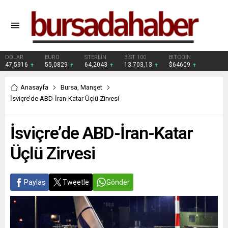
DOLAR
EURO
STERLİN
BIST 100
BITCOIN
47,5916
55,0829
64,2043
13.703,13
$64609
Anasayfa
Bursa
,
Manşet
İsviçre’de ABD-İran-Katar Üçlü Zirvesi
İsviçre’de ABD-İran-Katar
Üçlü Zirvesi
Paylaş
Tweetle
Gönder