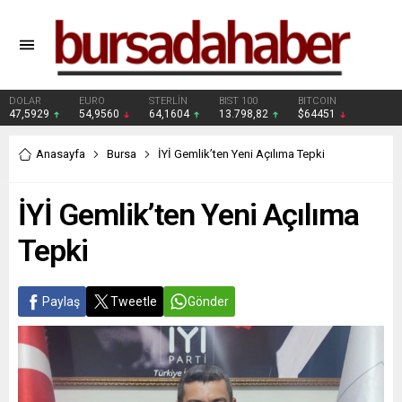
DOLAR
EURO
STERLİN
BIST 100
BITCOIN
47,5929
54,9560
64,1604
13.798,82
$64451
Anasayfa
Bursa
İYİ Gemlik’ten Yeni Açılıma Tepki
İYİ Gemlik’ten Yeni Açılıma
Tepki
Paylaş
Tweetle
Gönder