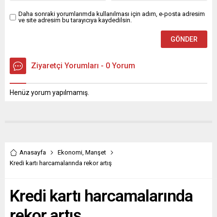
kazanları bu kez Teleferik
Meydanı’nda kaynadı. Bursa
Daha sonraki yorumlarımda kullanılması için adım, e-posta adresim
ve site adresim bu tarayıcıya kaydedilsin.
Büyükşehir Belediyesi...
Ziyaretçi Yorumları - 0 Yorum
Henüz yorum yapılmamış.
Anasayfa
Ekonomi
,
Manşet
Kredi kartı harcamalarında rekor artış
Kredi kartı harcamalarında
rekor artış