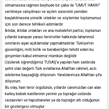
olmamasına rağmen beyhude bir çaba ile “UMUT HAKKI”
verilmeye calışılması ve açılım sürecinin yeniden
başlatılmasına yönelik istekler ve söylemler toplumumuz
için son derece tehlikeli adımlardır.
İktidar, iktidar ortakları ve ana muhalefet partisi, toplumun
yıllardır kanayan yarası teröristler hakkında tahammül
sınırlarını aşan açıklamalar yapmaktadırlar. Türkiye’nin
güvenliğini, milli birlik ve beraberliğini tehdit eden bu
girişimleri kabul etmemiz mümkün değildir.
Üzülerek öğrendiğimiz TUSAŞ’a yapılan hain saldırıda
şehit olan değerli Türk evlatlarına Allah’tan rahmet, acılı
ailelerine başsağlığı diliyorum. Yaralılarımıza Allah’tan şifa
diliyorum.
Bu olay, hain terör örgütünün, yıllardır canımızdan can alan
kalleş bebek katillerinin yerinin ya toprağın üstünde
cezaevleri ve hapishaneler ya da toprağın altı olduğunun
bir göstergesi olmuştur.