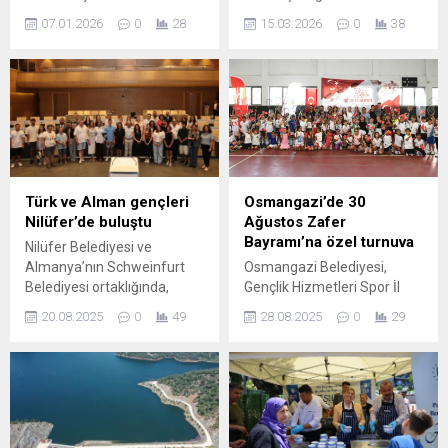
gerçekleştirdiği halk
çeşitten toplam 15 bin paket
07.01.2026
0
28
15.03.2026
0
38
buluşması sırasında saldırı
tohum vatandaşlarla
girişimiyle karşı karşıya kaldı.
paylaşıldı. Şenlikte tohum
İş başvurusu kabul
takasının yanı sıra konserler,
edilmediği öğrenilen eski bir
atölyeler ve çeşitli etkinlikler
meclis üyesi ve ağabeyinin,
gerçekleştirildi. Nilüfer
kürsüyü devirerek Başkan
Belediyesi tarafından
Bozbey’e saldırmaya
düzenlenen 11. Tohum
çalıştığı anlar kameralar
Takas Şenliği’nde yerel
tarafından saniye saniye
tohumlar toprakla buluşmak
Türk ve Alman gençleri
Osmangazi’de 30
kaydedildi.
üzere vatandaşlarla
Nilüfer’de buluştu
Ağustos Zafer
paylaşıldı. Nilüfer Belediyesi,
Bayramı’na özel turnuva
Nilüfer Belediyesi ve
Nilüfer Tarımsal Kalkınma
Almanya’nın Schweinfurt
Osmangazi Belediyesi,
Kooperatifi (NİLKOOP)...
Belediyesi ortaklığında,
Gençlik Hizmetleri Spor İl
Avrupa Birliği tarafından
Müdürlüğü ve Tenis
20.08.2025
0
49
28.08.2025
0
29
fonlanan “Türkiye –
Federasyonu Bursa İl
Almanya Gençlik Değişimi
Temsilciliği işbirliğinde
Programı” kapsamında bir
düzenlenen 30 Ağustos
araya gelen 20 genç, Nilüfer
Zafer Bayramı Tenis
Belediye Başkanı Şadi
Turnuvası başladı. 8 yaş
Özdemir ile buluştu. Nilüfer,
gurubundaki çocuklar için
uluslararası bir gençlik
düzenlenen turnuvaya