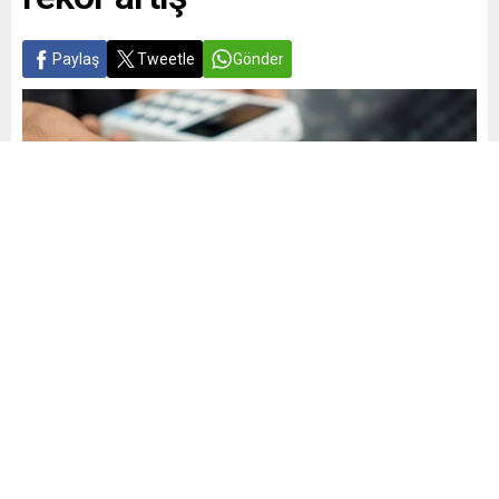
Paylaş
Tweetle
Gönder
Yayınlama: 24.10.2024
A
A
+
-
0
2024 yılının Ocak-Eylül döneminde kredi kartlarıyla