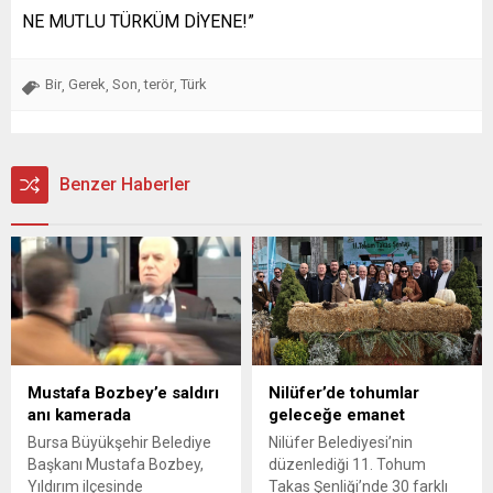
NE MUTLU TÜRKÜM DİYENE!”
Bir
Gerek
Son
terör
Türk
,
,
,
,
Benzer Haberler
Mustafa Bozbey’e saldırı
Nilüfer’de tohumlar
anı kamerada
geleceğe emanet
Bursa Büyükşehir Belediye
Nilüfer Belediyesi’nin
Başkanı Mustafa Bozbey,
düzenlediği 11. Tohum
Yıldırım ilçesinde
Takas Şenliği’nde 30 farklı