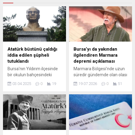
Atatürk büstünü çaldığı
Bursa’yı da yakından
iddia edilen şüpheli
ilgilendiren Marmara
tutuklandı
depremi açıklaması
Bursa'nın Yıldırım ilçesinde
Marmara Bölgesi’nde uzun
bir okulun bahçesindeki
süredir gündemde olan olası
Atatürk büstünü çaldığı
büyük deprem
03.04.2025
0
19
19.07.2026
0
51
gerekçesiyle gözaltına
senaryolarına ilişkin yeni bir
alınan zanlı tutuklandı.
değerlendirme geldi.
Okulun güvenlik
Deprem Bilimci Prof. Dr.
kamerasınca kaydedilen
Şener Üşümezsoy, katıldığı
görüntülerde, A.A'nın okul
bir televizyon programında
bahçesine girdikten sonra
Marmara Denizi’ndeki fay
Atatürk büstüne doğru
hatlarıyla ilgili görüşlerini
yürüdüğü anlar yer aldı.
paylaşırken, bölgedeki risk