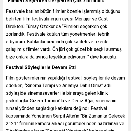
“Filmleri Seçerken Gerçekten Çok Zorlandık”
Festivale katılan bütün filmler özenle işlemmiş olduğunu
belirten film festivalinin jüri üyesi Menajer ve Cast
Direktörü Tümay Özokur da “Filmleri seçerken çok
zorlandık. Festivale katılan tüm yönetmenleri tebrik
ediyorum. Katılanlar arasında çok kaliteli ve özenle
çalışılmış filmler vardı. Ön jüri çok güzel bir seçki sunmuş
bize onlara da ayrıca teşekkür ediyorum.” diye konuştu.
Festival Söyleşilerle Devam Etti
Film gösterimlerinin yapıldığı festival, söyleşiler ile devam
ederken; “Sinema Terapi ve Anlatıya Dahil Olma” adlı
söyleşide sinemaseverler ile bir araya gelen klinik
psikologlar Gizem Torunoğlu ve Deniz Ağar, sinemanın
ruhsal yönden sağladığı katkılara değindi. Festival
kapsamında Yönetmen Serpil Altın’ın “Bir Zamanlar Gelecek
2121” filminin kamera arkası görüntülerinden hazırlanan ve