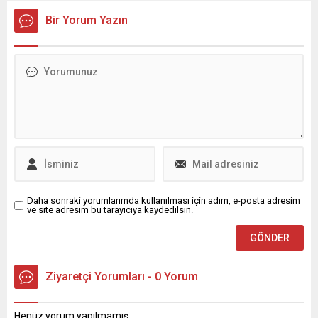
üzerine işçiler grev kararı
sahip yüzde 20'lik grubun
Bir Yorum Yazın
aldı. YÜZDE 30'LUK ZAM
toplam gelirden aldığı pay,
YÜZDE 10'A DÜŞÜRÜLDÜ 31
bu yıl geçen yıla göre 0,6
Mart Yerel ...
puan azalarak yüzde 48,1'e
...
Daha sonraki yorumlarımda kullanılması için adım, e-posta adresim
ve site adresim bu tarayıcıya kaydedilsin.
Ziyaretçi Yorumları - 0 Yorum
Henüz yorum yapılmamış.