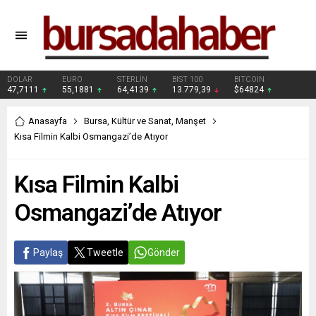
DOLAR
EURO
STERLİN
BIST 100
BITCOIN
47,7111
55,1881
64,4139
13.779,39
$64824
Anasayfa
Bursa
,
Kültür ve Sanat
,
Manşet
Kısa Filmin Kalbi Osmangazi’de Atıyor
Kısa Filmin Kalbi
Osmangazi’de Atıyor
Paylaş
Tweetle
Gönder