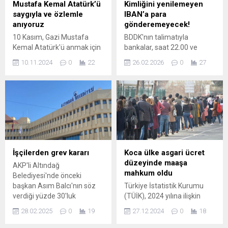
analizine dair dikkat çeken
Mustafa Kemal Atatürk’ü
Kimliğini yenilemeyen
açıklamalarda bulundu.
saygıyla ve özlemle
IBAN’a para
Üşümezsoy, Marmara
anıyoruz
gönderemeyecek!
Denizi’nde beklenen
10 Kasım, Gazi Mustafa
BDDK'nın talimatıyla
depremin tüm fay hattının
Kemal Atatürk'ü anmak için
bankalar, saat 22.00 ve
aynı anda...
düzenlenen özel bir gündür.
06.00 arasında yapılan ve 20
10.11.2024
0
22
26.02.2026
0
27
Bu yazıda, Anıtkabir ziyareti
bin TL'yi aşan para
ve Atatürk'ün mirasını
transferlerine NFC şartı
yaşatma üzerine
getirdi. Yeni uygulamanın
düşünceler yer almaktadır.
ilerleyen dönemde daha
Unutmayalım, Atatürk her
geniş saat aralıklarına
zaman kalbimizde.
yayılması planlanırken,
değişikliklerden etkilenmek
istemeyen kullanıcıların NFC
destekli telefonun yanı sıra
İşçilerden grev kararı
Koca ülke asgari ücret
çipli kimlik kullanmaları
düzeyinde maaşa
AKP'li Altındağ
gerekmekte.
mahkum oldu
Belediyesi'nde önceki
başkan Asım Balcı'nın söz
Türkiye İstatistik Kurumu
verdiği yüzde 30'luk
(TÜİK), 2024 yılına ilişkin
zammın mevcut başkan
"Gelir Dağılımı İstatistikleri"
28.02.2025
0
19
27.12.2024
0
18
Veysel Tiryaki döneminde
bültenini yayımladı.
yüzde 10'a düşürülmesi
Türkiye'de en yüksek gelire