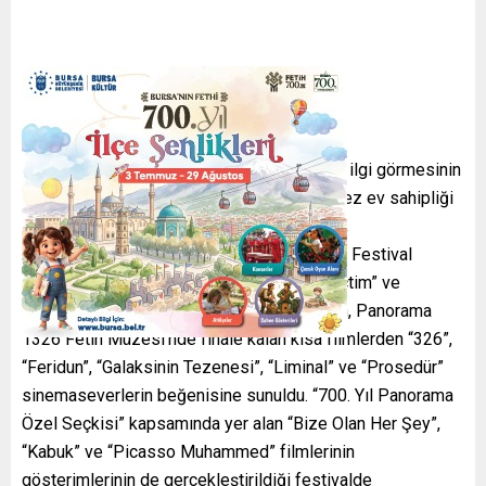
Geçtiğimiz yıl ilki gerçekleştirilen ve yoğun ilgi görmesinin
ardından Osmangazi Belediyesi’nin ikinci kez ev sahipliği
yaptığı Bursa Altın Çınar Kısa Film Festivali,
sinemaseverlere sanat dolu anlar yaşatıyor. Festival
kapsamında “Ayşe”, “Sisler Bulvarından Geçtim” ve
“Mukadderat” filmleri izleyiciyle buluşurken, Panorama
1326 Fetih Müzesi’nde finale kalan kısa filmlerden “326”,
“Feridun”, “Galaksinin Tezenesi”, “Liminal” ve “Prosedür”
sinemaseverlerin beğenisine sunuldu. “700. Yıl Panorama
Özel Seçkisi” kapsamında yer alan “Bize Olan Her Şey”,
“Kabuk” ve “Picasso Muhammed” filmlerinin
gösterimlerinin de gerçekleştirildiği festivalde