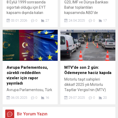
8 Eylül 1999 sonrasında
G20, IMF ve Dünya Bankası
sigortalı olduğu için EYT
Bahar toplantıları
kapsamı dışında kalan
kapsamında ABD'de
milyonlarca çalışan için
bulunan Hazine ve Maliye
03.01.2026
0
27
24.04.2025
0
17
"kademeli emeklilik" umudu
Bakanı Mehmet Şimşek,
yeniden canlandı. Masadaki
temaslarının üçüncü
yeni formül; 2000-2008
gününde ABD Hazine
arası girişliler için yaş ve
Bakanı Scott Bessent ile
prim dengesini yeniden
görüştü. Görüşmeye ilişkin
kuruyor. İşte statüye göre
Hazine ve Maliye
erken emeklilik planı...
Bakanlığı'ndan açıklama
yapıldı ...
Avrupa Parlementosu,
MTV’de son 2 gün:
sürekli reddedilen
Ödemeyene haciz kapıda
vizeler için rapor
Motorlu taşıt sahipleri
yayınladı
dikkat! 2025 yılı Motorlu
Avrupa Parlamentosu, Türk
Taşıtlar Vergisi’nin (MTV)
vatandaşlarının artan vize
ikinci taksit ödemeleri için
06.05.2025
0
16
29.07.2025
0
20
reddine ilişkin ilk kez net bir
son 2 gün. Araç sahipleri ile
değerlendirme yaptı.
vergi mükelleflerinin,
Raporda yaşanan sıkıntılara
ödememesi halinde
Bir Yorum Yazın
üzüntü dile getirildi ancak
gecikme faizi, e-haciz ve