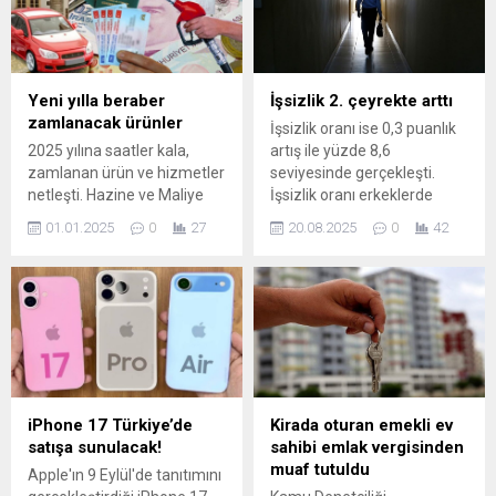
Yeni yılla beraber
İşsizlik 2. çeyrekte arttı
zamlanacak ürünler
İşsizlik oranı ise 0,3 puanlık
2025 yılına saatler kala,
artış ile yüzde 8,6
zamlanan ürün ve hizmetler
seviyesinde gerçekleşti.
netleşti. Hazine ve Maliye
İşsizlik oranı erkeklerde
Bakanlığı tarafından
yüzde 7,0, kadınlarda yüzde
01.01.2025
0
27
20.08.2025
0
42
açıklanan yeni
11,6 olarak açıklandı.
düzenlemeler, gıdadan
ulaşıma, pasaporttan kiraya
kadar pek çok kalemi
etkiliyor. İşte yeni yılın ilk
dakikalarından itibaren ...
iPhone 17 Türkiye’de
Kirada oturan emekli ev
satışa sunulacak!
sahibi emlak vergisinden
muaf tutuldu
Apple'ın 9 Eylül'de tanıtımını