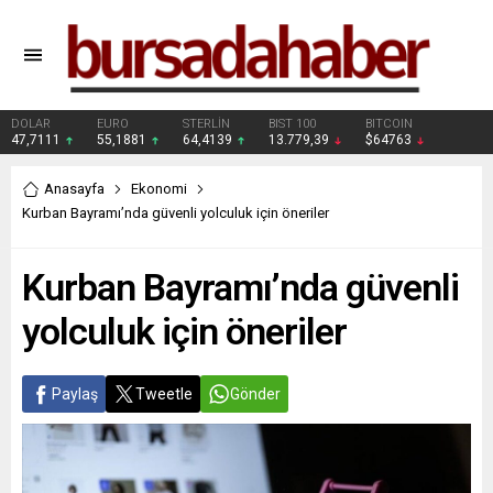
DOLAR
EURO
STERLİN
BIST 100
BITCOIN
47,7111
55,1881
64,4139
13.779,39
$64763
Anasayfa
Ekonomi
Kurban Bayramı’nda güvenli yolculuk için öneriler
Kurban Bayramı’nda güvenli
yolculuk için öneriler
Paylaş
Tweetle
Gönder