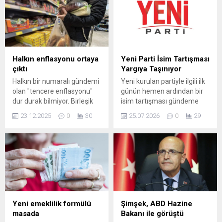
Halkın enflasyonu ortaya
Yeni Parti İsim Tartışması
çıktı
Yargıya Taşınıyor
Halkın bir numaralı gündemi
Yeni kurulan partiyle ilgili ilk
olan "tencere enflasyonu"
günün hemen ardından bir
dur durak bilmiyor. Birleşik
isim tartışması gündeme
Kamu-İş Konfederasyonu
geldi. Sosyal medya
23.12.2025
0
30
25.07.2026
0
29
Ar-Ge birimi KAMUAR, halkın
üzerinden yapılan
gerçek enflasyonunu ölçen
paylaşımlarda, Özgür Özel
"Halkın Enflasyonu"
ve ekibinin “Yeni Parti”
araştırmasının Aralık 2025
adıyla kuruluş başvurusunda
sonuçlarını duyurdu. Rapor,
bulunduğu; aynı zamanda
Türkiye ...
CHP TBMM Grubu’na ait X
hesabının adının da “Yeni
Parti” şeklinde değiştirildiği
iddia edildi. Bu gelişme, söz
Yeni emeklilik formülü
Şimşek, ABD Hazine
konusu ismin daha...
masada
Bakanı ile görüştü