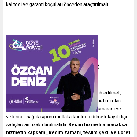
kalitesi ve garanti koşulları önceden araştırılmalı.
Kurbanlık Alımında Dikkat
Edilmesi Gerekenler
Kurban satın alırken resmi satış alanları tercih edilmeli;
belediye veya Tarım ve Orman Bakanlığı denetimi olan
noktalar öncelikli olmalıdır. Hayvanın küpe numarası ve
veteriner sağlık raporu mutlaka kontrol edilmeli, kayıt dışı
satışlardan uzak durulmalıdır.
Kesim hizmeti alınacaksa
hizmetin kapsamı, kesim zamanı, teslim şekli ve ücret