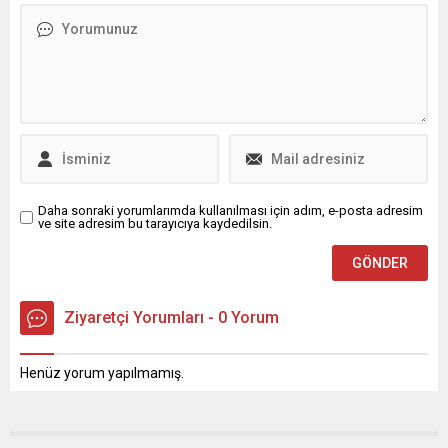
ikramiyesi alabilmenin ön
gerçekleşen enflasyonu
koşulu ...
aşan zam oranları dikkat
çekti.
Daha sonraki yorumlarımda kullanılması için adım, e-posta adresim
ve site adresim bu tarayıcıya kaydedilsin.
Ziyaretçi Yorumları - 0 Yorum
Henüz yorum yapılmamış.