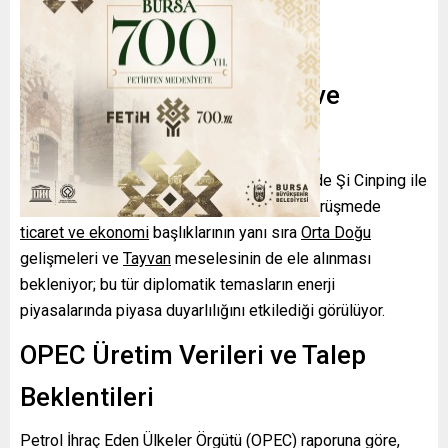
Uluslararası Görüşmeler ve
Bölgesel Riskler
ABD Başkanı Donald Trump’ın Çin ziyaretinde Şi Cinping ile
yapacağı görüşme piyasaların odağında. Görüşmede
ticaret ve ekonomi
başlıklarının yanı sıra
Orta Doğu
gelişmeleri ve
Tayvan
meselesinin de ele alınması
bekleniyor; bu tür diplomatik temasların enerji
piyasalarında piyasa duyarlılığını etkilediği görülüyor.
OPEC Üretim Verileri ve Talep
Beklentileri
Petrol İhraç Eden Ülkeler Örgütü (OPEC) raporuna göre,