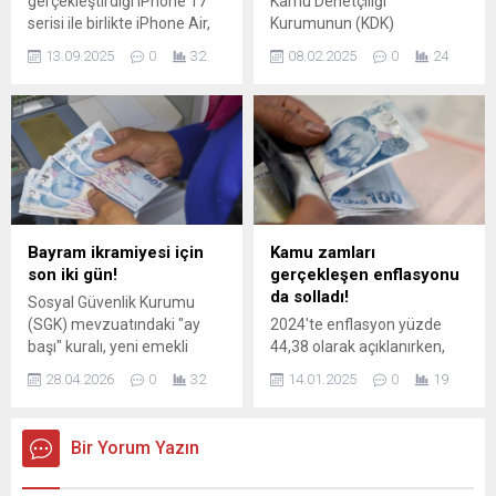
gerçekleştirdiği iPhone 17
Kamu Denetçiliği
serisi ile birlikte iPhone Air,
Kurumunun (KDK)
Türkiye'de ön siparişe
girişimiyle, kendi adına evi
13.09.2025
0
32
08.02.2025
0
24
sunuldu. Yeni modeller, 19
bulunan ancak başka bir
Eylül 2025 tarihinde
evde kiracı olarak ikamet
mağazalarda satışa çıkacak.
eden emekli öğretmen,
FİYATLAR 77.999 TL'DEN
emlak vergisinden muaf
BAŞLIYOR Yeni iPhone
tutuldu.
modelleri, Apple ...
Bayram ikramiyesi için
Kamu zamları
son iki gün!
gerçekleşen enflasyonu
da solladı!
Sosyal Güvenlik Kurumu
(SGK) mevzuatındaki "ay
2024'te enflasyon yüzde
başı" kuralı, yeni emekli
44,38 olarak açıklanırken,
olacak milyonlarca çalışan
asgari ücrete hedef
28.04.2026
0
32
14.01.2025
0
19
için kritik bir engel teşkil
enflasyona göre yüzde 30
ediyor. Kurban Bayramı’nın
zam yapıldı. Buna karşılık
bu yıl 27 Mayıs tarihinde
köprü geçiş ücretlerinden
Bir Yorum Yazın
başlayacak olması
tren biletlerine, sigaradan
nedeniyle, bayram
alkole birçok alanda