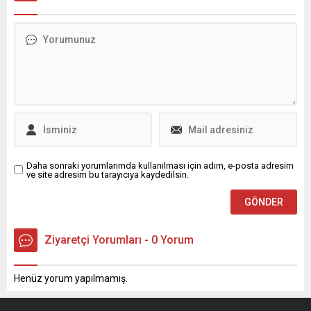
sorunun kaynağı olarak
muayene engeli gibi
başvuru artışı ve kötüye
yaptırımlarla karşılaşabilir.
kullanım endişesi gösterildi.
Peki MTV ödemesi nereden
Erişimi kolaylaştırma iradesi
yapılıyor? Ödemeyene ne
vurgulansa da uygulamada
kadar faiz gelir? İşte
değişiklik henüz yok.
detaylar...
Daha sonraki yorumlarımda kullanılması için adım, e-posta adresim
ve site adresim bu tarayıcıya kaydedilsin.
Ziyaretçi Yorumları - 0 Yorum
Henüz yorum yapılmamış.