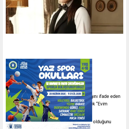
EVİ YIKILIYOR
Kentsel dönüşüm nedeniyle evinin yıkılacağını ifade eden
Dizdar, taşınma stresine girdiğini söyleyerek “Evim
yıkılacak, kentsel dönüşüme girdi” dedi.
Dizdar, ayrıca en sevmediği şeyin taşınmak olduğunu