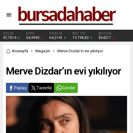
DOLAR
EURO
STERLİN
BIST 100
BITCOIN
47,7014
54,9990
64,2141
13.798,82
$64217
Anasayfa
Magazin
Merve Dizdar’ın evi yıkılıyor
Merve Dizdar’ın evi yıkılıyor
Paylaş
Tweetle
Gönder