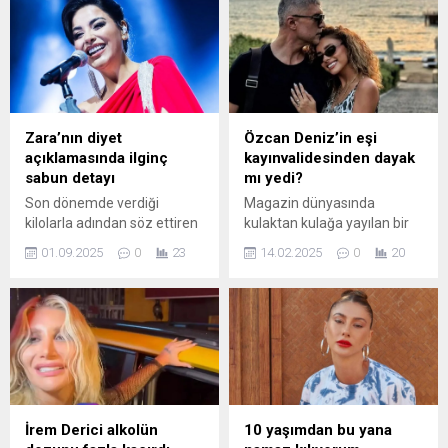
Zara’nın diyet
Özcan Deniz’in eşi
açıklamasında ilginç
kayınvalidesinden dayak
sabun detayı
mı yedi?
Son dönemde verdiği
Magazin dünyasında
kilolarla adından söz ettiren
kulaktan kulağa yayılan bir
şarkıcı Zara, uyguladığı
söylenti internet sitelerine
01.09.2025
0
23
14.02.2025
0
20
diyetle ilgili yaptığı
de düştü. İddiaya göre
açıklamada sabun detayı
Özcan Deniz'in annesi ile kız
dikkat çekti.
kardeşi ünlü sanatçının
eşine fiziki şiddet uyguladı
İrem Derici alkolün
10 yaşımdan bu yana