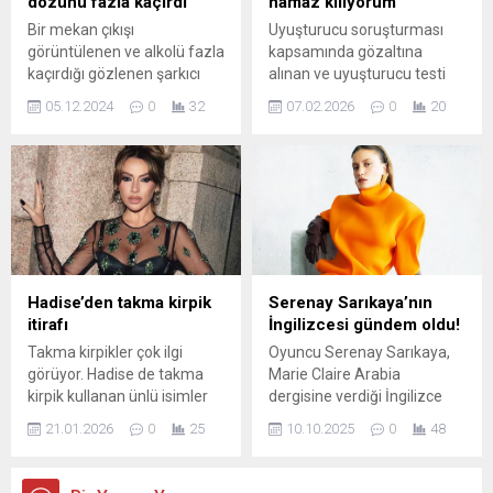
dozunu fazla kaçırdı
namaz kılıyorum
Bir mekan çıkışı
Uyuşturucu soruşturması
görüntülenen ve alkolü fazla
kapsamında gözaltına
kaçırdığı gözlenen şarkıcı
alınan ve uyuşturucu testi
İrem Derici'yi yardımcısı
pozitif çıkan Şeyma Subaşı,
05.12.2024
0
32
07.02.2026
0
20
arabaya bindirmekte
küçük yaşlardan itibaren
zorlandı.
namaz kılıp Kur'an-ı Kerim
okuduğunu ayrıca en sevdiği
peygamberin ise Hz.
Muhammed (s.a.v)
olduğunu söyledi.
Hadise’den takma kirpik
Serenay Sarıkaya’nın
itirafı
İngilizcesi gündem oldu!
Takma kirpikler çok ilgi
Oyuncu Serenay Sarıkaya,
görüyor. Hadise de takma
Marie Claire Arabia
kirpik kullanan ünlü isimler
dergisine verdiği İngilizce
arasında yer alıyor. Ünlü
röportajla gündem oldu.
21.01.2026
0
25
10.10.2025
0
48
şarkıcı geçen gün katıldığı bir
Derginin yeni sayısında yer
programda da takma
alan röportajda Sarıkaya
kirpikleriyle ilgili bir itirafta
samimi açıklamalarda