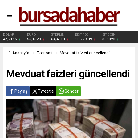
DOLAR
EURO
STERLİN
BIST 100
BITCOIN
47,7166
55,1520
64,4018
13.779,39
$65023
Anasayfa
Ekonomi
Mevduat faizleri güncellendi
Mevduat faizleri güncellendi
Paylaş
Tweetle
Gönder