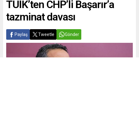
TÜİK’ten CHP’li Başarır’a
tazminat davası
Paylaş
Tweetle
Gönder
Yayınlama: 05.08.2025
A
A
+
-
0