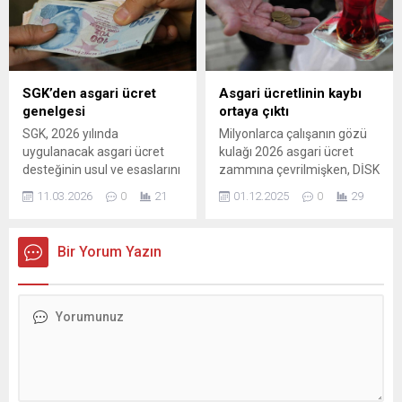
milyonlarca ücretli çalışan
ne kadar artacağı merak
ve emekli için yaşam
ediliyor. En düşük emekli
maliyeti Mart ayında ...
aylığında ise yeni tahminler
gündemde.
SGK’den asgari ücret
Asgari ücretlinin kaybı
genelgesi
ortaya çıktı
SGK, 2026 yılında
Milyonlarca çalışanın gözü
uygulanacak asgari ücret
kulağı 2026 asgari ücret
desteğinin usul ve esaslarını
zammına çevrilmişken, DİSK
belirledi. Özel sektör
Araştırma Merkezi (DİSK-
11.03.2026
0
21
01.12.2025
0
29
işverenlerine sigortalı başına
AR) açıkladığı raporla
aylık 1.269,90 TL devlet
Türkiye'deki 'sefalet ücreti'
desteği sağlanacak.
gerçeğini ortaya koydu.
Bir Yorum Yazın
DİSK-AR, "2026 Asgari Ücret
Araştırması" ile çalışma
hayatının en ...