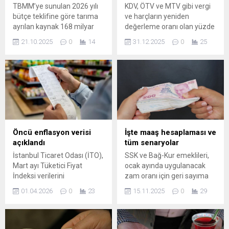
TBMM’ye sunulan 2026 yılı
KDV, ÖTV ve MTV gibi vergi
bütçe teklifine göre tarıma
ve harçların yeniden
ayrılan kaynak 168 milyar
değerleme oranı olan yüzde
lira ile sınırlı kaldı.
25,49 yerine yüzde 18,95
21.10.2025
0
14
31.12.2025
0
25
artırılması kararlaştırıldı.
Öncü enflasyon verisi
İşte maaş hesaplaması ve
açıklandı
tüm senaryolar
İstanbul Ticaret Odası (İTO),
SSK ve Bağ-Kur emeklileri,
Mart ayı Tüketici Fiyat
ocak ayında uygulanacak
İndeksi verilerini
zam oranı için geri sayıma
kamuoyuyla paylaştı.
geçti. 4 aylık enflasyon
01.04.2026
0
23
15.11.2025
0
29
Perakende fiyat
farkının belli olmasıyla
hareketlerinin aynası kabul
gözler kasım ve aralık
edilen verilere göre,
verilerine çevrilirken, ocak
İstanbul’da yaşayan
ayında emekli maaşlarının