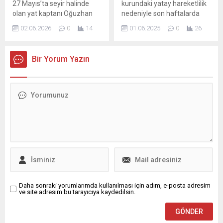
27 Mayıs’ta seyir halinde
kurundaki yatay hareketlilik
olan yat kaptanı Oğuzhan
nedeniyle son haftalarda
Çoban ile arkadaşları,
akaryakıt fiyatlarında
02.06.2026
0
14
01.06.2025
0
26
denizde sıra dışı bir hareket
değişikliğe gidilmezken,
fark etti. Kısa süre sonra su
temmuz ayı itibarıyla
yüzeyinde bir balina görüldü
yapılacak ÖTV zammının
Bir Yorum Yazın
ve grup bu anı cep telefonu
pompaya etkisi ortaya çıktı.
kamerasıyla kaydetmeye
Muhtemel enflasyon verileri
başladı. Balina bir süre su
dikkate alındığında benzin,
üstünde kaldı; izleyenler
motorin ve LPG fiyatlarında
merak ve heyecanla olayı
yapılacak artışın detayları
takip...
belli oldu.
Daha sonraki yorumlarımda kullanılması için adım, e-posta adresim
ve site adresim bu tarayıcıya kaydedilsin.