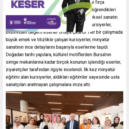
desen oluşturma teknikleri, renk kullanımı ve fırça
hakimiyeti gibi birçok konuda eğitim alarak öğrendikleri
bilgileri özgün çalışmalarına yansıttı. Geleneksel sanatın
inceliklerini modern yorumlarla buluşturan kursiyerler,
birbirinden değerli eserler ortaya çıkardı. Her bir çalışmada
büyük emek ve titizlikle çalışan kursiyerler, minyatür
sanatının ince detaylarını başarıyla eserlerine taşıdı.
Doğadan tarihi yapılara, kültürel motiflerden Bursa’nın
simge mekanlarına kadar birçok konunun işlendiği eserler,
ziyaretçiler tarafından ilgiyle incelendi. İlk kez minyatür
eğitimi alan kursiyerler, aldıkları eğitimler sayesinde usta
sanatçıları aratmayan çalışmalara imza attı.