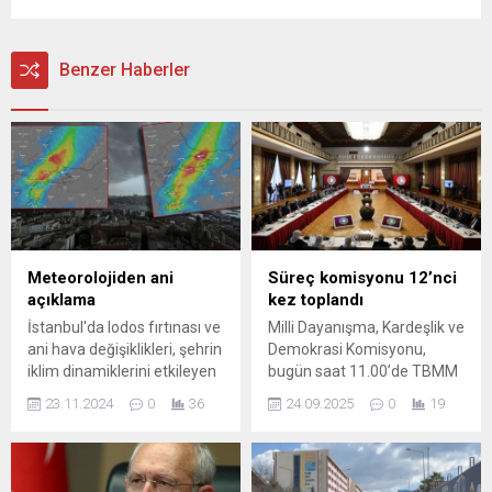
Benzer Haberler
Meteorolojiden ani
Süreç komisyonu 12’nci
açıklama
kez toplandı
İstanbul'da lodos fırtınası ve
Milli Dayanışma, Kardeşlik ve
ani hava değişiklikleri, şehrin
Demokrasi Komisyonu,
iklim dinamiklerini etkileyen
bugün saat 11.00’de TBMM
önemli olaylardır. Bu yazıda,
Başkanı Numan
23.11.2024
0
36
24.09.2025
0
19
lodosun etkileri, hava
Kurtulmuş'un başkanlığında
durumu değişiklikleri ve
TBMM Tören Salonu’nda
İstanbul'da bu durumlarla
toplandı. Komisyonun on
nasıl başa çıkılacağı
ikinci toplantısının birinci