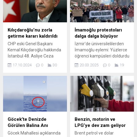
hakkında bilgi edinin.
oturumunda; Siyaset,
Ekonomi ve Toplum
Araştırmaları Vakfı ...
Kılıçdaroğlu’nu zorla
İmamoğlu protestoları
getirme kararı kaldırıldı
dalga dalga büyüyor
CHP eski Genel Başkanı
İzmir'de üniversilelilerden
Kemal Kılıçdaroğlu hakkında
İmamoğlu eylemi: Yüzlerce
İstanbul 48. Asliye Ceza
öğrenci kampüsleri doldurdu
Mahkemesi tarafından
İstanbul Büyükşehir
17.10.2024
0
30
20.03.2025
0
19
verilen zorla getirme kararı,
Belediyesi'ne yönelik
mahkeme tarafından geri
operasyona tepkiler sürüyor.
çekildi. Kılıçdaroğlu’nun
İBB Başkanı Ekrem
avukatı Celal Çelik, konuya
İmamoğlu ile 87 kişinin
ilişkin yaptığı açıklamada,
gözaltına alınması ülke
mahkemenin kendi kararını
genelinde tepki ile ...
itiraz beklenmeden geri
almak zorunda kaldığını
belirtti. Çelik, yaptığı
Göcek’te Denizde
Benzin, motorin ve
açıklamada şu ifadeleri
Görülen Balina Anı
LPG’ye dev zam geliyor
kullandı: “Kemal Kılıçdaroğlu
Göcek Mahallesi açıklarında
Brent petrol ve dolar
ile ilgili hukuksuz...