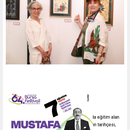
Osmangazi Belediyesi’nin minyatür kursunda eğitim alan
kursiyerler, kurs süresince minyatür sanatının tarihçesi,