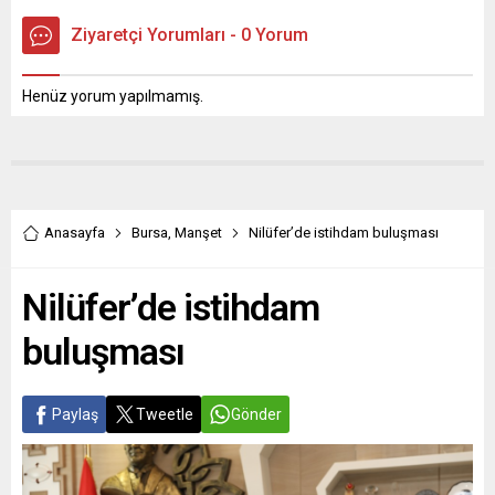
Ziyaretçi Yorumları - 0 Yorum
Henüz yorum yapılmamış.
Anasayfa
Bursa
,
Manşet
Nilüfer’de istihdam buluşması
Nilüfer’de istihdam
buluşması
Paylaş
Tweetle
Gönder