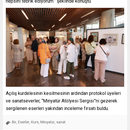
hepsini tebrik ediyorum.” şeklinde konuştu.
Açılış kurdelesinin kesilmesinin ardından protokol üyeleri
ve sanatseverler, “Minyatür Atölyesi Sergisi”ni gezerek
sergilenen eserleri yakından inceleme fırsatı buldu.
Bir
Eserler
Kurs
Minyatür
sanat
,
,
,
,