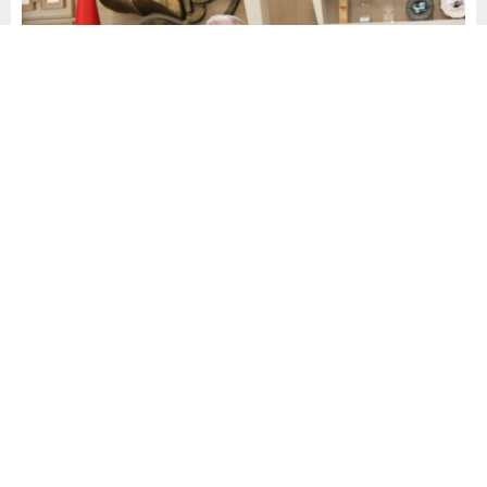
Yayınlama: 20.06.2026
A
A
+
-
0
İş arayanlar ile işverenleri aynı çatı altında buluşturacak
olan “Nilüfer Belediyesi İstihdam Buluşması”, 27 Haziran
Cumartesi günü Pancar Deposu’nda yapılacak.