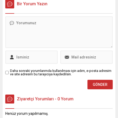
açık pazar alanlarında
Sokağı”, ilk gününde yoğun
Bir Yorum Yazın
kurban ibadetlerini hijyenik
ilgiyle kapılarını açtı.
ve sağlıklı bir ortamda
Ramazan’ın huzurunu,
sorunsuz olarak yerine
bereketini ve kültürel
getirdi. Osmangazi
zenginliğini bir araya getiren
Belediyesi, her yıl olduğu gibi
etkinlikler, Osmangazi
bu Kurban Bayramı’nda da
Meydanı ve Üftade
Osmangazi halkı için
Meydanı’nda vatandaşlarla
hazırladığı kurban kesim
buluştu. Osmangazi
alanları ile vatandaşlara
Meydanı’nda düzenlenen
sorunsuz bir...
Ney Dinletisi, Ramazan
Sokağı etkinliklerinin ilk
durağı oldu....
Daha sonraki yorumlarımda kullanılması için adım, e-posta adresim
ve site adresim bu tarayıcıya kaydedilsin.
Ziyaretçi Yorumları - 0 Yorum
Henüz yorum yapılmamış.