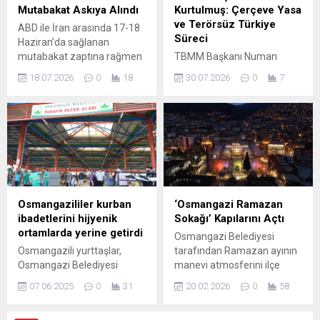
nesil, özellikle daha hızlı ve
aileleri ve çocukları
Mutabakat Askıya Alındı
Kurtulmuş: Çerçeve Yasa
verimli bir işlemciyle
unutmadı. Sosyal yardım
ve Terörsüz Türkiye
ABD ile İran arasında 17-18
performans...
çalışmaları kapsamında
Süreci
Haziran’da sağlanan
yaklaşan Kurban Bayramı
mutabakat zaptına rağmen
TBMM Başkanı Numan
öncesinde kırsal
iki taraf arasındaki gerginlik
Kurtulmuş, İnebolu’da
mahallelerde oturan...
18.07.2026
0
18
30.07.2026
0
7
yeniden tırmanıyor. ABD
düzenlenen İstiklal
ordusunun İran hedeflerine
Madalyası Takdim
yönelik operasyonları
Töreni’nde terörsüz Türkiye
sürerken, Tahran da
hedefiyle ilgili önemli
Körfez’deki askeri üsler
değerlendirmelerde
başta olmak üzere
bulundu. Meclis
bölgedeki Amerikan
çalışmalarında olan çerçeve
varlıklarına misilleme
yasa sürecine dair yaptığı
adımları atmaya devam
açıklamalarda, partiler arası
Osmangazililer kurban
‘Osmangazi Ramazan
ediyor. İran Dışişleri Bakan
uzlaşının önemine vurgu
ibadetlerini hijyenik
Sokağı’ Kapılarını Açtı
Yardımcısı Kazım
yaptı. Kurtulmuş, hazırlanan
ortamlarda yerine getirdi
Osmangazi Belediyesi
Garibabadi, devlet
düzenlemenin genel af veya
Osmangazili yurttaşlar,
tarafından Ramazan ayının
televizyonuna yaptığı
kişisel bir af olmayacağını,
Osmangazi Belediyesi
manevi atmosferini ilçe
açıklamada Tahran’ın...
ancak örgütün tamamen
tarafından kurban kesim
genelinde yaşatmak
çözülmesi ve silah
07.06.2025
0
31
20.02.2026
0
58
alanı olarak hazırlanan 23
amacıyla hayata geçirilen
bırakmasının tescil...
farklı noktadaki kapalı ve
“Osmangazi Ramazan