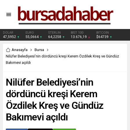
DOLAR
EURO
STERLİN
BIST 100
BITCOIN
47,5952
55,0664
64,2258
13.676,19
$64739
Anasayfa
Bursa
Nilüfer Belediyesi’nin dördüncü kreşi Kerem Özdilek Kreş ve Gündüz
Bakımevi açıldı
Nilüfer Belediyesi’nin
dördüncü kreşi Kerem
Özdilek Kreş ve Gündüz
Bakımevi açıldı