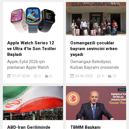
Apple Watch Series 12
Osmangazili çocuklar
ve Ultra 4’te Son Testler
bayram sevincini erken
Başladı
yaşadı
Apple, Eylül 2026 için
Osmangazi Belediyesi,
planlanan Apple Watch
Kurban Bayramı öncesinde
Series 12 ve Apple Watch
ilçede yaşayan çocukların
27.07.2026
0
6
04.06.2025
0
21
Ultra 4 modellerinin son test
yüzünü güldürdü. Kırsal
aşamalarına geçti. Yeni
mahallelerde oturan ihtiyaç
saatlerin dış görünümünde
sahibi ailelerin çocukları için
büyük değişiklikler
dağıtılan bayramlık
beklenmiyor; odak daha çok
kıyafetler ile binlerce çocuk
iç donanım ve yazılım
çifte bayram yaşadı.
iyileştirmelerine kaymış
Osmangazi Belediyesi,
durumda. İŞLEMCİ VE
yaklaşan Kurban
PERFORMANS ODAKLI Bu
Bayramı’nda ihtiyaç sahibi
ABD-İran Geriliminde
TBMM Başkanı