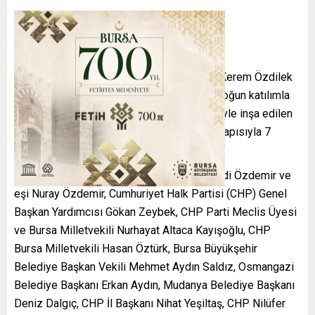
Nilüfer Belediyesi’nin dördüncü kreşi olan Kerem Özdilek
Kreş ve Gündüz Bakımevi’nin açılış töreni yoğun katılımla
gerçekleştirildi. Özdilek Holding’in desteğiyle inşa edilen
kreş, çağdaş eğitim anlayışı ve modern altyapısıyla 7
derslikte 112 öğrenciye eğitim verecek.
Açılış törenine Nilüfer Belediye Başkanı Şadi Özdemir ve
eşi Nuray Özdemir, Cumhuriyet Halk Partisi (CHP) Genel
Başkan Yardımcısı Gökan Zeybek, CHP Parti Meclis Üyesi
ve Bursa Milletvekili Nurhayat Altaca Kayışoğlu, CHP
Bursa Milletvekili Hasan Öztürk, Bursa Büyükşehir
Belediye Başkan Vekili Mehmet Aydın Saldız, Osmangazi
Belediye Başkanı Erkan Aydın, Mudanya Belediye Başkanı
Deniz Dalgıç, CHP İl Başkanı Nihat Yeşiltaş, CHP Nilüfer