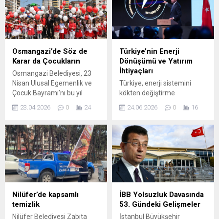
gösterimleri ve küçük
Nilüfer İlçe Başkanı Özgür
puntolarla gizlenen
Şahin’in açılış konuşmasıyla
koşulların tespit edildiği
başladı. Programa Türkiye
denetimlerde, şeffaflık
Muhtarlar Konfederasyonu
vurgusu öne çıkıyor.
Temsilcisi Dilek Tez, Bursa
Osmangazi’de Söz de
Türkiye’nin Enerji
Denetimler sonucunda;
Muhtarlar Derneği Başkanı
Karar da Çocukların
Dönüşümü ve Yatırım
kampanya metninde geniş
Erol Yılmazer, Nilüfer
İhtiyaçları
Osmangazi Belediyesi, 23
kapsam vaadi verilirken
Muhtarlar Derneği Başkanı
Nisan Ulusal Egemenlik ve
Türkiye, enerji sistemini
birçok ürünün dipnotlarla
Recep Bayraktar, Nilüferli...
Çocuk Bayramı’nı bu yıl
kökten değiştirme
hariç...
hayalleri gerçeğe
sürecinde; güneş, rüzgar ve
23.04.2026
0
24
24.06.2026
0
16
dönüştüren anlamlı bir
nükleer gibi kaynaklara
projeyle taçlandırdı.
yaptığı yatırımlarla
Osmangazi Çocuk
önümüzdeki yıllara
Meclisi’nin aldığı kararla
hazırlanıyor. Bakan
hayat bulan Karıncalı Parkı,
Alparslan Bayraktar,
neşe ve coşku dolu bir
uluslararası yatırımcı ve
törenle hizmete açıldı.
finans çevrelerine yönelik
Osmangazi Belediyesi,
sunumunda ülkenin enerji
çocukların düşüncelerine
stratejisinin ana hatlarını ve
Nilüfer’de kapsamlı
İBB Yolsuzluk Davasında
önem veren ve onları yerel
yatırım gereksinimlerini
temizlik
53. Gündeki Gelişmeler
yönetim süreçlerine aktif
paylaştı. Elektrik talebinin
Nilüfer Belediyesi Zabıta
İstanbul Büyükşehir