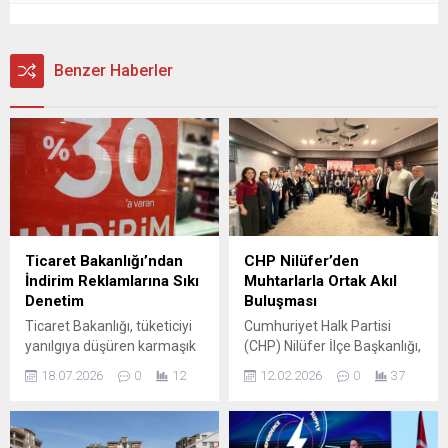
Benzer Haberler
Ticaret Bakanlığı’ndan
CHP Nilüfer’den
İndirim Reklamlarına Sıkı
Muhtarlarla Ortak Akıl
Denetim
Buluşması
Ticaret Bakanlığı, tüketiciyi
Cumhuriyet Halk Partisi
yanılgıya düşüren karmaşık
(CHP) Nilüfer İlçe Başkanlığı,
indirim hesaplamalarına
Nilüfer’de görev yapan
18.07.2026
0
12
12.02.2026
0
37
karşı sıkı önlemler alıyor.
mahalle muhtarlarıyla
“Yüzde 50 + yüzde 20 +
kahvaltı programında bir
yüzde 10” gibi üst üste
araya geldi. Yoğun katılımla
bindirilen indirim
gerçekleşen buluşma, CHP