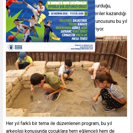
Nilüfer Belediyesi, çocukların doğayla bağ kurduğu,
bilimsel meraklarını geliştirdiği ve yeni beceriler kazandığı
“Nilüfer Doğa ve Bilim Yaz Okulu”nun dokuzuncusunu bu yıl
1-31 Temmuz tarihleri arasında gerçekleştiriyor.
Her yıl farklı bir tema ile düzenlenen program, bu yıl
arkeoloji konusunda çocuklara hem eğlenceli hem de