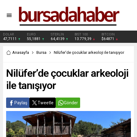
DOLAR
EURO
STERLİN
BIST 100
BITCOIN
47,7111
55,1881
64,4139
13.779,39
$64871
Anasayfa
Bursa
Nilüfer’de çocuklar arkeoloji ile tanışıyor
Nilüfer’de çocuklar arkeoloji
ile tanışıyor
Paylaş
Tweetle
Gönder