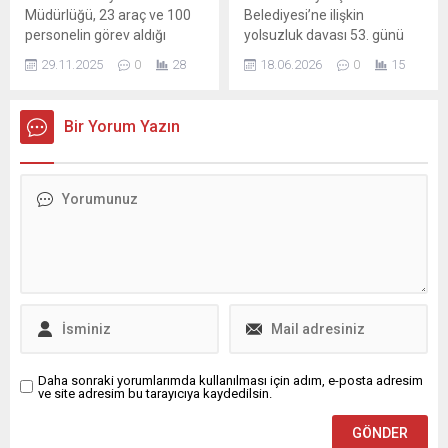
şekilde dahil eden...
hızlı yükselişi, enerji arz
Müdürlüğü, 23 araç ve 100
Belediyesi’ne ilişkin
güvenliği ve 2053 için
personelin görev aldığı
yolsuzluk davası 53. günü
belirlenen karbon nötrlük
çalışmada ilçe genelinde
geride bıraktı; duruşma
hedefi,...
29.11.2025
0
28
18.06.2026
0
15
kamu kullanımına açık
savunmalarla devam
alanları daraltan ve kentsel
edecek ve bugün tutukluluk
estetiğini bozan
değerlendirmesi
Bir Yorum Yazın
materyalleri yasal prosedür
yapılacaktır. Toplamda 68’i
çerçevesinde topladı. Nilüfer
tutuklu olmak üzere 414
Belediyesi, kent genelinde
sanığın yargılandığı
yaya güvenliğini tehdit eden
dosyada, savunmaların
ve erişilebilirliği kısıtlayan
ardından duruşma savcısı
unsurlara karşı başlattığı
mütalaasını sunacak ve
denetimlerini sıkılaştırdı.
mahkeme heyeti kararını
Nilüfer Belediyesi Zabıta
açıklayacaktır. Duruşmada
Müdürlüğü ekiplerinin
İBB İmar Müdürü Ramazan
yürüttüğü...
Gülten ile avukatları
savunma yapacak; ayrıca...
Daha sonraki yorumlarımda kullanılması için adım, e-posta adresim
ve site adresim bu tarayıcıya kaydedilsin.