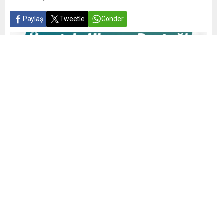
Paylaş
Tweetle
Gönder
Yayınlama: 19.06.2026
A
A
+
-
0
BURSA BÜYÜKŞEHİR BELEDİYESİ BAŞKAN VEKİLİ