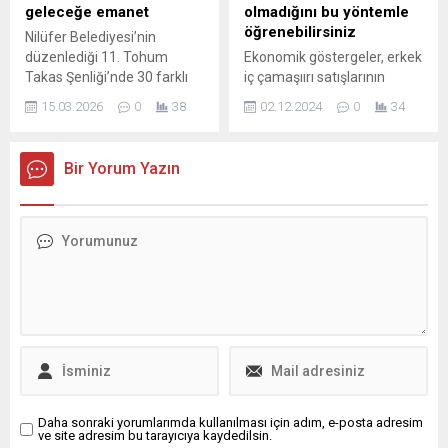
Galatasaray’da sergilediği
geleceğe emanet
olmadığını bu yöntemle
başarılar ve Şampiyonlar
öğrenebilirsiniz
Nilüfer Belediyesi’nin
Ligi’ndeki performansı,
düzenlediği 11. Tohum
Ekonomik göstergeler, erkek
İtalyan kulübünün dikkatini...
Takas Şenliği’nde 30 farklı
iç çamaşıırı satışlarının
çeşitten toplam 15 bin paket
ardındaki dinamikleri
15.03.2026
0
38
02.12.2024
0
34
tohum vatandaşlarla
anlamamıza yardımcı olur.
paylaşıldı. Şenlikte tohum
Bu içerikte, bu satışların
takasının yanı sıra konserler,
ekonomik etkilerini ve
Bir Yorum Yazın
atölyeler ve çeşitli etkinlikler
tüketici davranışlarını
gerçekleştirildi. Nilüfer
keşfedin.
Belediyesi tarafından
düzenlenen 11. Tohum
Takas Şenliği’nde yerel
tohumlar toprakla buluşmak
üzere vatandaşlarla
paylaşıldı. Nilüfer Belediyesi,
Nilüfer Tarımsal Kalkınma
Kooperatifi (NİLKOOP)...
Daha sonraki yorumlarımda kullanılması için adım, e-posta adresim
ve site adresim bu tarayıcıya kaydedilsin.