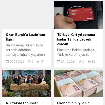
ikramiyesinde de sevindiren
Silivri’den İzmir Buca
haberi alamadı. İkramiye
Cezaevi’ne sevk edilen
sadece 1000 TL zamlandı
Beylikdüzü Belediye Başkanı
ve 4 bin liraya çıkarıldı.
Mehmet Murat Çalık’ın
'Sadaka gibi' tanımıyla ...
sağlık durumu ciddiyetini
koruyor. Geçmişte iki kez
kanser ...
Okan Buruk’a Lazio’nun
Türkiye Kart yıl sonuna
İlgisi
kadar 18 ilde geçerli
olacak
Galatasaray, Süper Lig’de
art arda dördüncü
Ulaştırma Bakanı Uraloğlu,
şampiyonluğunu yaşarken
Türkiye Kart Projesi ile
kadrosundaki yıldızlara
ulaşımda devrim niteliğinde
20.05.2026
0
17
27.10.2024
0
80
gelen teklifler kadar teknik
değişiklikler yapılacağını
ekip için de hareketli
duyurdu. Bu yenilik, toplu
haberler gündemde. İtalyan
taşıma sistemlerini nasıl
basınındaki haberlere göre;
etkileyecek? Detaylar ve
Lazio, sportif direktör
açıklamalar için hemen
Angelo Fabiani liderliğinde
okuyun!
teknik direktör adayları
listesinde Okan Buruk’u ön
sıraya aldı. Buruk’un
Nilüfer’de tohumlar
Ekonominin iyi olup