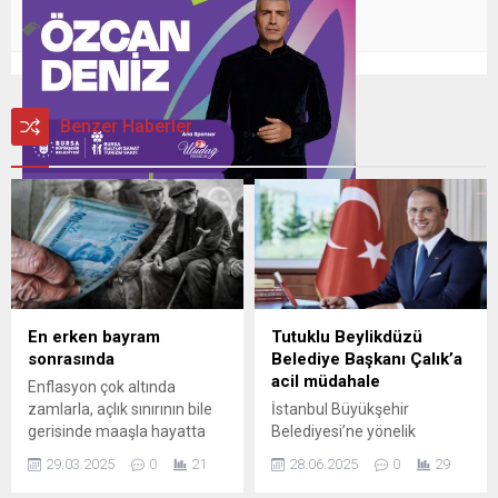
Bir
eğitim
kadın
Nilüfer
Nilüfer Belediye
,
,
,
,
Benzer Haberler
En erken bayram
Tutuklu Beylikdüzü
sonrasında
Belediye Başkanı Çalık’a
acil müdahale
Enflasyon çok altında
zamlarla, açlık sınırının bile
İstanbul Büyükşehir
gerisinde maaşla hayatta
Belediyesi’ne yönelik
kalmaya çalışan milyonlarca
yürütülen soruşturma
29.03.2025
0
21
28.06.2025
0
29
emekli bayram
kapsamında tutuklanan ve