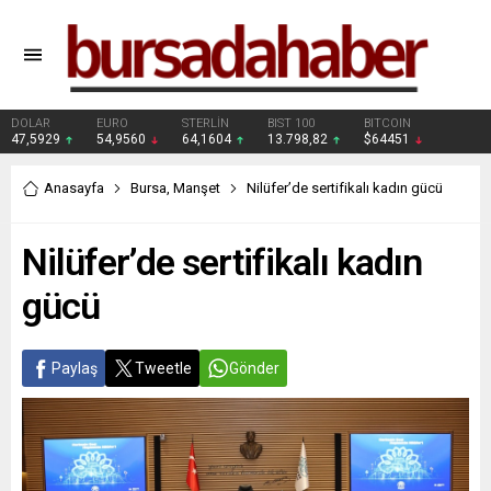
DOLAR
EURO
STERLİN
BIST 100
BITCOIN
47,5929
54,9560
64,1604
13.798,82
$64451
Anasayfa
Bursa
,
Manşet
Nilüfer’de sertifikalı kadın gücü
Nilüfer’de sertifikalı kadın
gücü
Paylaş
Tweetle
Gönder