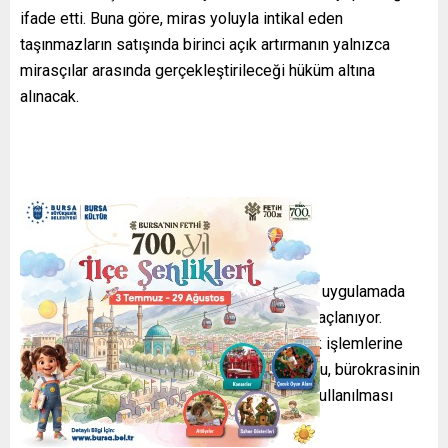
ifade etti. Buna göre, miras yoluyla intikal eden
taşınmazların satışında birinci açık artırmanın yalnızca
mirasçılar arasında gerçekleştirileceği hüküm altına
alınacak.
Düzenleme ile ailevi bağların korunması ve uygulamada
yaşanan suistimallerin önüne geçilmesi amaçlanıyor.
Noterlik işlemlerinde dijital kolaylık Noterlik işlemlerine
ilişkin düzenlemelere de değinen Akbaşoğlu, bürokrasinin
azaltılması ve dijital imkanların daha etkin kullanılması
amacıyla yeni adımlar atıldığını söyledi.