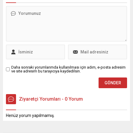
Gökçeköy mahallelerinde
duyuruldu.Yapılan son
kapsamlı bir çalışmayla
açıklamada Irak'ın
yolları yeniliyor. Bursa
kuzeyinde yer ...
Büyükşehir Belediyesi
Ulaşım Dairesi Başkanlığı
tarafından 17 ilçede bakım
ve onarıma ihtiyaç duyanlar
yolları, daha güvenli ve
konforlu kılmak için
teyakkuza...
Daha sonraki yorumlarımda kullanılması için adım, e-posta adresim
ve site adresim bu tarayıcıya kaydedilsin.
Ziyaretçi Yorumları - 0 Yorum
Henüz yorum yapılmamış.