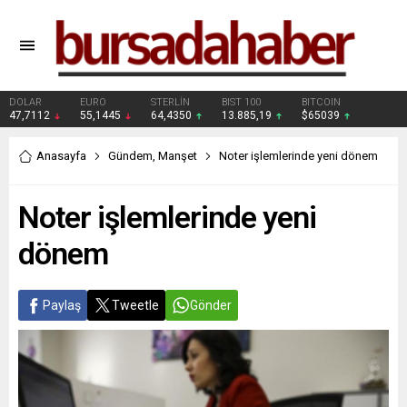
DOLAR
EURO
STERLİN
BIST 100
BITCOIN
47,7112
55,1445
64,4350
13.885,19
$65039
Anasayfa
Gündem
,
Manşet
Noter işlemlerinde yeni dönem
Noter işlemlerinde yeni
dönem
Paylaş
Tweetle
Gönder