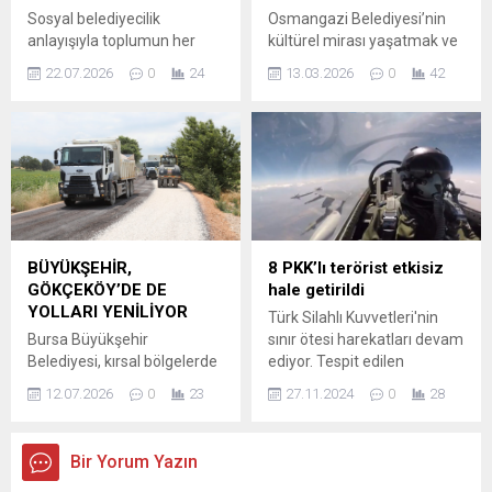
Bayraktar, toplantının
Sosyal belediyecilik
Osmangazi Belediyesi’nin
moderatörlüğünü yapan
anlayışıyla toplumun her
kültürel mirası yaşatmak ve
Uluslararası Enerji Ajansı
kesimine dokunan
Anadolu’nun hafızasında
Başkanı...
22.07.2026
0
24
13.03.2026
0
42
Osmangazi Belediyesi,
yer eden ezgileri yeni
Alzheimer hastalarının
kuşaklarla buluşturmak
yaşam kalitesini artırmaya
amacıyla düzenlediği
yönelik çalışmalarını sosyal
“Anadolu’nun Türkü Yolları”
etkinliklerle desteklemeye
programı, ‘kahramanlık
devam ediyor. Bu kapsamda
türküleriyle’ dinleyicileri
Osmangazi Belediyesi
buluşturdu. Osmangazi
Alzheimer Gündüz Bakım
Belediyesi’nin kültürel mirası
Evi (ALBAM) üyeleri için
yaşatmak ve Anadolu’nun
BÜYÜKŞEHİR,
8 PKK’lı terörist etkisiz
Demirtaş Mesire Alanı’nda
hafızasında yer eden
GÖKÇEKÖY’DE DE
hale getirildi
piknik programı düzenlendi.
ezgileri yeni kuşaklarla
YOLLARI YENİLİYOR
Türk Silahlı Kuvvetleri'nin
Şehrin doğal güzellikleri
buluşturmak amacıyla
Bursa Büyükşehir
sınır ötesi harekatları devam
arasında bir araya gelen
düzenlediği “Anadolu’nun
Belediyesi, kırsal bölgelerde
ediyor. Tespit edilen
ALBAM üyeleri, gün
Türkü Yolları” programı,
ulaşımı rahatlatacak
teröristler etkisiz hale
boyunca düzenlenen...
‘kahramanlık türküleriyle’
12.07.2026
0
23
27.11.2024
0
28
yatırımlarına her geçen bir
getirilmeye devam ederken
dinleyicileri buluşturdu.
yenisini ekliyor, bu
son gelişme Milli Savunma
Asırlardır...
kapsamda Nilüfer ilçesine
Bakanlığı'nın sosyal medya
Bir Yorum Yazın
bağlı İrfaniye, Balabancık ve
hesabından