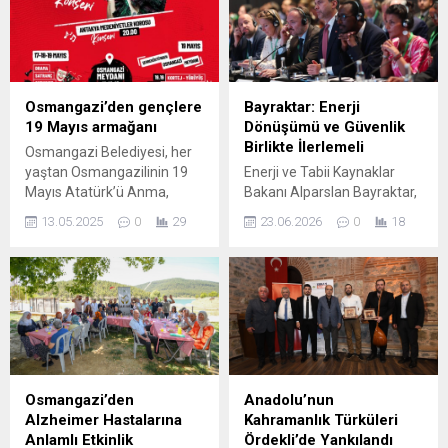
Osmangazi’den gençlere
Bayraktar: Enerji
19 Mayıs armağanı
Dönüşümü ve Güvenlik
Birlikte İlerlemeli
Osmangazi Belediyesi, her
yaştan Osmangazilinin 19
Enerji ve Tabii Kaynaklar
Mayıs Atatürk’ü Anma,
Bakanı Alparslan Bayraktar,
Gençlik ve Spor Bayramı
Londra’daki COP31-IEA Üst
13.05.2025
0
29
23.06.2026
0
18
coşkusunu doyasıya
Düzey Enerji Dönüşümü
yaşaması için birbirinden
Diyaloğu’nda enerji
özel etkinliklerden oluşan bir
dönüşümü ile enerji
program hazırladı. Birçok
güvenliğinin eş zamanlı
sportif faaliyetin yanı sıra
ilerlemesi gerektiğini
müzik ve eğlence dolu
vurguladı. Konuşmasında
etkinliklerin yer alacağı
Türkiye’nin yatırım ve iş
kutlama programı, 16 Mayıs
birliğine açık olduğunu
Cumartesi günü başlayacak
belirterek, dayanıklı ve temiz
Osmangazi’den
Anadolu’nun
ve 19 Mayıs Pazartesi günü
enerji sistemlerine olan
Alzheimer Hastalarına
Kahramanlık Türküleri
sona erecek....
bağlılığını ifade etti.
Anlamlı Etkinlik
Ördekli’de Yankılandı