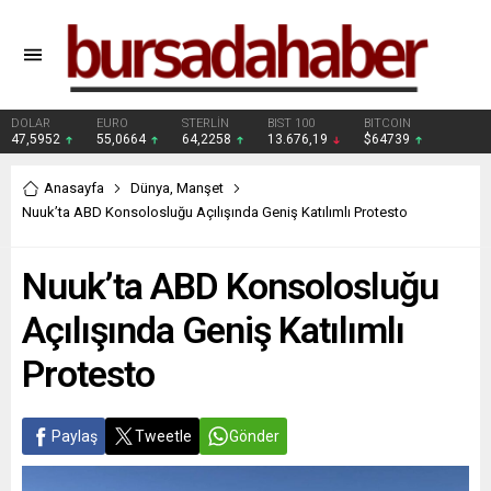
DOLAR
EURO
STERLİN
BIST 100
BITCOIN
47,5952
55,0664
64,2258
13.676,19
$64739
Anasayfa
Dünya
,
Manşet
Nuuk’ta ABD Konsolosluğu Açılışında Geniş Katılımlı Protesto
Nuuk’ta ABD Konsolosluğu
Açılışında Geniş Katılımlı
Protesto
Paylaş
Tweetle
Gönder