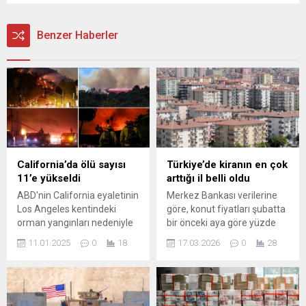
Benzer Haberler
California’da ölü sayısı
Türkiye’de kiranın en çok
11’e yükseldi
arttığı il belli oldu
ABD'nin California eyaletinin
Merkez Bankası verilerine
Los Angeles kentindeki
göre, konut fiyatları şubatta
orman yangınları nedeniyle
bir önceki aya göre yüzde
hayatını kaybedenlerin
1,8 oranında artış gösterdi.
11.01.2025
0
18
17.03.2026
0
28
sayısı 11'e yükseldi.
Yeni kiracı kira endeksi
şubatta bir önceki aya göre
yüzde 1,6 artarken, reel
olarak artış yüzde 2 oldu.
Kiralarda en yüksek yıllık