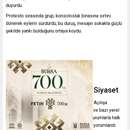
duyurdu.
Protesto sırasında grup, konsolosluk binasına sırtını
dönerek eylemi sürdürdü; bu duruş, mesajın sokakta güçlü
şekilde yankı bulduğunu ortaya koydu.
Güvenlik, Katılım ve Yerel Siyaset
Olay yerine yoğun güvenlik önlemleri alındı. Açılışa
Grönland Başbakanı Jens-Frederik Nielsen ve bazı yerel
siyasetçilerin katılmaması, adadaki resmi kurumlarla halk
arasındaki mesafenin bir göstergesi olarak yorumlandı.