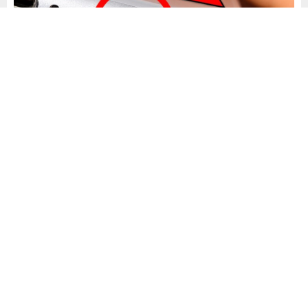
Yayınlama: 22.05.2026
A
A
+
-
0
Cep telefonlarının hoparlör ızgarasında zaman içinde
biriken toz, sesin azalmasına ve bulanık çıkmasına yol
açabilir. Bu sorunu basit ev malzemeleriyle gidermek
mümkün; uzman müdahalesine gerek kalmadan hoparlörün
performansını geri kazanabilirsiniz.
Uygulaması kolay ve güvenli bir yöntem olarak temiz,
yumuşak uçlu bir kaş fırçası işinizi görecektir. İşleme