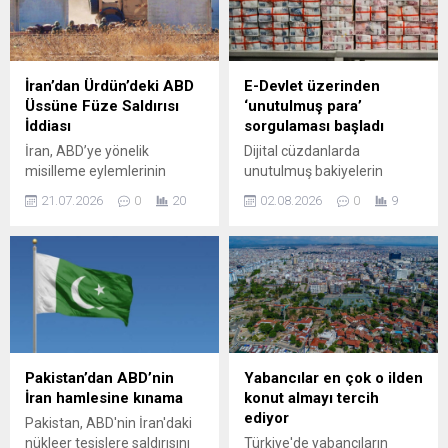
artış yüzde 41 ile İstanbul'da
görüldü.
İran’dan Ürdün’deki ABD
E-Devlet üzerinden
Üssüne Füze Saldırısı
‘unutulmuş para’
İddiası
sorgulaması başladı
İran, ABD’ye yönelik
Dijital cüzdanlarda
misilleme eylemlerinin
unutulmuş bakiyelerin
sürdüğünü belirtti; Devrim
tespiti için e-Devlet'e yeni bir
21.07.2026
0
20
02.08.2026
0
9
Muhafızları tarafından
sorgulama hizmeti eklendi.
Ürdün’deki bir Amerikan
Vatandaşlar ve yasal
yerleşkesine saldırı yapıldığı
mirasçılar, tek ekranda tüm
iddia edildi. Yapılan yazılı
hesap durumlarını ve
açıklamada, operasyonun
bakiyelerini görebiliyor.
Rukban bölgesinde
gerçekleştiği ve saldırıda
hedef alınan yerleşkenin
ABD güçlerine ait olduğu
Pakistan’dan ABD’nin
Yabancılar en çok o ilden
belirtildi. Açıklamada
İran hamlesine kınama
konut almayı tercih
saldırının gerekçesi olarak
ediyor
Pakistan, ABD'nin İran'daki
ABD’nin bölgedeki
nükleer tesislere saldırısını
Türkiye'de yabancıların