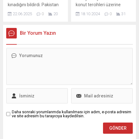
davranışları ve sivillere
kınadığını bildirdi. Pakistan
konut tercihleri üzerine
yönelik eylemleri gösterildi.
Dışişleri Bakanlığı, ABD'nin
kapsamlı bir analiz. Antalya
İddialarda, saldırıda bazı...
22.06.2025
0
20
18.10.2024
0
31
İran'daki nükleer tesislere
ve İstanbul'un öne çıkan
saldırısının ardından
özellikleri, yaşam
açıklamada bulundu.
standartları ve yatırım
Bir Yorum Yazın
Açıklamada, "CİDDİ ŞEKİLDE
fırsatları ile yabancı alıcıların
ENDİŞE DUYUYORUZ"
tercihlerini keşfedin.
“Pakistan, İsrail ...
Daha sonraki yorumlarımda kullanılması için adım, e-posta adresim
ve site adresim bu tarayıcıya kaydedilsin.