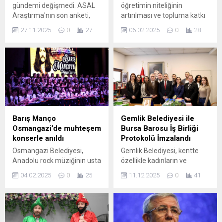
gündemi değişmedi. ASAL
öğretimin niteliğinin
Araştırma'nın son anketi,
artırılması ve topluma katkı
iktidarın "ekonomide
konusunda farklı kurumlarla
27.11.2025
0
27
06.02.2025
0
28
istikrar" söylemlerine
ilişkilerini geliştirmeye
rağmen sokağın gerçeğinin
odaklanan Bursa Uludağ
"geçim derdi" olduğunu bir
Üniversitesi (BUÜ), özel
kez ortaya çıkardı.
sektör temsilcileriyle işbirliği
Vatandaşın en büyük
protokolleri imzalamaya
kâbusu ...
devam ediyor. BUÜ yönetimi,
sektörünün öncü
firmalarından BYB Etiket ile
özel bir işbirliğini hayata
Barış Manço
Gemlik Belediyesi ile
geçiriyor. Akademik
Osmangazi’de muhteşem
Bursa Barosu İş Birliği
çalışmalar yürütülmesi,
konserle anıldı
Protokolü İmzalandı
ortak projeler yapılması ve
Osmangazi Belediyesi,
Gemlik Belediyesi, kentte
öğrencilere yönelik staj ve...
Anadolu rock müziğinin usta
özellikle kadınların ve
ismi Barış Manço’yu
çocukların güvenliğini,
04.02.2025
0
25
11.12.2025
0
41
vefatının 26. yılında
haklarını ve yaşam hakkını
şarkılarıyla andı. Sanata ve
korumaya yönelik
sanatçıya büyük değer
çalışmaları güçlendirmek
veren Osmangazi
amacıyla Bursa Barosu ile
Belediyesi, Türkiye’nin
önemli bir iş birliği protokolü