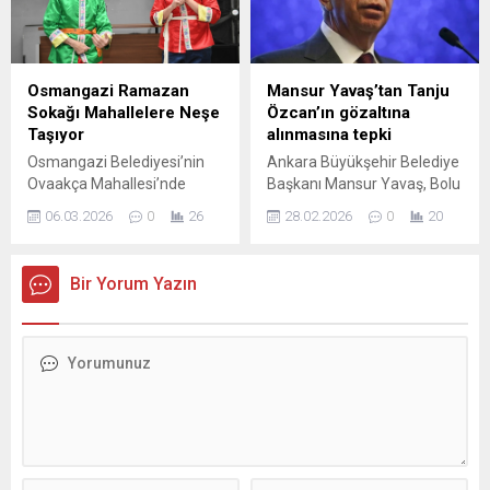
yetiştirdiği önemli
imzaladı. Protokol, Gemlik
sanatçılardan olan ve 7’den
Belediye Başkanı Şükrü
70’e herkesin severek
Deviren ile Bursa Barosu
şarkılarını dinlediği usta
Başkanı Av. Metin Öztosun
Osmangazi Ramazan
Mansur Yavaş’tan Tanju
sanatçı Barış Manço’yu
tarafından imza altına alındı.
Sokağı Mahallelere Neşe
Özcan’ın gözaltına
ölümünün 26’ıncı yılında
İmzalanan iş birliği, öncelikli
Taşıyor
alınmasına tepki
unutmadı. Osmangazi
olarak şiddet mağduru...
Osmangazi Belediyesi’nin
Ankara Büyükşehir Belediye
Belediyesi’nin Panorama
Ovaakça Mahallesi’nde
Başkanı Mansur Yavaş, Bolu
1326 Bursa Fetih
düzenlediği Karagöz orta
Belediye Başkanı Tanju
Müzesi’nde düzenlediği...
06.03.2026
0
26
28.02.2026
0
20
oyunu ve sihirbazlık
Özcan'ın gözaltına
gösterileri, Ramazan
alınmasına ilişkin, "Kaçma
akşamına neşe kattı.
şüphesi olmayan, delil
Bir Yorum Yazın
Çocuklar kahkaha ve
karartma ihtimali
şaşkınlık dolu anlar yaşarken
bulunmayan ve görevini
aileler de keyifli bir akşam
kamuoyu önünde sürdüren
geçirdi. Ramazan ayının
bir belediye başkanının
manevi atmosferini kentin
sabahın erken saatlerinde
dört bir yanında yaşatan
evinden alınması hangi
Osmangazi Belediyesi,
hukuki zorunluluğa
kurduğu iftar sofralarının
dayanmaktadır?" dedi.
yanı sıra düzenlediği