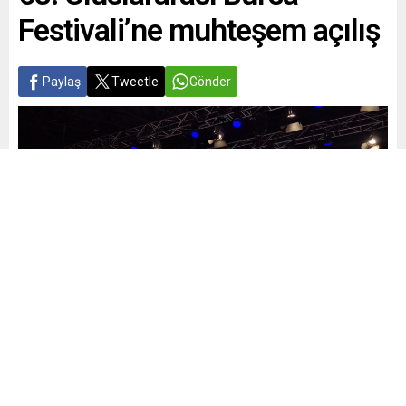
Festivali’ne muhteşem açılış
Paylaş
Tweetle
Gönder
Yayınlama: 06.07.2025
A
A
+
-
0