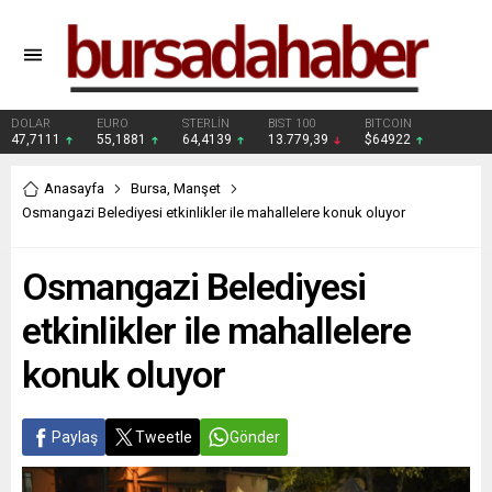
DOLAR
EURO
STERLİN
BIST 100
BITCOIN
47,7111
55,1881
64,4139
13.779,39
$64922
Anasayfa
Bursa
,
Manşet
Osmangazi Belediyesi etkinlikler ile mahallelere konuk oluyor
Osmangazi Belediyesi
etkinlikler ile mahallelere
konuk oluyor
Paylaş
Tweetle
Gönder