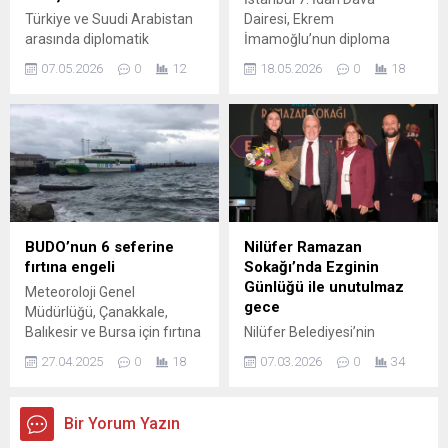
vatandaşlar, taleplerini
Türkiye ve Suudi Arabistan
Dairesi, Ekrem
yetkililere duyurmak
arasında diplomatik
İmamoğlu’nun diploma
amacıyla Emeklilikte Tarihe
ilişkilerde yeni bir adım atıldı.
iptaline ilişkin İstanbul 5.
Takılanlar Derneği’ni
07.05.2026
0
12
18.05.2026
0
18
Dışişleri Bakanı Hakan Fidan
İdare Mahkemesi’nde açtığı
(ETTDER) kurdu. Dernek,
ile Suudi Arabistan Dışişleri
davanın reddine yönelik
birçok mecrada...
Bakanı Prens Faysal bin
istinaf başvurusunu
Ferhan Al-Suud’un
değerlendirdi. Mahkeme,
katılımıyla gerçekleştirilen
önceden verilen kararın usul
Türk-Suudi Koordinasyon
ve hukuka uygun olduğunu
Konseyi Toplantısı
belirterek, istinaf
sonrasında iki ülke arasında
dilekçesinde yer alan
vize muafiyetine dair bir
iddiaların kararın
BUDO’nun 6 seferine
Nilüfer Ramazan
anlaşma imzalandı.
bozulmasını
fırtına engeli
Sokağı’nda Ezginin
İmzalanan metin, özellikle
gerektirmediğine hükmetti.
Günlüğü ile unutulmaz
Meteoroloji Genel
diplomatik temasları
Kararda, 2577 sayılı İdari
gece
Müdürlüğü, Çanakkale,
kolaylaştırmayı amaçlıyor;
Yargılama Usulü
Balıkesir ve Bursa için fırtına
Nilüfer Belediyesi’nin
fakat bu...
Kanunu’nun 45. maddesinin
uyarısında bulunmuştu.
Cumhuriyet Meydanı’nda
3....
27.04.2025
0
18
07.03.2026
0
34
Yapılan hava durumu
düzenlediği Ramazan
tahminlerine göre, öğle
Sokağı etkinliklerinin son
saatlerinden sonra
konuğu sevilen müzik grubu
Bir Yorum Yazın
Çanakkale, Balıkesir'in
Ezginin Günlüğü oldu.