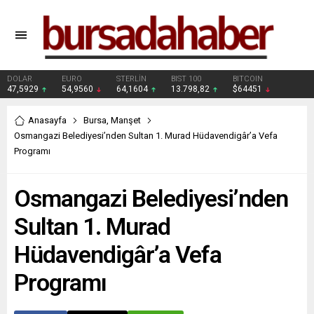
DOLAR
EURO
STERLİN
BIST 100
BITCOIN
47,5929
54,9560
64,1604
13.798,82
$64451
Anasayfa
Bursa
,
Manşet
Osmangazi Belediyesi’nden Sultan 1. Murad Hüdavendigâr’a Vefa
Programı
Osmangazi Belediyesi’nden
Sultan 1. Murad
Hüdavendigâr’a Vefa
Programı