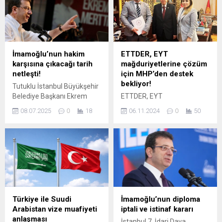
İmamoğlu’nun hakim
ETTDER, EYT
karşısına çıkacağı tarih
mağduriyetlerine çözüm
netleşti!
için MHP’den destek
bekliyor!
Tutuklu İstanbul Büyükşehir
Belediye Başkanı Ekrem
ETTDER, EYT
İmamoğlu'nun lisans
mağduriyetlerine çözüm için
08.07.2025
0
18
06.11.2024
0
50
diplomasının sahte olduğu
MHP Genel Başkanı Bahçeli
iddiasına ilişkin 8 yıl 9 aya
ile görüştü “Emeklilikte
kadar hapis talebiyle hakim
Tarihe Takılanlar Derneği
karşısına çıkacağı tarih belli
(ETTDER), MHP Genel
oldu.
Başkanı Devlet Bahçeli ile
yaptığı görüşmede EYT
Yasası sonrası yaşanan
mağduriyetlere çözüm
önerilerini sundu.
Türkiye ile Suudi
İmamoğlu’nun diploma
09.09.1999 sonrası
Arabistan vize muafiyeti
iptali ve istinaf kararı
çalışmaya başlayan
anlaşması
İstanbul 7. İdari Dava