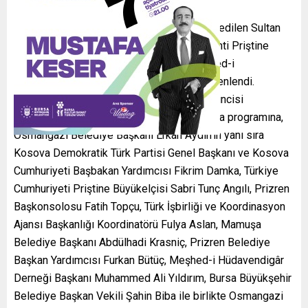
Kosova Meydan Muharebesi sonrası şehit edilen Sultan
1.Murad Hüdavendigar’ın Kosova’nın başkenti Priştine
yakınında bulunan Mazgit köyündeki Meşhed-i
Hüdavendigar Türbesi’nde anma töreni düzenlendi.
Osmangazi Belediyesi tarafından bu yıl 21’incisi
düzenlenen Murad Hüdavendigar Han’ı anma programına,
Osmangazi Belediye Başkanı Erkan Aydın’ın yanı sıra
Kosova Demokratik Türk Partisi Genel Başkanı ve Kosova
Cumhuriyeti Başbakan Yardımcısı Fikrim Damka, Türkiye
Cumhuriyeti Priştine Büyükelçisi Sabri Tunç Angılı, Prizren
Başkonsolosu Fatih Topçu, Türk İşbirliği ve Koordinasyon
Ajansı Başkanlığı Koordinatörü Fulya Aslan, Mamuşa
Belediye Başkanı Abdülhadi Krasniç, Prizren Belediye
Başkan Yardımcısı Furkan Bütüç, Meşhed-i Hüdavendigâr
Derneği Başkanı Muhammed Ali Yıldırım, Bursa Büyükşehir
Belediye Başkan Vekili Şahin Biba ile birlikte Osmangazi