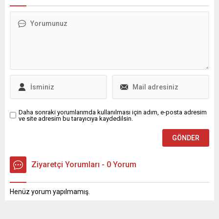
kuzey ve batısı ile Bursa'nın
Meydanı dolduran
batısında başlaması
vatandaşlar, grubun
beklenen kuvvetli ...
unutulmaz şarkılarına hep
bir ağızdan eşlik etti. Nilüfer
Belediyesi, Ramazan ayının
birleştirici ruhunu
Cumhuriyet Meydanı’nda
kurulan Nilüfer Ramazan
Sokağı ile yaşatmaya
devam ediyor. Sevilen
sanatçıların konserleri,
hemşehri derneklerinin
Daha sonraki yorumlarımda kullanılması için adım, e-posta adresim
ve site adresim bu tarayıcıya kaydedilsin.
buluşmaları ve...
Ziyaretçi Yorumları - 0 Yorum
Henüz yorum yapılmamış.