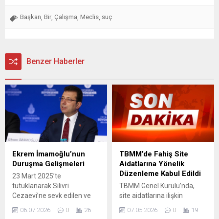
Başkan
Bir
Çalışma
Meclis
suç
,
,
,
,
Benzer Haberler
Ekrem İmamoğlu’nun
TBMM’de Fahiş Site
Duruşma Gelişmeleri
Aidatlarına Yönelik
Düzenleme Kabul Edildi
23 Mart 2025’te
tutuklanarak Silivri
TBMM Genel Kurulu’nda,
Cezaevi’ne sevk edilen ve
site aidatlarına ilişkin
İçişleri Bakanlığı kararıyla
şikayetleri ele alan yeni
06.07.2026
0
26
07.05.2026
0
19
İBB Başkanlığı görevinden
düzenlemeler kabul edildi.