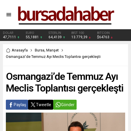
DOLAR
EURO
STERLİN
BIST 100
BITCOIN
47,7111
55,1881
64,4139
13.779,39
$64763
Anasayfa
Bursa
,
Manşet
Osmangazi’de Temmuz Ayı Meclis Toplantısı gerçekleşti
Osmangazi’de Temmuz Ayı
Meclis Toplantısı gerçekleşti
Paylaş
Tweetle
Gönder