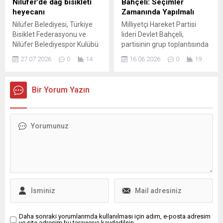
Nilüfer’de dağ bisikleti
Bahçeli: Seçimler
heyecanı
Zamanında Yapılmalı
Nilüfer Belediyesi, Türkiye
Milliyetçi Hareket Partisi
Bisiklet Federasyonu ve
lideri Devlet Bahçeli,
Nilüfer Belediyespor Kulübü
partisinin grup toplantısında
iş birliğiyle düzenlenen
gündeme dair
27.07.2026
0
14
16.06.2026
0
19
Nilüfer Belediyesi 1. Bölge 3.
değerlendirmeler yaptı ve
Etap Dağ Bisikleti Yarışı,
toplantı sonrası basın
Balat Atatürk Ormanı’nda
mensuplarının sorularını
Bir Yorum Yazın
gerçekleştirildi. Yağmurlu
yanıtladı. Muhalefet
havaya ve zorlu koşullarına
cephesinden zaman zaman
rağmen 7 şehirden yaklaşık
yükselen erken seçim
95 sporcu dereceye girmek
çağrılarına ilişkin görüşü
için pedala bastı. Nilüfer
sorulan Bahçeli, bu tür
Belediyesi, Türkiye Bisiklet
tartışmaların zamana ve
Federasyonu ve Nilüfer
hukuka uygun şekilde
Belediyespor Kulübü...
yürütülmesi gerektiğini
vurguladı. Seçim
Tartışmalarına İlişkin Görüş
Bahçeli, seçim
konusundaki...
Daha sonraki yorumlarımda kullanılması için adım, e-posta adresim
ve site adresim bu tarayıcıya kaydedilsin.