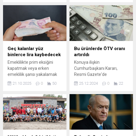
uzaklaştırılan Ekrem
Karar, konut sakinlerinin mali
İmamoğlu, bugün üç ayrı
yükümlülüklerini
davada hâkim karşısına çıktı.
hafifletmeyi ve aidat
Duruşmalar, Silivri Marmara
uygulamalarında şeffaflığı
Kapalı Cezaevi duruşma
artırmayı hedefliyor. Yapılan
salonunda gerçekleştirildi;
değişiklikler arasında
avukatları ve mahkeme
aidatların hesaplanma
heyeti arasında belge
yöntemleri, yöneticilerin
Geç kalanlar yüz
Bu ürünlerde ÖTV oranı
talepleri ve duruşma
yetki ve sorumluluklarına
binlerce lira kaybedecek
artırıldı
nakilleri gündeme geldi.
dair kurallar ile denetim
Emeklilikte prim eksiğini
Konuya ilişkin
İmamoğlu’nun avukatı
mekanizmalarının
kapatmak veya erken
Cumhurbaşkanı Kararı,
Hasan Fehmi Demir,...
güçlendirilmesi yer alıyor. Bu
emeklilik şansı yakalamak
Resmi Gazete'de
düzenlemelerle birlikte,
isteyenler için kritik süreç
yayımlanarak yürürlüğe
tüketicinin korunmasına
21.10.2025
0
50
25.12.2024
0
22
başladı. Uzmanlara göre,
girdi. Buna göre, alkollü
yönelik daha...
2026’da devreye girecek
içeceklerde 1269,73 lira olan
yeni düzenlemeyle
asgari maktu vergi tutarı
borçlanma maliyetleri iki
1428,44 liraya yükseldi.
katına kadar artacak.
Nargile tütünlerinde de
Emeklilik planlamasını yıl
asgari maktu vergi tutarı
sonuna kadar yapmayanlar,
0,34 liradan 0,56 ...
yüz binlerce lira fark
ödemek zorunda kalabilir.