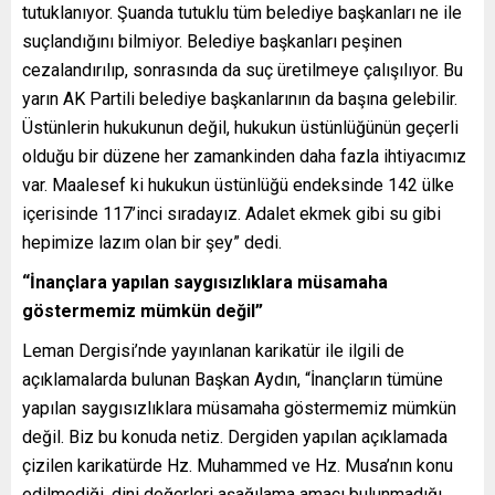
tutuklanıyor. Şuanda tutuklu tüm belediye başkanları ne ile
suçlandığını bilmiyor. Belediye başkanları peşinen
cezalandırılıp, sonrasında da suç üretilmeye çalışılıyor. Bu
yarın AK Partili belediye başkanlarının da başına gelebilir.
Üstünlerin hukukunun değil, hukukun üstünlüğünün geçerli
olduğu bir düzene her zamankinden daha fazla ihtiyacımız
var. Maalesef ki hukukun üstünlüğü endeksinde 142 ülke
içerisinde 117’inci sıradayız. Adalet ekmek gibi su gibi
hepimize lazım olan bir şey” dedi.
“İnançlara yapılan saygısızlıklara müsamaha
göstermemiz mümkün değil”
Leman Dergisi’nde yayınlanan karikatür ile ilgili de
açıklamalarda bulunan Başkan Aydın, “İnançların tümüne
yapılan saygısızlıklara müsamaha göstermemiz mümkün
değil. Biz bu konuda netiz. Dergiden yapılan açıklamada
çizilen karikatürde Hz. Muhammed ve Hz. Musa’nın konu
edilmediği, dini değerleri aşağılama amacı bulunmadığı