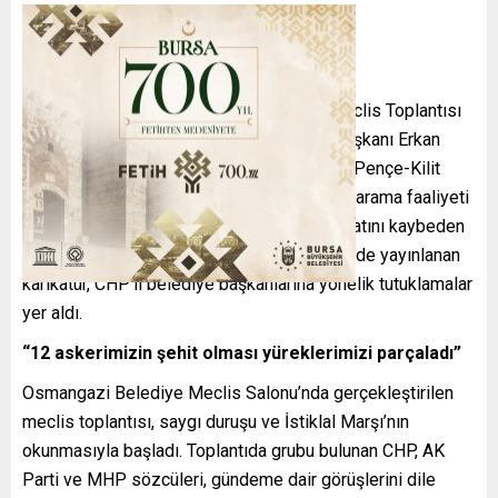
Osmangazi Belediyesi’nin Temmuz Ayı Meclis Toplantısı
yapıldı. Toplantıya, Osmangazi Belediye Başkanı Erkan
Aydın başkanlık yaptı. Meclis gündeminde; Pençe-Kilit
Harekat bölgesinde bir mağaradaki arama-tarama faaliyeti
sırasında metan gazına maruz kalan ve hayatını kaybeden
12 asker, orman yangınları, Leman Dergisi’nde yayınlanan
karikatür, CHP’li belediye başkanlarına yönelik tutuklamalar
yer aldı.
“12 askerimizin şehit olması yüreklerimizi parçaladı”
Osmangazi Belediye Meclis Salonu’nda gerçekleştirilen
meclis toplantısı, saygı duruşu ve İstiklal Marşı’nın
okunmasıyla başladı. Toplantıda grubu bulunan CHP, AK
Parti ve MHP sözcüleri, gündeme dair görüşlerini dile