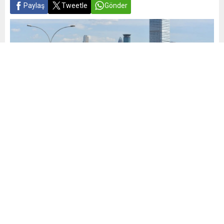
Paylaş
Tweetle
Gönder
Yayınlama: 10.07.2025
A
A
+
-
0
Daha önceki uygulamada, araçların 6. ayın ardından hızla
satılması hedefleniyordu. Yeni düzenlemeyle birlikte,