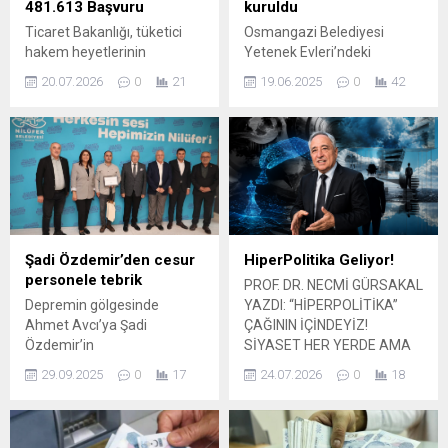
481.613 Başvuru
kuruldu
Ticaret Bakanlığı, tüketici
Osmangazi Belediyesi
hakem heyetlerinin
Yetenek Evleri’ndeki
tüketicilerle satıcı veya
kurslarda eğitim gören
20.07.2026
0
21
19.06.2025
0
42
sağlayıcılar arasındaki
öğrenciler, kurs süresince
uyuşmazlıklarda yargı dışı
yaptıkları eserleri sergileme
çözüm sunduğunu ve bu
fırsatı bulurken aynı
sayede adil, hızlı ve kolay bir
zamanda kurulan Atölye
başvuru imkanı sağlandığını
Pazarında oyunlar
duyurdu. Hakem
oynayarak keyifli bir gün
heyetlerinin ayrıca yargının
geçiriyor. Osmangazi
iş yükünü önemli ölçüde
Belediyesi’nin 8-14 yaş
azalttığı vurgulandı. Bakanlık
aralığındaki çocukların ders
Şadi Özdemir’den cesur
HiperPolitika Geliyor!
açıklamasına göre, yılın ilk
çalışmaları, kitap okuma
personele tebrik
PROF. DR. NECMİ GÜRSAKAL
yarısında tüketici hakem
alışkanlığı kazanmaları, boş
Depremin gölgesinde
YAZDI: “HİPERPOLİTİKA”
heyetlerine 481.613 başvuru
vakitlerini yararlı bir şekilde
Ahmet Avcı’ya Şadi
ÇAĞININ İÇİNDEYİZ!
yapıldı ve...
değerlendirmeleri, sosyal
Özdemir’in
SİYASET HER YERDE AMA
alanda yeteneklerini
misafirperverliğini öven
SİYASAL SONUÇ YOK
geliştirmeleri...
29.09.2025
0
17
24.07.2026
0
18
içten teşekkür. Destek ve
Dünyada siyaset bilimi ve
dayanışmanın sıcak mesajı.
toplumsal dönüşüm
tartışmalarında son
dönemin en dikkat çeken