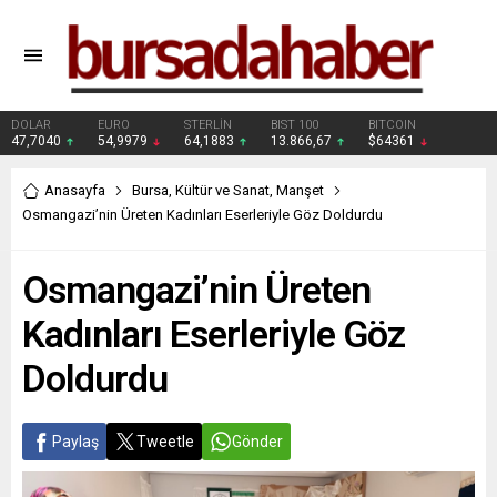
DOLAR
EURO
STERLİN
BIST 100
BITCOIN
47,7040
54,9979
64,1883
13.866,67
$64361
Anasayfa
Bursa
,
Kültür ve Sanat
,
Manşet
Osmangazi’nin Üreten Kadınları Eserleriyle Göz Doldurdu
Osmangazi’nin Üreten
Kadınları Eserleriyle Göz
Doldurdu
Paylaş
Tweetle
Gönder