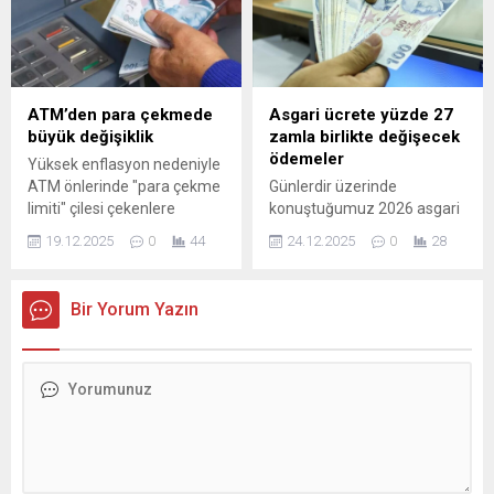
eserlerinden biri olan
Belçikalı siyaset teorisyeni
Anton Jäger’in
“Hyperpolitics: Extreme
Politicization without
ATM’den para çekmede
Asgari ücrete yüzde 27
Political Consequences”
büyük değişiklik
zamla birlikte değişecek
(Hiperpolitika: Siyasal
ödemeler
Yüksek enflasyon nedeniyle
Sonuçlar Doğurmayan Aşırı
ATM önlerinde "para çekme
Günlerdir üzerinde
Siyasallaşma) adlı kitabı,
limiti" çilesi çekenlere
konuştuğumuz 2026 asgari
yayımlanmasının...
bankalardan yeni haber var.
ücret netleşti. Yeni asgari
19.12.2025
0
44
24.12.2025
0
28
Nakit paraya ihtiyacın arttığı,
ücret yüzde 27 artışla 28 bin
mevcut limitlerin ise
75 TL olarak belirlendi. Bu
yetersiz kaldığı günlerde
oran birçok ödemenin de
Bir Yorum Yazın
bankacılık sektörü yeni yıla
yüzde 27 artışla
yeni kurallarla giriyor. Özel ...
değişeceğini gösteriyor.