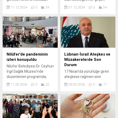
öğrenin. Güvenli ve hızlı
gün artırmaya devam
11.12.2024
0
24
31.12.2024
0
34
işlemler için ipuçları,
ediyor. Arazi yolu çözümleri
hatalardan kaçınma yolları
ve yeni su havuzlarıyla
ve en iyi uygulamalar
çiftçinin derdine derman
hakkında bilgi edinin.
olan Gemlik Belediyesi,
şimdi de ilçenin önemli
markalarından olan zeytinin
hasat döneminde çiftçilerin
yanında oluyor. Tüccar
tarafından 32 TL’ye alınan
Nilüfer’de pandeminin
Lübnan-İsrail Ateşkes ve
yağlık zeytini, Gemlik
izleri konuşuldu
Müzakerelerde Son
Belediyesi 40 TL’den alarak
Durum
Nilüfer Belediyesi Dr. Ceyhun
çiftçinin yüzünü...
İrgil Sağlık Müzesi’nde
17 Nisan’da yürürlüğe giren
düzenlenen programda,
ateşkese rağmen sınır
COVID-19 pandemisinin tıbbi
hattında çatışmaların
11.03.2026
0
22
09.05.2026
0
17
ve toplumsal etkileri
tamamen sona ermediği
değerlendirilirken, salgında
bildiriliyor. Lübnan
hayatını kaybeden sağlık
Cumhurbaşkanı Joseph
çalışanları anıldı. Nilüfer
Avn, ülkesinin ateşkese
Belediyesi Dr. Ceyhun İrgil
bağlı olduğunu ve bunun
Sağlık Müzesi’nde
güneydeki gerginliğin