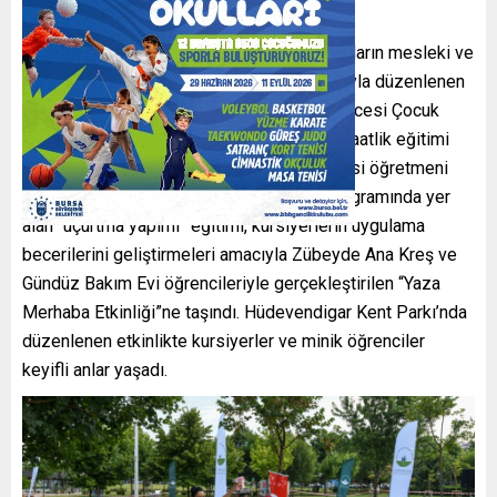
Osmangazi Belediyesi tarafından vatandaşların mesleki ve
sosyal gelişimlerine katkı sağlamak amacıyla düzenlenen
OSMEK kursları kapsamında açılan Okul Öncesi Çocuk
Gelişimi Kursu’na katılan 21 kursiyer, 380 saatlik eğitimi
başarıyla tamamlayarak yardımcı okul öncesi öğretmeni
olarak çalışma imkanı elde ediyor. Kurs programında yer
alan “uçurtma yapımı” eğitimi, kursiyerlerin uygulama
becerilerini geliştirmeleri amacıyla Zübeyde Ana Kreş ve
Gündüz Bakım Evi öğrencileriyle gerçekleştirilen “Yaza
Merhaba Etkinliği”ne taşındı. Hüdevendigar Kent Parkı’nda
düzenlenen etkinlikte kursiyerler ve minik öğrenciler
keyifli anlar yaşadı.