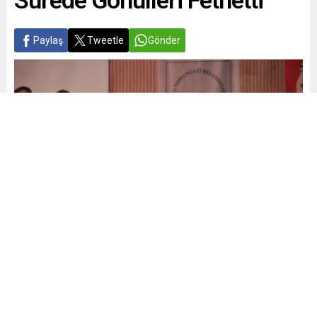
Sürede Gönülleri Fethetti
Paylaş
Tweetle
Gönder
Yayınlama: 20.06.2026
A
A
+
-
0
Osmangazi Kent Konseyi bünyesinde kısa süre önce