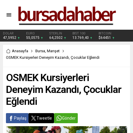
DOLAR
EURO
STERLİN
BIST 100
BITCOIN
47,5952
55,0575
64,2502
13.769,40
$64451
Anasayfa
Bursa
,
Manşet
OSMEK Kursiyerleri Deneyim Kazandı, Çocuklar Eğlendi
OSMEK Kursiyerleri
Deneyim Kazandı, Çocuklar
Eğlendi
Paylaş
Tweetle
Gönder