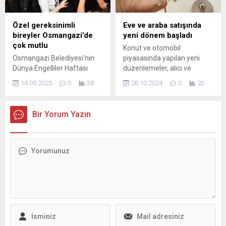
düzenlenen “Sağlık
azaltılmasına yönelik
Buluşmaları” etkinlikleri
müzakerelerin ön koşulu
kapsamında “COVID-19
olduğunu vurguladı. Avn,
Özel gereksinimli
Eve ve araba satışında
Pandemisi ve Sağlık: Etkiler,
Avrupa Birliği tarafından
bireyler Osmangazi’de
yeni dönem başladı
Deneyimler ve Pandemi
sağlanan desteğin, İsrail
çok mutlu
Konut ve otomobil
Şehitlerimiz” başlıklı bir
üzerinde ateşkese riayet
Osmangazi Belediyesi’nin
piyasasında yapılan yeni
söyleşi düzenlendi.
etmesi yönünde baskı
Dünya Engelliler Haftası
düzenlemeler, alıcı ve
Etkinlikte, dünyayı sarsan...
oluşturması gerektiğini
kapsamında düzenlediği
satıcılar için önemli
belirtti. Ayrıca, İsrail’in...
14.05.2025
0
38
26.10.2024
0
23
etkinlikte engelli bireyler
değişiklikler getiriyor. Bu
doyasıya eğlenirken en özel
yazımızda, yeni
annelerin Anneler Günü de
düzenlemelerin detaylarını
Bir Yorum Yazın
kutlandı. Her yıl 10-16 Mayıs
ve piyasalara etkilerini
tarihlerinde kutlanan Dünya
keşfedin.
Engelliler Haftası,
Osmangazi’de neşeyle
kutlandı. Osmangazi
Belediyesi Sosyal Destek
Hizmetleri Müdürlüğü
tarafından Osmangazi
Belediyesi Engelli Bakım
Merkezi’nde (OBAM) eğitim
gören özel gereksinimli