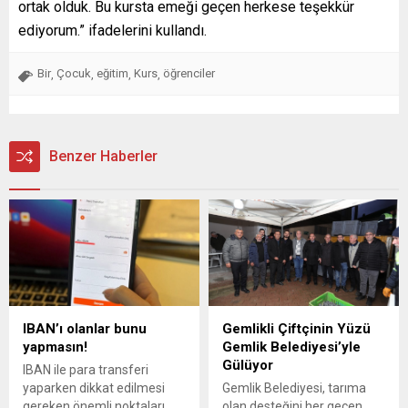
ortak olduk. Bu kursta emeği geçen herkese teşekkür
ediyorum.” ifadelerini kullandı.
Bir
Çocuk
eğitim
Kurs
öğrenciler
,
,
,
,
Benzer Haberler
IBAN’ı olanlar bunu
Gemlikli Çiftçinin Yüzü
yapmasın!
Gemlik Belediyesi’yle
Gülüyor
IBAN ile para transferi
yaparken dikkat edilmesi
Gemlik Belediyesi, tarıma
gereken önemli noktaları
olan desteğini her geçen