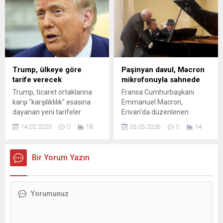
Asya'ya, Afrika'dan Güney
adayların hem teorik hem
Amerika'ya kadar uzanan
pratik aşamalarda oldukça
destinasyonlarda tatil ve iş
zorlu şartları aşması
seyahatlerini daha rahat
gerekiyor.
planlamak mümkün olacak.
Gürcistan, Ukrayna, Bosna-
Hersek, Tayland ve Brezilya
Trump, ülkeye göre
Paşinyan davul, Macron
gibi ülkeler, Türk
tarife verecek
mikrofonuyla sahnede
pasaportuyla vizesiz
Trump, ticaret ortaklarına
Fransa Cumhurbaşkanı
seyahat edilebilecek en
karşı "karşılıklılık" esasına
Emmanuel Macron,
popüler rotalar arasında...
dayanan yeni tarifeler
Erivan’da düzenlenen
getireceğini duyurdu.
Avrupa Siyasi Topluluğu’nun
14.02.2025
0
18
05.05.2026
0
14
Trump, ülkelere özel yeni
8’inci Zirvesi’ne katılarak
tarifeler uygulayacağını
çeşitli görüşmeler ve
belirtti ve bunun "adalet
temaslarda bulundu.
Bir Yorum Yazın
gereği yapıldığını" söyledi.
Zirvenin ardından basın
mensuplarının sorularını
yanıtlayan Macron, etkinliğin
Erivan’da yapılmasının
mevcut koşullarda önem
taşıdığını vurguladı. Basın
toplantısının ardından ikili