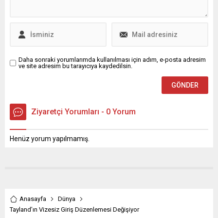
görüşmelerin başlayacağı
belirtildi. Etkinlik sırasında
ilginç bir an yaşandı:
Başbakan Nikol Paşinyan’ın
eşlik ettiği...
Daha sonraki yorumlarımda kullanılması için adım, e-posta adresim
ve site adresim bu tarayıcıya kaydedilsin.
Ziyaretçi Yorumları - 0 Yorum
Henüz yorum yapılmamış.
Anasayfa
Dünya
Tayland’ın Vizesiz Giriş Düzenlemesi Değişiyor