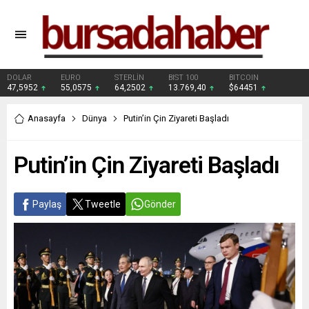
DOLAR
EURO
STERLİN
BIST 100
BITCOIN
47,5952
55,0575
64,2502
13.769,40
$64451
Anasayfa
Dünya
Putin’in Çin Ziyareti Başladı
Putin’in Çin Ziyareti Başladı
Paylaş
Tweetle
Gönder