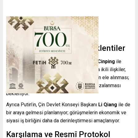
Görüşme Gündemi ve Beklentiler
Putin’in programında Çin Devlet Başkanı
Şi Cinping
ile
yapacağı görüşme öne çıkıyor. Bu toplantıda ikili ilişkiler,
bölgesel meseleler ve uluslararası konuların ele alınması;
ayrıca ortak bildiri ile çeşitli anlaşmaların imzalanması
bekleniyor.
Ayrıca Putin’in, Çin Devlet Konseyi Başkanı
Li Qiang
ile de
bir araya gelmesi planlanıyor; görüşmelerin ekonomik ve
siyasi iş birliğini daha da derinleştirmesi amaçlanıyor.
Karşılama ve Resmî Protokol