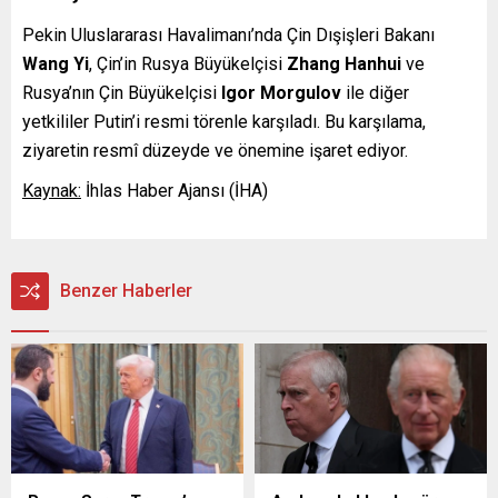
Pekin Uluslararası Havalimanı’nda Çin Dışişleri Bakanı
Wang Yi
, Çin’in Rusya Büyükelçisi
Zhang Hanhui
ve
Rusya’nın Çin Büyükelçisi
Igor Morgulov
ile diğer
yetkililer Putin’i resmi törenle karşıladı. Bu karşılama,
ziyaretin resmî düzeyde ve önemine işaret ediyor.
Kaynak:
İhlas Haber Ajansı (İHA)
Benzer Haberler