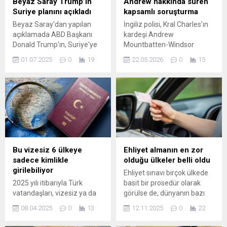
Beyaz Saray Trump’ın
Andrew hakkında süren
Suriye planını açıkladı
kapsamlı soruşturma
Beyaz Saray'dan yapılan
İngiliz polisi, Kral Charles’ın
açıklamada ABD Başkanı
kardeşi Andrew
Donald Trump'ın, Suriye'ye
Mountbatten-Windsor
yaptırımları kaldıracak
hakkında yürütülen
01.07.2025
0
19
22.05.2026
0
15
başkanlık kararnamesi
soruşturmanın uzun ve
imzalayacağını bildirdi.
karmaşık olacağını belirtti.
Günlük basın toplantısında
Şubat ayında Norfolk’taki
konuşan Beyaz Saray
evinde gözaltına alınan 66
Sözcüsü Karoline Leavitt,
yaşındaki Mountbatten-
Trump'ın Suriye'ye yönelik
Windsor, kamu görevini
ABD ...
kötüye kullanma şüphesiyle
saatlerce sorgulandı. Gözaltı
kararının arkasında, ABD
Bu vizesiz 6 ülkeye
Ehliyet almanın en zor
Adalet Bakanlığı’nın Jeffrey
sadece kimlikle
olduğu ülkeler belli oldu
Epstein dosyalarındaki
girilebiliyor
Ehliyet sınavı birçok ülkede
belgeleri yayımlaması ve bu
2025 yılı itibarıyla Türk
basit bir prosedür olarak
belgelerin yeni iddiaları gün
vatandaşları, vizesiz ya da
görülse de, dünyanın bazı
yüzüne çıkarması...
kolay vize alarak seyahat
yerlerinde bu süreç adeta bir
08.04.2025
0
13
12.11.2025
0
22
edebileceği birçok ülke
dayanıklılık testine
keşfedecek. Avrupa'dan
dönüşüyor. Bazı ülkelerde