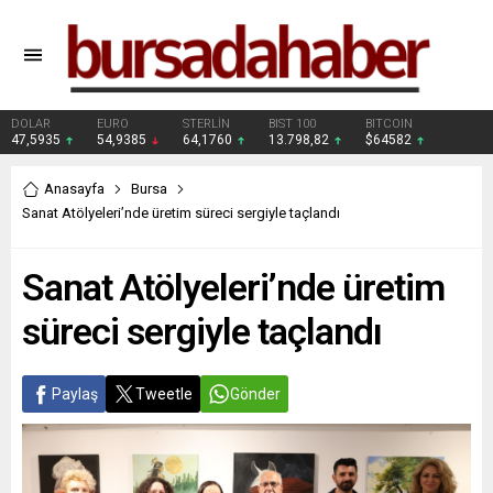
DOLAR
EURO
STERLİN
BIST 100
BITCOIN
47,5935
54,9385
64,1760
13.798,82
$64582
Anasayfa
Bursa
Sanat Atölyeleri’nde üretim süreci sergiyle taçlandı
Sanat Atölyeleri’nde üretim
süreci sergiyle taçlandı
Paylaş
Tweetle
Gönder