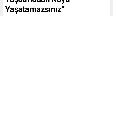
Yaşatamazsınız”
Paylaş
Tweetle
Gönder
Yayınlama: 16.05.2026
A
A
+
-
0