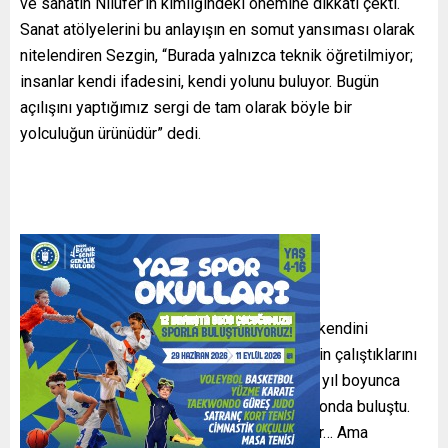
ve sanatın Nilüfer’in kimliğindeki önemine dikkati çekti.
Sanat atölyelerini bu anlayışın en somut yansıması olarak
nitelendiren Sezgin, “Burada yalnızca teknik öğretilmiyor;
insanlar kendi ifadesini, kendi yolunu buluyor. Bugün
açılışını yaptığımız sergi de tam olarak böyle bir
yolculuğun ürünüdür” dedi.
Nilüfer’de herkesin sanatla nefes aldığı ve kendini
özgürce ifade ettiği bir ortam oluşturmak için çalıştıklarını
belirten Sezgin, “Resim atölyelerimizde bir yıl boyunca
üreten 106 katılımcımızın çalışmaları bu salonda buluştu.
Farklı üsluplar, farklı malzemeler ve bakışlar… Ama