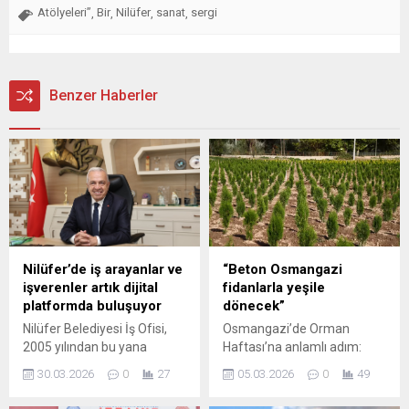
Atölyeleri”
Bir
Nilüfer
sanat
sergi
,
,
,
,
Benzer Haberler
Nilüfer’de iş arayanlar ve
“Beton Osmangazi
işverenler artık dijital
fidanlarla yeşile
platformda buluşuyor
dönecek”
Nilüfer Belediyesi İş Ofisi,
Osmangazi’de Orman
2005 yılından bu yana
Haftası’na anlamlı adım:
sürdürdüğü istihdam
“Beton Osmangazi
30.03.2026
0
27
05.03.2026
0
49
hizmetlerini dijital ortama
fidanlarla yeşile dönecek”
taşıdı. Yeni platform
Orman Haftası kapsamında