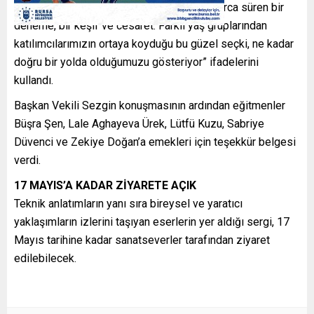
hepsinin arkasında ortak bir şey var; haftalarca süren bir
deneme, bir keşif ve cesaret. Farklı yaş gruplarından
katılımcılarımızın ortaya koyduğu bu güzel seçki, ne kadar
doğru bir yolda olduğumuzu gösteriyor” ifadelerini
kullandı.
Başkan Vekili Sezgin konuşmasının ardından eğitmenler
Büşra Şen, Lale Aghayeva Ürek, Lütfü Kuzu, Sabriye
Düvenci ve Zekiye Doğan’a emekleri için teşekkür belgesi
verdi.
17 MAYIS’A KADAR ZİYARETE AÇIK
Teknik anlatımların yanı sıra bireysel ve yaratıcı
yaklaşımların izlerini taşıyan eserlerin yer aldığı sergi, 17
Mayıs tarihine kadar sanatseverler tarafından ziyaret
edilebilecek.