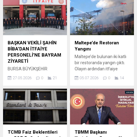
sayesinde iş arayanlar ve
Osmangazi’de çevre bilincini
işverenler tek bir noktada
güçlendirmeye yönelik
buluşarak başvuru
önemli bir iş birliği hayata
süreçlerini daha hızlı ve
geçiriliyor. Gayrimenkul
kolay yönetebilecek. Nilüfer
danışmanı ve Doğa ve
Belediyesi, kentteki
Hayvanları Koruma Derneği
istihdamı desteklemek ve
(DOHADERN) Başkanı
BAŞKAN VEKİLİ ŞAHİN
Maltepe’de Restoran
insan kaynağını doğru
Veteriner Hekim İbrahim
BİBA’DAN İTFAİYE
Yangını
fırsatlarla buluşturmak
Tugay Ateş’in girişimleriyle,
PERSONELİ’NE BAYRAM
Maltepe’de bulunan iki katlı
amacıyla İş Ofisi’nin yeni
Expert Yatırım ile
ZİYARETİ
bir restoranda yangın çıktı.
web sitesini hizmete...
Osmangazi Belediyesi
BURSA BÜYÜKŞEHİR
Olayın ardından itfaiye
arasında çocuklara yönelik
BELEDİYESİ BAŞKAN VEKİLİ
ekipleri kısa sürede sevk
geniş kapsamlı...
27.05.2026
0
21
05.07.2026
0
14
ŞAHİN BİBA, BAYRAM
edilerek alevlere müdahale
BOYUNCA GÖREV BAŞINDA
etmeye başladı. Yangın,
OLACAK İTFAİYE
restoranın arka kısmına
PERSONELİNİ ZİYARET
doğru yayılma riski taşıdığı
EDEREK KOLAYLIKLAR
için ekipler önceliği alevlerin
DİLEDİ. Bursa Büyükşehir
ormanlık alana sıçramasını
Belediyesi Başkan Vekili
engellemeye verdi.
Şahin Biba, Kurban Bayramı
Çalışmalar aralıksız sürüyor
öncesinde Küçük Sanayi
ve çevredeki güvenlik
TCMB Faiz Beklentileri
TBMM Başkanı
İtfaiye Grubu’nu ziyaret
önlemleri artırıldı.