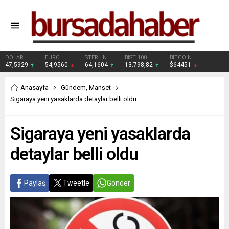
DOLAR
EURO
STERLİN
BIST 100
BITCOIN
47,5929
54,9560
64,1604
13.798,82
$64451
Anasayfa
Gündem
,
Manşet
Sigaraya yeni yasaklarda detaylar belli oldu
Sigaraya yeni yasaklarda
detaylar belli oldu
Paylaş
Tweetle
Gönder