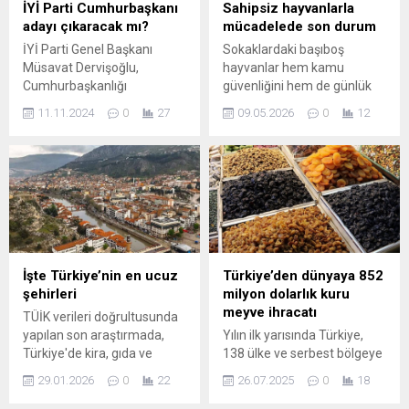
İYİ Parti Cumhurbaşkanı
Sahipsiz hayvanlarla
adayı çıkaracak mı?
mücadelede son durum
İYİ Parti Genel Başkanı
Sokaklardaki başıboş
Müsavat Dervişoğlu,
hayvanlar hem kamu
Cumhurbaşkanlığı
güvenliğini hem de günlük
seçimlerinde partisinin
yaşamı olumsuz etkiliyor.
11.11.2024
0
27
09.05.2026
0
12
Cumhurbaşkanı adayı
Yetkili mercilerin aldığı
çıkarmasının gündemde
önlemlere rağmen bazı
olduğunu açıkladı.
yerel yönetimlerin
Dervişoğlu, Armağan
yetersizliği vakaların
Çağlayan'ın sunduğu
sürmesine neden oluyor.
'Sorgusuz Sualsiz'
İçişleri Bakanı Mustafa
programına katıldı.
Çiftçi, A Haber canlı
Gündeme ilişkin ve ...
yayınında konuya ilişkin
açıklamalarda bulundu ve
İşte Türkiye’nin en ucuz
Türkiye’den dünyaya 852
yürütülen çalışmalara dair
şehirleri
milyon dolarlık kuru
bilgi verdi. Çalışma ve
meyve ihracatı
TÜİK verileri doğrultusunda
hedefler “Yüzde 80
yapılan son araştırmada,
Yılın ilk yarısında Türkiye,
oranında sahipsiz...
Türkiye'de kira, gıda ve
138 ülke ve serbest bölgeye
ulaşım maliyetlerinin en
kuru meyve ve mamulleri
29.01.2026
0
22
26.07.2025
0
18
düşük olduğu 4 şehir belli
satarak 851,8 milyon dolar
oldu.
gelir elde etti. En çok ihracat