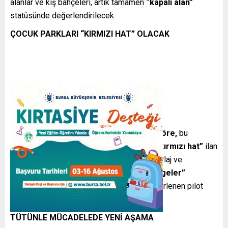
alanlar ve kış bahçeleri, artık tamamen
“kapalı alan”
statüsünde değerlendirilecek.
ÇOCUK PARKLARI “KIRMIZI HAT” OLACAK
Türkiye Gazetesi’nde yer alan habere göre,
bu
kapsamda çocuk oyun alanlarının tamamı
“kırmızı hat”
ilan
edilerek sigaradan tamamen arındırılacak. Plaj ve
sahillerde ise sigara içilemeyen
“mavi bölgeler”
oluşturulacak ve bu uygulama ilk etapta belirlenen pilot
bölgelerde başlatılacak.
TÜTÜNLE MÜCADELEDE YENİ AŞAMA