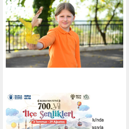
Osmangazi Belediyesi’nin Gündoğdu İlkokulu’nda
gerçekleştirdiği aktivitede, ‘herbaryum’ temasıyla