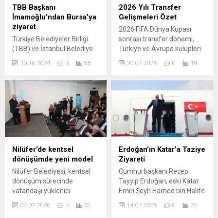
toplumsal bilinç oluşturmak
müzakere ihtimalleri
TBB Başkanı
2026 Yılı Transfer
amacıyla farkındalık etkinliği
piyasalarda volatilite
İmamoğlu’ndan Bursa’ya
Gelişmeleri Özet
düzenledi. Bu kapsamda,
yaratmaya devam ediyor.
ziyaret
2026 FIFA Dünya Kupası
Nilüfer Kent...
ABD...
Türkiye Belediyeler Birliği
sonrası transfer dönemi,
(TBB) ve İstanbul Belediye
Türkiye ve Avrupa kulüpleri
Başkanı Ekrem İmamoğlu,
için hareketli bir başlangıç
30.10.2024
0
55
20.07.2026
0
19
tüm Türkiye’de
yaptı. Takımlar kadrolarını
gerçekleştireceği ziyaretleri
güçlendirmek için birbiriyle
Bursa’dan başlattı. Marmara
yarışırken, bazı büyük
Belediyeler Birliği ve Bursa
isimlerin rotası değişiyor.
Büyükşehir Belediye
Öne çıkan gelişmeler hem
Başkanı Mustafa Bozbey’i
Süper Lig ekiplerinde hem
Tarihi Belediye Binası’nda
de uluslararası arenada
ziyaret eden İmamoğlu,
yankı buluyor. Kulüpler
“Toplam nüfusu 20 milyonu
teknik direktörlerin istekleri
Nilüfer’de kentsel
Erdoğan’ın Katar’a Taziye
aşan İstanbul ve Bursa
doğrultusunda hedef
dönüşümde yeni model
Ziyareti
arasındaki dayanışma çok
oyuncular belirliyor, satış
Nilüfer Belediyesi, kentsel
Cumhurbaşkanı Recep
değerli. İki büyük şehrin her
ve...
dönüşüm sürecinde
Tayyip Erdoğan, eski Katar
hususta...
vatandaşı yüklenici
Emiri Şeyh Hamed bin Halife
firmalarla baş başa
El Sani’nin vefatı nedeniyle
07.02.2026
0
33
14.07.2026
0
25
bırakmayan, belediye
taziye ziyaretinde bulunmak