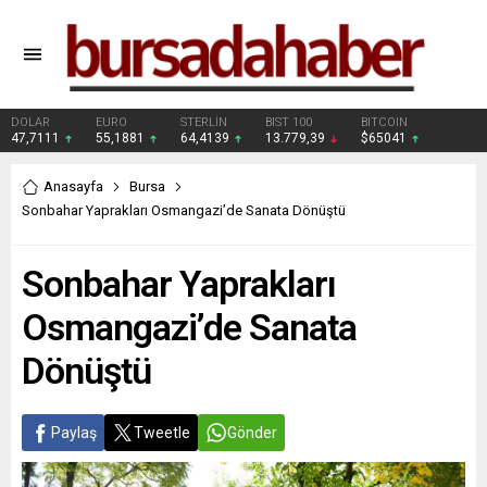
DOLAR
EURO
STERLİN
BIST 100
BITCOIN
47,7111
55,1881
64,4139
13.779,39
$65041
Anasayfa
Bursa
Sonbahar Yaprakları Osmangazi’de Sanata Dönüştü
Sonbahar Yaprakları
Osmangazi’de Sanata
Dönüştü
Paylaş
Tweetle
Gönder