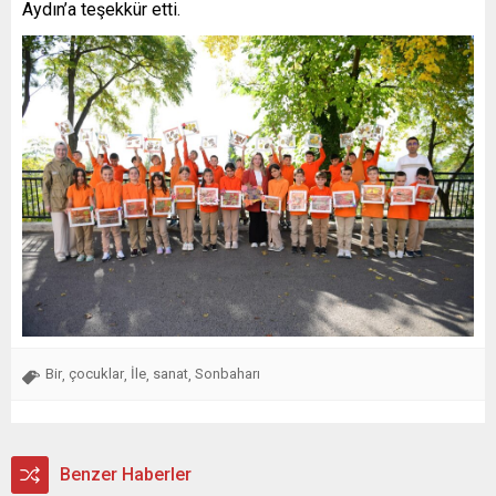
Aydın’a teşekkür etti.
Bir
çocuklar
İle
sanat
Sonbaharı
,
,
,
,
Benzer Haberler