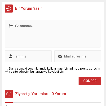
güvenceli modeli hayata
üzere Katar’a gitti. Ziyaret,
geçiriyor. Nilüfer’de ilk defa
İstanbul’dan ayrılışının
Bir Yorum Yazın
belediye tarafından
ardından resmi program
uygulanacak kentsel
çerçevesinde
dönüşüm çalışmasının
gerçekleştirilecek. Katar’da
tanıtım toplantısında
düzenlenen cenaze töreni
konuşan Başkan Şadi
ve yas ilanı sonrası
Özdemir, “Amacımız hızlı
Türkiye’de idari düzenleme
değil, yarım kalmayan
yapıldı. Vekalet ve Resmî
güvenli bir dönüşüm” dedi.
İşlem Erdoğan’ın yurt dışı
Ülke tarihimizin en büyük
ziyareti süresince...
doğal felaketlerinden olan 6
Şubat Kahramanmaraş...
Daha sonraki yorumlarımda kullanılması için adım, e-posta adresim
ve site adresim bu tarayıcıya kaydedilsin.
Ziyaretçi Yorumları - 0 Yorum