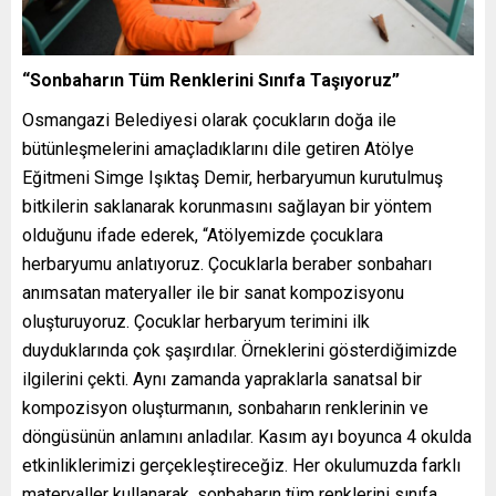
“Sonbaharın Tüm Renklerini Sınıfa Taşıyoruz”
Osmangazi Belediyesi olarak çocukların doğa ile
bütünleşmelerini amaçladıklarını dile getiren Atölye
Eğitmeni Simge Işıktaş Demir, herbaryumun kurutulmuş
bitkilerin saklanarak korunmasını sağlayan bir yöntem
olduğunu ifade ederek, “Atölyemizde çocuklara
herbaryumu anlatıyoruz. Çocuklarla beraber sonbaharı
anımsatan materyaller ile bir sanat kompozisyonu
oluşturuyoruz. Çocuklar herbaryum terimini ilk
duyduklarında çok şaşırdılar. Örneklerini gösterdiğimizde
ilgilerini çekti. Aynı zamanda yapraklarla sanatsal bir
kompozisyon oluşturmanın, sonbaharın renklerinin ve
döngüsünün anlamını anladılar. Kasım ayı boyunca 4 okulda
etkinliklerimizi gerçekleştireceğiz. Her okulumuzda farklı
materyaller kullanarak, sonbaharın tüm renklerini sınıfa