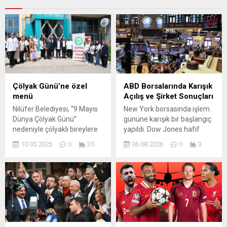
Çölyak Günü’ne özel
ABD Borsalarında Karışık
menü
Açılış ve Şirket Sonuçları
Nilüfer Belediyesi, “9 Mayıs
New York borsasında işlem
Dünya Çölyak Günü”
gününe karışık bir başlangıç
nedeniyle çölyaklı bireylere
yapıldı. Dow Jones hafif
yemek ikram etti. Toplumsal
yükselişle açılırken, S&P 500
10.05.2025
0
35
06.08.2026
0
3
farkındalığı arttırmak için de
ve Nasdaq endeksleri
kreşlerde çocuklara,
gerileme kaydetti;
huzurevlerinde de yaşlılara
yatırımcıların odağında
özel olarak hazırlanmış
jeopolitik gelişmeler ve
glütensiz menüler ikram
devam eden bilanço sezonu
edildi. Nilüfer Belediyesi,
bulunuyor. Orta Doğu
çölyak hastalığına dikkat
kaynaklı haber akışı ve ABD
çekmek ve bu konuda
ile İran arasındaki olası