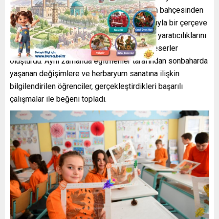
sonbaharın renkleri sanat ile buluştu. Okulun bahçesinden
topladıkları birbirinden farklı ağaç yapraklarıyla bir çerçeve
içerisinde kompozisyon oluşturan çocuklar, yaratıcılıklarını
sergiledikleri süslemeler ile birlikte renkli eserler
oluşturdu. Aynı zamanda eğitmenler tarafından sonbaharda
yaşanan değişimlere ve herbaryum sanatına ilişkin
bilgilendirilen öğrenciler, gerçekleştirdikleri başarılı
çalışmalar ile beğeni topladı.