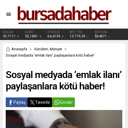
DOLAR
EURO
STERLİN
BIST 100
BITCOIN
47,7111
55,1881
64,4139
13.779,39
$64871
Anasayfa
Gündem
,
Manşet
Sosyal medyada ’emlak ilanı’ paylaşanlara kötü haber!
Sosyal medyada ’emlak ilanı’
paylaşanlara kötü haber!
Paylaş
Tweetle
Gönder