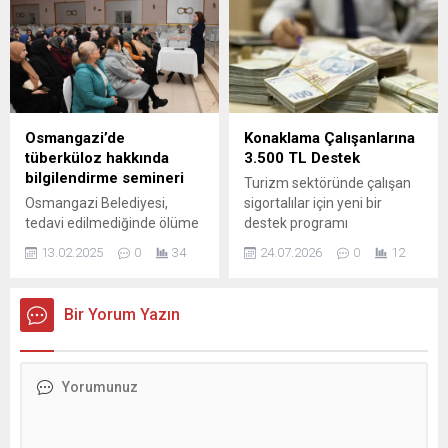
Fatma Özkul, “Kurda
Bursalılara sunulacak.
baskılama söz konusu değil”
Nilüfer Belediyesi, Karadeniz
derken, Başkan Fatih
kültürünü Bursa’da
Karahan da mevcut
yaşatmak ve geniş kitlelere
sistemin “iyi çalıştığını” ifade
tanıtmak amacıyla
etti.
düzenlediği 2. Nilüfer
Karadeniz Festivali için
Osmangazi’de
Konaklama Çalışanlarına
hazırlıklarını hızlandırdı.
tüberküloz hakkında
3.500 TL Destek
Festivalin içeriğini
bilgilendirme semineri
Turizm sektöründe çalışan
zenginleştirmek amacıyla
Osmangazi Belediyesi,
sigortalılar için yeni bir
Pancar Deposu’nda istişare
tedavi edilmediğinde ölüme
destek programı
toplantısı yapıldı. Programa
varan sonuçlara sebebiyet
uygulamaya konuldu. Belirli
bölgeyi temsil eden
13.02.2025
0
34
24.07.2026
0
12
veren tüberküloz hastalığına
şartları karşılayan
federasyon, vakıf...
karşı vatandaşları
konaklama tesislerinde
bilgilendirmek adına
istihdam edilen her sigortalı
Bir Yorum Yazın
seminerler düzenliyor.
çalışan adına 3.500 lira
‘Mycobacterium
ödeme yapılacak. Çalışma
tuberculosis’ isimli
ve Sosyal Güvenlik Bakanı
bakterinin sebep olduğu ve
Vedat Işıkhan, sosyal medya
hava yoluyla yayılan bulaşıcı
hesabından paylaştığı
bir akciğer hastalığı olan
açıklamada bu yeni
tüberküloz, halk arasında
düzenlemenin sektörü