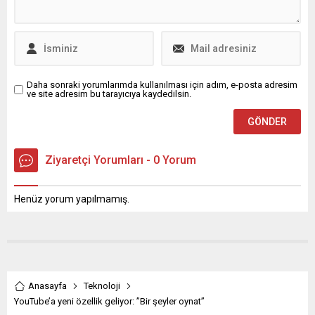
bilinen adı ile ‘verem’ tedavi
güçlendirmeye yönelik
edilmediği takdirde ölümle
olduğunu belirtti. Bakan
varan sonuçlara sebep
Işıkhan, katkının yıl...
olabiliyor. Tüberküloz,
hastalığına karşı...
Daha sonraki yorumlarımda kullanılması için adım, e-posta adresim
ve site adresim bu tarayıcıya kaydedilsin.
Ziyaretçi Yorumları - 0 Yorum
Henüz yorum yapılmamış.
Anasayfa
Teknoloji
YouTube’a yeni özellik geliyor: ”Bir şeyler oynat”