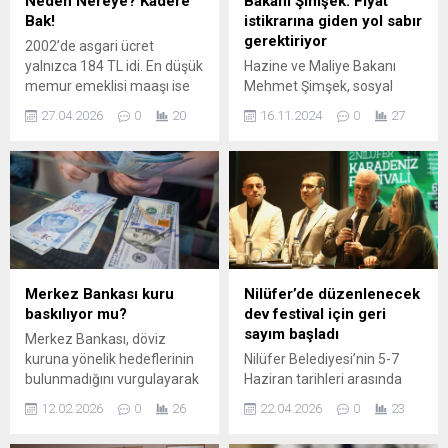
Neden Nereye? Kadere
Bakam Şimşek: Fiyat
Bak!
istikrarına giden yol sabır
gerektiriyor
2002’de asgari ücret
yalnızca 184 TL idi. En düşük
Hazine ve Maliye Bakanı
memur emeklisi maaşı ise
Mehmet Şimşek, sosyal
376 TL, yani sadece 2.05
medya hesabından yaptığı
27.04.2026
0
20
16.11.2024
0
27
asgari ücret seviyesindeydi.
paylaşımda TCMB'nin
Ancak yıl 2026’ya
Piyasa Katılımcıları Anketi'ni
geldiğimizde, asgari ücret
değerlendirdi. Şimşek
28.075 TL, en düşük memur
değerlendirmesinde "Fiyat
emeklisi maaşı ise 27.700
istikrarına giden yol sabır ve
TL‘ye yükseldi. Fakat, buna
kararlılık gerektiriyor" dedi.
rağmen, memur emeklisi ve
memurlar, adeta hak
kayıpları ile sefalete...
Merkez Bankası kuru
Nilüfer’de düzenlenecek
baskılıyor mu?
dev festival için geri
sayım başladı
Merkez Bankası, döviz
kuruna yönelik hedeflerinin
Nilüfer Belediyesi’nin 5-7
bulunmadığını vurgulayarak
Haziran tarihleri arasında
mevcut kur rejiminde
düzenleyeceği 2. Nilüfer
12.02.2026
0
26
22.04.2026
0
23
değişiklik planlamadıklarını
Karadeniz Festivali’nde
açıkladı. Başkan Yardımcısı
bölgenin zengin kültürü