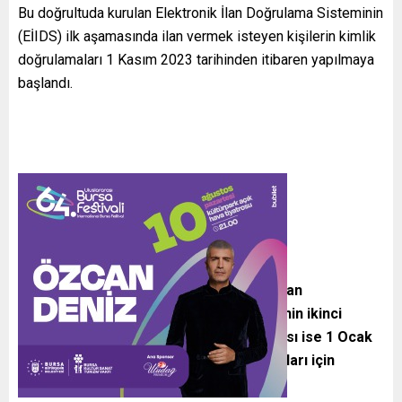
Bu doğrultuda kurulan Elektronik İlan Doğrulama Sisteminin
(EİIDS) ilk aşamasında ilan vermek isteyen kişilerin kimlik
doğrulamaları 1 Kasım 2023 tarihinden itibaren yapılmaya
başlandı.
1 OCAK İTİBARIYLA…
Kimlik bilgilerini doğrulanmayan kişiler ilan
platformlarında ilan giremedikleri EİDS’nin ikinci
aşaması olan yetki doğrulama uygulaması ise 1 Ocak
2025 tarihi itibarıyla kiralık taşınmaz ilanları için
zorunlu olacak.