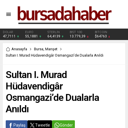
DOLAR
EURO
STERLİN
BIST 100
BITCOIN
47,7111
55,1881
64,4139
13.779,39
$64763
Anasayfa
Bursa
,
Manşet
Sultan I. Murad Hüdavendigâr Osmangazi’de Dualarla Anıldı
Sultan I. Murad
Hüdavendigâr
Osmangazi’de Dualarla
Anıldı
Paylaş
Tweetle
Gönder