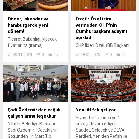
Döner, iskender ve
Özgür Özel isim
hamburgerde yeni
vermeden CHP’nin
dönem!
Cumhurbaşkanı adayını
açıkladı
Ticaret Bakanlığı, yiyecek
fiyatlarına gramaj
CHP lideri Özel, İBB Başkanı
zorunluluğu getirerek
Ekrem İmamoğlu'na üst
20.11.2024
0
45
18.02.2025
0
21
tüketicilerin doğru bilgiye
üste 5 soruşturma
ulaşmasını sağlıyor. Bu yeni
açıklamasının ardından
düzenleme, piyasalardaki
bugün kürsüde çarpıcı
şeffaflığı artırmayı
açıklamalar yaptı.
hedefliyor. Detaylar ve
Gelişmeleri 'sivil darbe'
etkileri için makalemizi
olarak değerlendiren Özel,
okuyun.
"Yapılanlar bir sonraki
Cumhurbaşkanına darbe
girişimidir. Biz bu darbeye
Şadi Özdemir’den sağlık
Yeni ittifak geliyor
teslim olmayız. Ön seçim
çalışanlarına teşekkür
Siyasette “üçüncü yol”
yapmayalım diye partimizin
Nilüfer Belediye Başkanı
arayışı devam ediyor.
yönetimine göz dikenlere
Şadi Özdemir, “Çocukların
Saadet, Gelecek ve DEVA
teslim olmayız! Varsa
Gözünden 14 Mart Tıp
Partileri, Yeniden Refah ile
onların içeriden işbirlikçileri,...