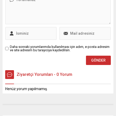
yukarı çekti. Banka, yapay
zekâ yatırımları ve süreç
otomasyonuyla maliyetleri
azaltmayı ve verimliliği
yükseltmeyi planlıyor; bu
çerçevede 2030’a...
Daha sonraki yorumlarımda kullanılması için adım, e-posta adresim
ve site adresim bu tarayıcıya kaydedilsin.
Ziyaretçi Yorumları - 0 Yorum
Henüz yorum yapılmamış.