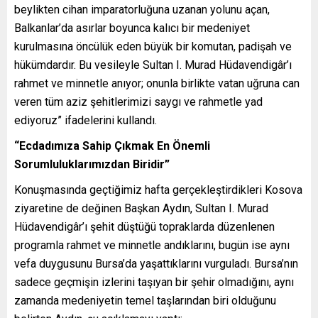
beylikten cihan imparatorluğuna uzanan yolunu açan,
Balkanlar’da asırlar boyunca kalıcı bir medeniyet
kurulmasına öncülük eden büyük bir komutan, padişah ve
hükümdardır. Bu vesileyle Sultan I. Murad Hüdavendigâr’ı
rahmet ve minnetle anıyor; onunla birlikte vatan uğruna can
veren tüm aziz şehitlerimizi saygı ve rahmetle yad
ediyoruz” ifadelerini kullandı.
“Ecdadımıza Sahip Çıkmak En Önemli
Sorumluluklarımızdan Biridir”
Konuşmasında geçtiğimiz hafta gerçekleştirdikleri Kosova
ziyaretine de değinen Başkan Aydın, Sultan I. Murad
Hüdavendigâr’ı şehit düştüğü topraklarda düzenlenen
programla rahmet ve minnetle andıklarını, bugün ise aynı
vefa duygusunu Bursa’da yaşattıklarını vurguladı. Bursa’nın
sadece geçmişin izlerini taşıyan bir şehir olmadığını, aynı
zamanda medeniyetin temel taşlarından biri olduğunu