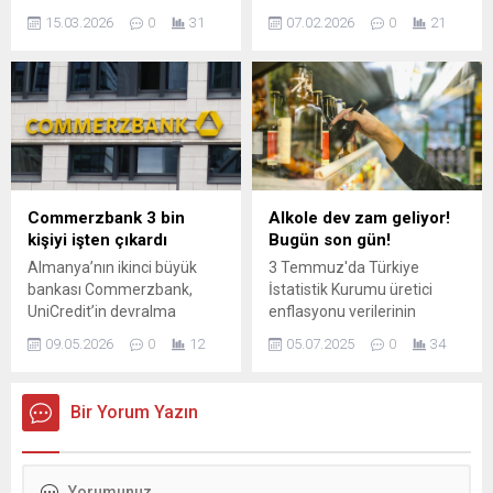
Bayramı” etkinliğinde
işbirliğine yaklaşıyor.
15.03.2026
0
31
07.02.2026
0
21
gençlerle ve çocuklarla bir
Kulislerde, İYİ Parti, Anahtar
araya geldi. Kendi hastalığını
ve Demokrat Parti’nin de
nasıl atlattığını anlatan
dahil olacağı daha geniş bir
Başkan Şadi Özdemir,
ittifak senaryosunun
“Öncelikle hekimlere
konuşulduğu belirtiliyor.
güvenmeliyiz. Onlara
hepimizin çok teşekkür
etmesi lazım. En zor
durumlarda her zaman
Commerzbank 3 bin
Alkole dev zam geliyor!
hekimlerimiz,
kişiyi işten çıkardı
Bugün son gün!
hemşirelerimiz aslında
Almanya’nın ikinci büyük
3 Temmuz'da Türkiye
sağlık çalışanları bizleri
bankası Commerzbank,
İstatistik Kurumu üretici
ayakta tutuyor” dedi.
UniCredit’in devralma
enflasyonu verilerinin
Nilüfer...
girişimine karşı bağımsızlık
açıkladı. Açıklanan veriler
09.05.2026
0
12
05.07.2025
0
34
stratejisini güçlendirirken
sonrası akaryakıt, alkol ve
operasyonel verimliliği
sigaraya otomatik özel
artırmak amacıyla 3 bin
tüketim vergisi (ÖTV)
Bir Yorum Yazın
çalışanı işten çıkarma kararı
zammı geldi. Zamla birlikte
aldı. Yönetim, 2030
bira ve rakı grubunda
hedeflerini revize ederek
fiyatlar değişti. Zamlı ...
gelir ve kârlılık beklentilerini