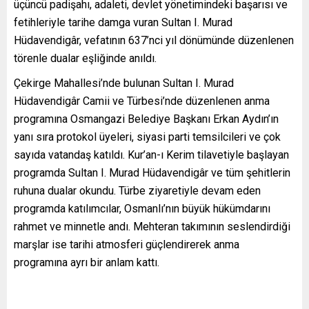
üçüncü padişahı, adaleti, devlet yönetimindeki başarısı ve
fetihleriyle tarihe damga vuran Sultan I. Murad
Hüdavendigâr, vefatının 637’nci yıl dönümünde düzenlenen
törenle dualar eşliğinde anıldı.
Çekirge Mahallesi’nde bulunan Sultan I. Murad
Hüdavendigâr Camii ve Türbesi’nde düzenlenen anma
programına Osmangazi Belediye Başkanı Erkan Aydın’ın
yanı sıra protokol üyeleri, siyasi parti temsilcileri ve çok
sayıda vatandaş katıldı. Kur’an-ı Kerim tilavetiyle başlayan
programda Sultan I. Murad Hüdavendigâr ve tüm şehitlerin
ruhuna dualar okundu. Türbe ziyaretiyle devam eden
programda katılımcılar, Osmanlı’nın büyük hükümdarını
rahmet ve minnetle andı. Mehteran takımının seslendirdiği
marşlar ise tarihi atmosferi güçlendirerek anma
programına ayrı bir anlam kattı.