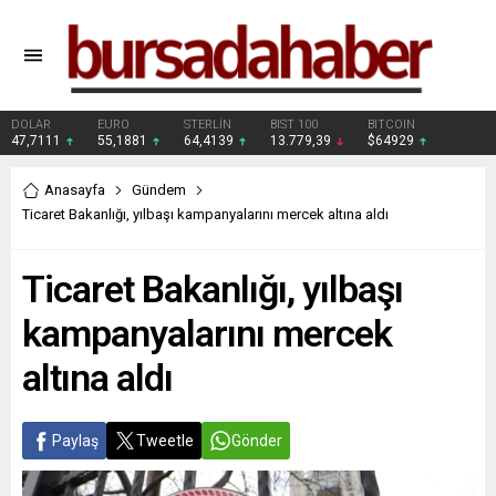
DOLAR
EURO
STERLİN
BIST 100
BITCOIN
47,7111
55,1881
64,4139
13.779,39
$64929
Anasayfa
Gündem
Ticaret Bakanlığı, yılbaşı kampanyalarını mercek altına aldı
Ticaret Bakanlığı, yılbaşı
kampanyalarını mercek
altına aldı
Paylaş
Tweetle
Gönder