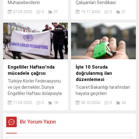
Muhasebecilerin
Çalışanları Sendikası
uluslararası seyahatlerini
(Sağlık-Sen) Genel Başkanı
07.05.2025
0
27
19.11.2024
0
21
kolaylaştırmak için vize
Mahmut Faruk Doğan, sağlık
engellerinin kaldırılmasına
personelinin çalışma
yönelik teklif hakkında
koşulları, mali ve özlük
detaylar ve gelişmeler
haklarına ilişkin taleplerine
burada.
öncelik verilmesini istedi.
Doğan, sağlık personellerinin
taleplerine ...
Engelliler Haftası’nda
İşte 10 Soruda
mücadele çağrısı
doğrulanmış ilan
düzenlemesi
Türkiye Körler Federasyonu
ve üye dernekler, Dünya
Ticaret Bakanlığı tarafından
Engelliler Haftası dolayısıyla
hayata geçirilen
ortak açıklama yaptı.
"doğrulanmış ilan"
11.05.2025
0
18
26.10.2024
0
24
Açıklamada, Dünya
düzenlemesi, tamamen
Engelliler Haftası'nda, "her
zorunlu hale geldiğinde
yıl olduğu gibi bu yıl da
emlak ilanlarının portallarda
Bir Yorum Yazın
engelli kardeşlerimiz"
yayımlanmaya devam
ifadeleriyle başlayan övgü
etmesini sağlayacak.
dolu konuşmaların ...
İlanların süresi dolduğunda