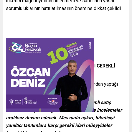
tüketici mağduriyetinin önlenmesi ve satıcıların yasal
sorumluluklarının hatırlatılmasının önemine dikkat çekildi.
“MEVZUATA AYKIRI TANITIMLARA KARŞI GEREKLİ
YAPTIRIM UYGULANACAK”
Bakanlık sosyal medya platformu X hesabından yaptığı
açıklamada şu sözlere yer verdi:
“Yılın son döneminde artış gösteren indirimli satış
reklamlarına yönelik gerekli denetimler ve incelemeler
aralıksız devam edecek. Mevzuata aykırı, tüketiciyi
yanıltıcı tanıtımlara karşı gerekli idari müeyyideler