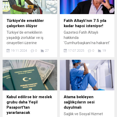
Türkiye’de emekliler
Fatih Altaylı’nın 7.5 yıla
çalışırken ölüyor
kadar hapsi isteniyor!
Türkiye'de emeklilerin
Gazeteci Fatih Altaylı
yaşadığı zorluklar ve iş
hakkında
cinayetleri üzerine
'Cumhurbaşkanı'na hakaret'
derinlemesine bir inceleme.
suçlamasıyla a iddianame
19.11.2024
0
27
17.07.2025
0
19
Emeklilikte karşılaşılan
düzenlendi.
sorunlar, iş güvenliği
eksiklikleri ve bu durumun
toplumsal etkileri hakkında
bilgi edinin.
Kabul edilirse bir meslek
Atama bekleyen
grubu daha Yeşil
sağlıkçıların sesi
Pasaport’tan
duyulmalı
yararlanacak
Sağlık ve Sosyal Hizmet