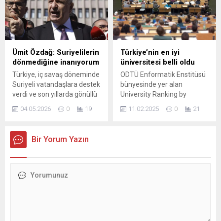
Cumhuriyeti’nin nükleer
erecek olmasına sert tepki
tesislerine yönelik
gösterdi. Eğitim öğretim yılı
saldırısının muhtemel
tamamlanmadan alınan
sonuçlarından derin endişe
kararın okulları ciddi bir
duymaktadır. Yaşanmakta
hijyen ve personel kriziyle
Ümit Özdağ: Suriyelilerin
Türkiye’nin en iyi
olan gelişmeler bölgesel
karşı karşıya bıraktığını
dönmediğine inanıyorum
üniversitesi belli oldu
ihtilafın küresel düzeye
belirten Gümüş,
Türkiye, iç savaş döneminde
ODTÜ Enformatik Enstitüsü
taşınmasına neden
yaşananların Milli...
Suriyeli vatandaşlara destek
bünyesinde yer alan
olabilecektir. Bu felaket
verdi ve son yıllarda gönüllü
University Ranking by
senaryosunun hayata
geri dönüş süreçleri için
Academic Performance
geçmesini istemiyoruz"
04.05.2026
0
19
11.02.2025
0
21
çeşitli çalışmalar yürüttü.
(URAP) Araştırma
ifadelerine yer verdi.
Ancak bu çabaların
Laboratuvarınca açıklanan
sonuçları ve açıklanan
"dünyanın en iyi 3 bin
Bir Yorum Yazın
rakamlar, kamuoyunda
üniversitesi" sıralamasında
tartışma konusu olmayı
ilk 1000'de Türkiye'den 11
sürdürüyor. Zafer Partisi
üniversite yer aldı.
Genel Başkanı Ümit Özdağ,
partisinin düzenlediği
etkinlikte yaptığı
konuşmada geri dönüşlerle
ilgili şüphelerini dile getirdi