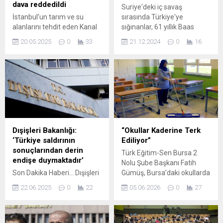
dava reddedildi
Suriye'deki iç savaş
İstanbul’un tarım ve su
sırasında Türkiye'ye
alanlarını tehdit eden Kanal
sığınanlar, 61 yıllık Baas
İstanbul projesine dair bir
rejiminin devrilmesi
20.05.2025
0
33
21.12.2024
0
16
dava daha yargı tarafından
sonrasında ülkelerine
reddedildi. Türk Mühendis ve
dönmek için Hatay'daki 3
Mimar Odaları Birliği'nin
sınır kapısını da kullanıyor.
(TMMOB) Kanal İstanbul’a
Reyhanlı ilçesindeki
ilişkin çevre düzeni plan
Cilvegözü Sınır Kapısı'na
değişikliğine karşı açtığı
gelenler, jandarmanın düzen
davada ...
sağlamak ...
Dışişleri Bakanlığı:
“Okullar Kaderine Terk
‘Türkiye saldırının
Ediliyor”
sonuçlarından derin
Türk Eğitim-Sen Bursa 2
endişe duymaktadır’
Nolu Şube Başkanı Fatih
Son Dakika Haberi... Dışişleri
Gümüş, Bursa’daki okullarda
Bakanlığı, ABD'nin İran'daki
görev yapan Toplum
22.06.2025
0
22
05.06.2026
0
27
nükleer tesislere yönelik
Yararına Program (TYP)
saldırılarının ardından yaptığı
kapsamındaki temizlik
açıklamada, "Türkiye,
personellerinin 12 Haziran
ABD’nin İran İslam
itibarıyla görevlerinin sona