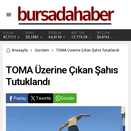
DOLAR
EURO
STERLİN
BIST 100
BITCOIN
47,7111
55,1881
64,4139
13.779,39
$64763
Anasayfa
Gündem
TOMA Üzerine Çıkan Şahıs Tutuklandı
TOMA Üzerine Çıkan Şahıs
Tutuklandı
Paylaş
Tweetle
Gönder