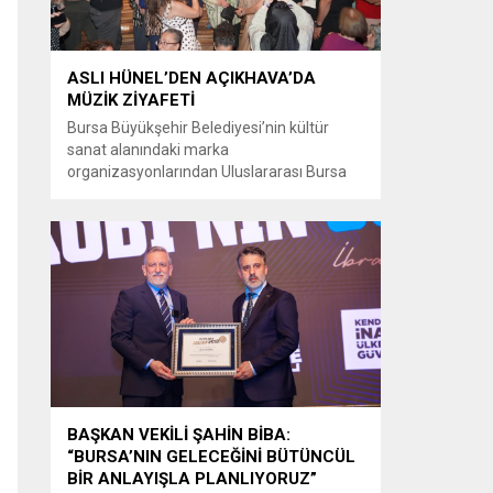
ASLI HÜNEL’DEN AÇIKHAVA’DA
MÜZİK ZİYAFETİ
Bursa Büyükşehir Belediyesi’nin kültür
sanat alanındaki marka
organizasyonlarından Uluslararası Bursa
Festivali’nde Türk müziğinin güçlü sesi Aslı
Hünel, Bursalılara müzik ziyafeti sundu.
Büyükşehir Belediyesi adına Bursa Kültür
Sanat ve Turizm Vakfı (BKSTV) tarafından
bu yıl 64’üncüsü düzenlenen Uluslararası
Bursa Festivali, sevilen sanatçı Aslı Hünel’i
müzikseverlerle buluşturdu. Uludağ İçecek
ana sponsorluğunda düzenlenen...
BAŞKAN VEKİLİ ŞAHİN BİBA:
“BURSA’NIN GELECEĞİNİ BÜTÜNCÜL
BİR ANLAYIŞLA PLANLIYORUZ”