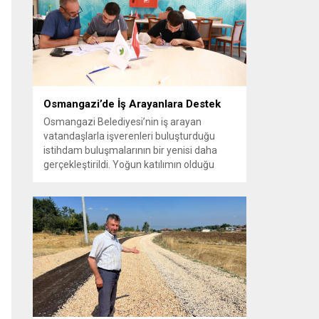
vatandaşlara yeni yaşam alanları sunmak
amacıyla yürüttüğü park çalışmalarını
sürdürüyor....
Osmangazi’de İş Arayanlara Destek
Osmangazi Belediyesi’nin iş arayan
vatandaşlarla işverenleri buluşturduğu
istihdam buluşmalarının bir yenisi daha
gerçekleştirildi. Yoğun katılımın olduğu
organizasyonda işverenlerle birebir
görüşme yapan 50 kişi yapılan
değerlendirmelerin ardından iş sahibi oldu.
Osmangazi Belediyesi’nin, Bursa Ticaret
ve Sanayi Odası (BTSO) ve İŞKUR iş
birliğiyle yıl boyunca sürdürdüğü istihdam
buluşmaları yoğun ilgi görmeye devam...