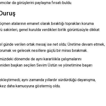
lımcılar da görüşlerini paylaşma fırsatı buldu.
 Duruş
göçmen atalarının emanet olarak bıraktığı toprakları koruma
öyü sakinleri, genel kurulda verdikleri birlik görüntüsüyle dikkat
zel günde verilen ortak mesaj ise net oldu: Üretime devam etmek,
korumak ve gelecek nesillere güçlü bir miras bırakmak.
müzdeki dönemde de aynı kararlılıkla çalışmalarını
, yeniden başkan seçilen Sevim Üstün ve yönetimine başarı
ekleştirmedi; aynı zamanda yıllardır sürdürdüğü dayanışma,
ir kez daha kamuoyuna göstermiş oldu.