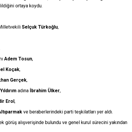
ldiğini ortaya koydu.
illetvekili
Selçuk Türkoğlu
,
,
nı
Adem Tosun
,
el Koçak
,
han Gerçek
,
Yıldırım
adına
İbrahim Ülker
,
ir Erol
,
Altıparmak
ve beraberlerindeki parti teşkilatları yer aldı.
erek görüş alışverişinde bulundu ve genel kurul sürecini yakından