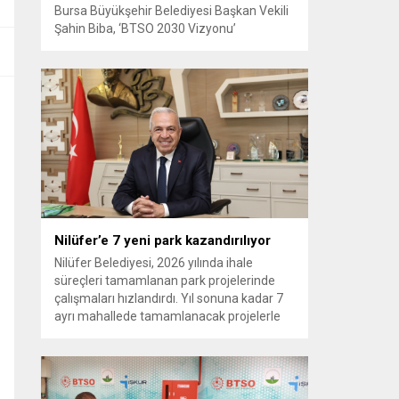
Bursa Büyükşehir Belediyesi Başkan Vekili
Şahin Biba, ‘BTSO 2030 Vizyonu’
kapsamında hayata geçirilen TEKNOSAB
KOBİ OSB’nin tanıtıldığı lansman
programında, “Bursa’mızın ulaşım ve
turizm master planlarını vatandaşlarımızın
konforunu ve güvenliğini esas alarak
hazırlıyoruz. Çevre düzeni planı
çalışmalarımızı da şehrimizin gelecek
yıllardaki gelişimini bütüncül bir anlayışla
yönlendirecek şekilde sürdürüyoruz. KOBİ
OSB de...
Nilüfer’e 7 yeni park kazandırılıyor
Nilüfer Belediyesi, 2026 yılında ihale
süreçleri tamamlanan park projelerinde
çalışmaları hızlandırdı. Yıl sonuna kadar 7
ayrı mahallede tamamlanacak projelerle
kente yaklaşık 24 bin metrekarelik yeni
park alanı kazandırılacak. Nilüfer
Belediyesi, ilçe genelinde kişi başına düşen
yeşil alan miktarını artırmak ve