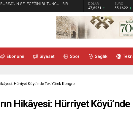
 “BURSA’NIN GELECEĞİNİ BÜTÜNCÜL BİR
GRAM ALTIN
DOLAR
EURO
6.655,83
47,6961
55,1622
Ekonomi
Siyaset
Spor
Sağlık
Tekn
Hikâyesi: Hürriyet Köyü’nde Tek Yürek Kongre
rın Hikâyesi: Hürriyet Köyü’nde