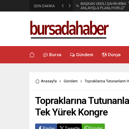
BAŞKAN VEKİLİ ŞAHİN BİBA:
SON DAKİKA
ANLAYIŞLA PLANLIYORUZ”
Bursa
Gündem
Dünya
Anasayfa
Gündem
Topraklarına Tutunanların 
Topraklarına Tutunanla
Tek Yürek Kongre
Paylaş
Tweetle
Gönder