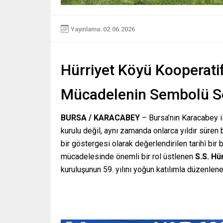
Yayınlama: 02.06.2026
Hürriyet Köyü Kooperatifi
Mücadelenin Sembolü S
BURSA / KARACABEY
– Bursa’nın Karacabey il
kurulu değil, aynı zamanda onlarca yıldır süren 
bir göstergesi olarak değerlendirilen tarihî bi
mücadelesinde önemli bir rol üstlenen
S.S. Hü
kuruluşunun 59. yılını yoğun katılımla düzenlenen