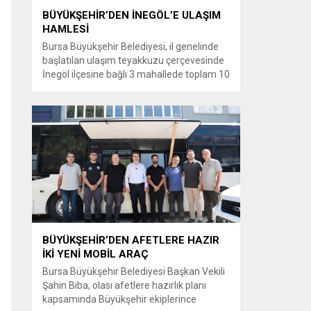
BÜYÜKŞEHİR’DEN İNEGÖL’E ULAŞIM
HAMLESİ
Bursa Büyükşehir Belediyesi, il genelinde
başlatılan ulaşım teyakkuzu çerçevesinde
İnegöl ilçesine bağlı 3 mahallede toplam 10
kilometrelik güzergahta sathi kaplama ve
yol genişletme çalışmalarına başladı. Şahin
Biba başkanlığında başlatılan ulaşım
seferberliği kapsamında Bursa Büyükşehir
Belediyesi Ulaşım Dairesi Başkanlığı
koordinasyonuyla 17 ilçede yol yenileme
çalışmalarına hız verildi. Başkan Vekili
Biba’nın göreve...
BÜYÜKŞEHİR’DEN AFETLERE HAZIR
İKİ YENİ MOBİL ARAÇ
Bursa Büyükşehir Belediyesi Başkan Vekili
Şahin Biba, olası afetlere hazırlık planı
kapsamında Büyükşehir ekiplerince