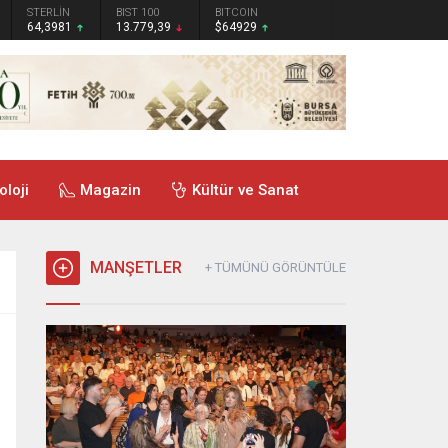
STERLİN
BIST 100
BITCOIN
64,3981
13.779,39
$64929
oloji
Magazin
Kültür ve Sanat
MANŞETLER
+ TÜMÜNÜ GÖRÜNTÜLE