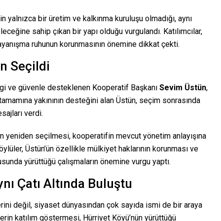
n yalnızca bir üretim ve kalkınma kuruluşu olmadığı, aynı
eceğine sahip çıkan bir yapı olduğu vurgulandı. Katılımcılar,
ayanışma ruhunun korunmasının önemine dikkat çekti.
n Seçildi
sevgi ve güvenle desteklenen Kooperatif Başkanı
Sevim Üstün
,
 tamamına yakınının desteğini alan Üstün, seçim sonrasında
ajları verdi.
n’ün yeniden seçilmesi, kooperatifin mevcut yönetim anlayışına
ylüler, Üstün’ün özellikle mülkiyet haklarının korunması ve
sunda yürüttüğü çalışmaların önemine vurgu yaptı.
ynı Çatı Altında Buluştu
erini değil, siyaset dünyasından çok sayıda ismi de bir araya
mlerin katılım göstermesi, Hürriyet Köyü’nün yürüttüğü