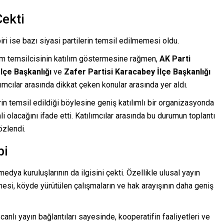
Çekti
ri ise bazı siyasi partilerin temsil edilmemesi oldu.
lum temsilcisinin katılım göstermesine rağmen,
AK Parti
çe Başkanlığı
ve
Zafer Partisi Karacabey İlçe Başkanlığı
ımcılar arasında dikkat çeken konular arasında yer aldı.
erin temsil edildiği böylesine geniş katılımlı bir organizasyonda
i olacağını ifade etti. Katılımcılar arasında bu durumun toplantı
zlendi.
bi
edya kuruluşlarının da ilgisini çekti. Özellikle ulusal yayın
mesi, köyde yürütülen çalışmaların ve hak arayışının daha geniş
 canlı yayın bağlantıları sayesinde, kooperatifin faaliyetleri ve