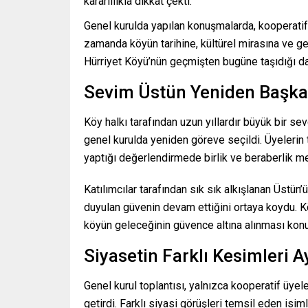
kararlılıkla dikkat çekti.
Genel kurulda yapılan konuşmalarda, kooperatifi
zamanda köyün tarihine, kültürel mirasına ve gel
Hürriyet Köyü’nün geçmişten bugüne taşıdığı d
Sevim Üstün Yeniden Başka
Köy halkı tarafından uzun yıllardır büyük bir 
genel kurulda yeniden göreve seçildi. Üyelerin
yaptığı değerlendirmede birlik ve beraberlik mes
Katılımcılar tarafından sık sık alkışlanan Üstü
duyulan güvenin devam ettiğini ortaya koydu. Kö
köyün geleceğinin güvence altına alınması konu
Siyasetin Farklı Kesimleri A
Genel kurul toplantısı, yalnızca kooperatif üyel
getirdi. Farklı siyasi görüşleri temsil eden isi