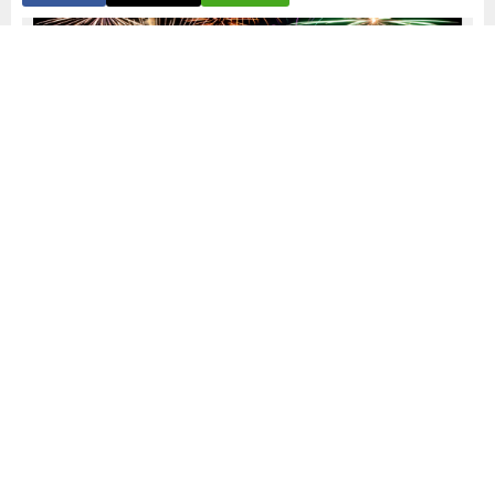
Yayınlama: 31.05.2026
A
A
+
-
0
DEVA Partisi İznik İlçe Başkanı Recep Genişler, çevre
sorunlarına dikkat çekmek amacıyla yaptığı açıklamada,
günümüzün giderek büyüyen ancak çoğu zaman yeterince