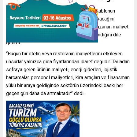
Turizm sektörünün karşı karşıya bulunduğu tablonun
yalnızca enflasyon rakamlarıyla açıklanamayacağını
belirten Gönülal, üretimden tüketime kadar uzanan maliyet
zincirinin her halkasında ciddi sorunlar yaşandığını dile
getirdi.
“Bugün bir otelin veya restoranın maliyetlerini etkileyen
unsurlar yalnızca gıda fiyatlarından ibaret değildir. Tarladan
sofraya gelen ürünün maliyeti, enerji giderleri, lojistik
harcamalar, personel maliyetleri, kira artışları ve finansman
yükü bir araya geldiğinde sektörün üzerindeki baskı her
geçen gün daha da artmaktadır” dedi.