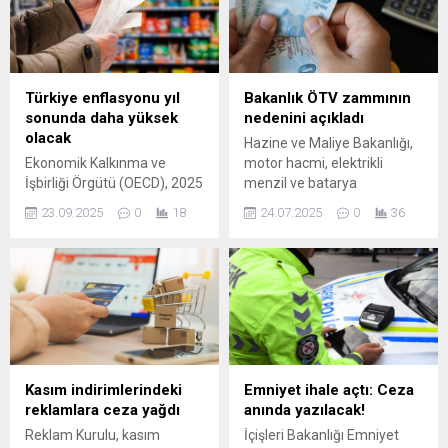
gündeme gelirken, bu
borcunun GSYH'ye oranı,
ihtimallerin Orta Doğu'daki
2024'te yüzde 87,4'e ...
savaşın gidişatına göre
şekillenmesi bekleniyor.
Türkiye enflasyonu yıl
Bakanlık ÖTV zammının
sonunda daha yüksek
nedenini açıkladı
olacak
Hazine ve Maliye Bakanlığı,
Ekonomik Kalkınma ve
motor hacmi, elektrikli
İşbirliği Örgütü (OECD), 2025
menzil ve batarya
yılına ilişkin küresel
kapasitesine göre belirlenen
23.09.2025
0
18
24.07.2025
0
36
ekonomik büyüme
yeni ÖTV düzenlemesini
beklentilerini yukarı yönlü
yürürlüğe soktu. Zamlar
revize etti. Ancak raporda,
altında ezilen vatandaşa bir
artan ABD tarifelerinin
yük de ÖTV'den geldi.
2026’da küresel büyümeyi
Bakanlık asıl hedefin cari
yavaşlatabileceği ve
açığı azaltmak olduğunu
enflasyon risklerini ...
belirtirken düzenlemenin
enflasyona etkisinin yok
denecek kadar az olacağı
Kasım indirimlerindeki
Emniyet ihale açtı: Ceza
açıkladı.
reklamlara ceza yağdı
anında yazılacak!
Reklam Kurulu, kasım
İçişleri Bakanlığı Emniyet