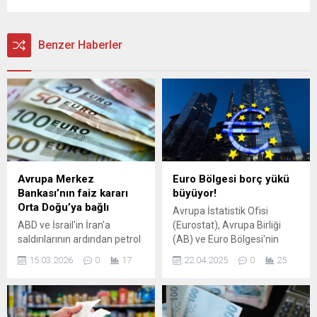
Benzer Haberler
Avrupa Merkez
Euro Bölgesi borç yükü
Bankası’nın faiz kararı
büyüyor!
Orta Doğu’ya bağlı
Avrupa İstatistik Ofisi
ABD ve İsrail'in İran'a
(Eurostat), Avrupa Birliği
saldırılarının ardından petrol
(AB) ve Euro Bölgesi'nin
fiyatlarındaki yükselişin
2024 yılına ait kamu borcu
15.03.2026
0
17
22.04.2025
0
25
enflasyon endişelerini
ve bütçe açığı verilerini
tetiklemesiyle Avrupa
yayımladı. Verilere göre,
Merkez Bankası'nın (ECB)
Euro Bölgesi'nde 2023'te
faiz artırım ihtimalleri
yüzde 87,3 olan kamu