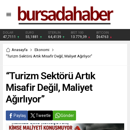
DOLAR
EURO
STERLİN
BIST 100
BITCOIN
47,7111
55,1881
64,4139
13.779,39
$64763
Anasayfa
Ekonomi
“Turizm Sektörü Artık Misafir Değil, Maliyet Ağırlıyor”
“Turizm Sektörü Artık
Misafir Değil, Maliyet
Ağırlıyor”
Paylaş
Tweetle
Gönder