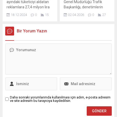
ayındaki tüketiciyi aldatan
Genel Müdürlüğü Trafik
reklamlara 27,4 milyon lira
Başkanlığı, denetimlerin
ceza uygulanmasına karar
"daha hızlı ve etkin"
18.12.2024
0
15
02.04.2026
0
27
verdi. Kurul resen ya da
yapılabilmesi gerekçesiyle
şikayet başvurusu üzerine
tablet bilgisayar ve yazıcı
64 dosyanın işleme alındığını
ihtiyacını karşılamak üzere
Bir Yorum Yazın
ve 57 dosyanın mevzuata
Devlet Malzeme Ofisi (DMO)
aykırı bulunduğunu kaydetti.
aracılığıyla ihale açtı. Resmi
Gazete'de ...
Daha sonraki yorumlarımda kullanılması için adım, e-posta adresim
ve site adresim bu tarayıcıya kaydedilsin.