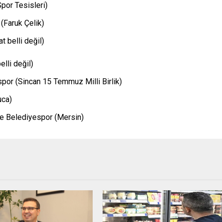
por Tesisleri)
(Faruk Çelik)
t belli değil)
lli değil)
por (Sincan 15 Temmuz Milli Birlik)
uca)
de Belediyespor (Mersin)