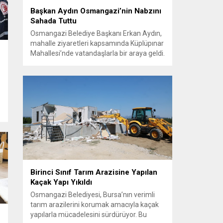
Başkan Aydın Osmangazi’nin Nabzını
Sahada Tuttu
Osmangazi Belediye Başkanı Erkan Aydın,
mahalle ziyaretleri kapsamında Küplüpınar
Mahallesi’nde vatandaşlarla bir araya geldi.
Vatandaşların görüş, talep ve önerilerini
yerinde dinleyen Başkan Aydın, esnafı da
gezerek hayırlı işler temennisinde bulundu.
Göreve geldiği günden bu yana
vatandaşlarla güçlü ve doğrudan iletişim
kurmaya öncelik veren Osmangazi
Belediye Başkanı Erkan Aydın, sosyal
belediyecilik...
Birinci Sınıf Tarım Arazisine Yapılan
Kaçak Yapı Yıkıldı
Osmangazi Belediyesi, Bursa’nın verimli
tarım arazilerini korumak amacıyla kaçak
yapılarla mücadelesini sürdürüyor. Bu