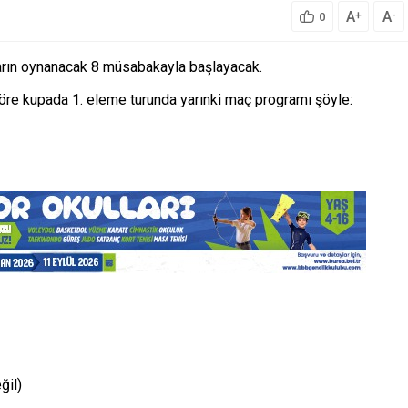
A
A
+
-
0
yarın oynanacak 8 müsabakayla başlayacak.
re kupada 1. eleme turunda yarınki maç programı şöyle:
ğil)