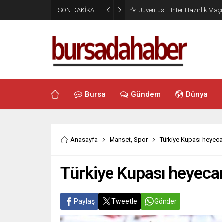
SON DAKİKA
Juventus – Inter Hazırlık Maçı
Bursa
Gündem
Dünya
Anasayfa
Manşet
,
Spor
Türkiye Kupası heyeca
Türkiye Kupası heyecan
Paylaş
Tweetle
Gönder