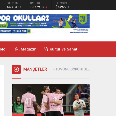
STERLİN
BIST 100
BITCOIN
64,4139
13.779,39
$64922
oloji
Magazin
Kültür ve Sanat
MANŞETLER
+ TÜMÜNÜ GÖRÜNTÜLE