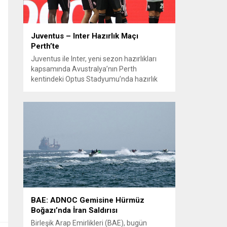
Juventus – Inter Hazırlık Maçı
Perth’te
Juventus ile Inter, yeni sezon hazırlıkları
kapsamında Avustralya’nın Perth
kentindeki Optus Stadyumu’nda hazırlık
maçında karşılaştı. Her iki teknik direktör de
transferlerin takıma uyumunu ve
oyuncuların fiziksel durumunu
değerlendirmek için bu mücadeleyi kritik
bir prova olarak kullandı. Karşılaşmada iki
Türk futbolcu sahada yer aldı: Juventus’ta
Kenan Yıldız ilk 11’de görev alırken,...
BAE: ADNOC Gemisine Hürmüz
Boğazı’nda İran Saldırısı
Birleşik Arap Emirlikleri (BAE), bugün